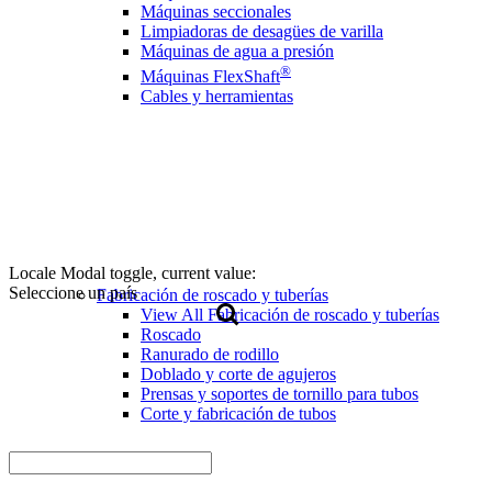
Máquinas seccionales
Limpiadoras de desagües de varilla
Máquinas de agua a presión
®
Máquinas FlexShaft
Cables y herramientas
Locale Modal toggle, current value:
Seleccione un país
Fabricación de roscado y tuberías
View All Fabricación de roscado y tuberías
Roscado
Ranurado de rodillo
Doblado y corte de agujeros
Prensas y soportes de tornillo para tubos
Corte y fabricación de tubos