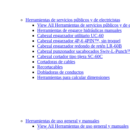
Herramientas de servicios públicos y de electricistas
View All Herramientas de servicios públicos y de el
Herramientas de engarce hidráulicas manuales
Cabezal engarzador utilitario UC-60
Cabezal engarzador 4P-6 4PIN™, sin troquel
Cabezal engarzador redondo de retén LR-60B
Cabezal punzonador sacabocados Swiv-L-Punch
Cabezal cortador tipo tijera SC-60C
Cortadoras de cables
Recortacables
Dobladoras de conductos
Herramientas para calcular dimensiones
Herramientas de uso general y manuales
View All Herramientas de uso general y manuales