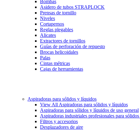
Bombas
Asidero de tubos STRAPLOCK
Prensas de tornillo
Niveles
Cortapernos
Reglas plegables
Alicates
Extractores de tornillos
Guías de perforación de repuesto
Brocas helicoidales
Palas
Cintas métricas
Cajas de herramientas
Aspiradoras para sólidos y líquidos
View All Aspiradoras para sólidos y líquidos
Aspiradoras para sólidos y líquidos de uso general
Aspiradoras industriales profesionales para sólidos
Filtros y accesorios
Desplazadores de aire