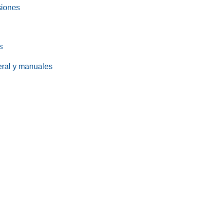
siones
s
eral y manuales