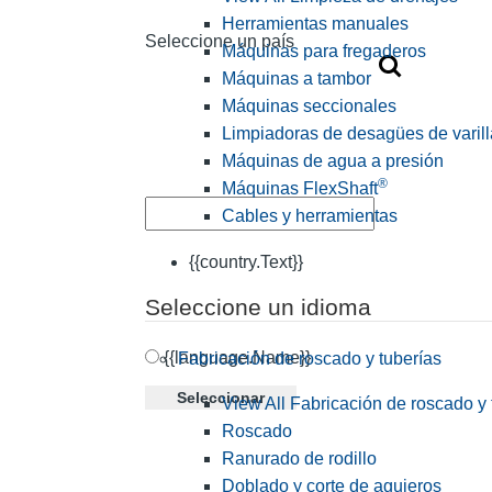
Herramientas manuales
Seleccione un país
Máquinas para fregaderos
Máquinas a tambor
Máquinas seccionales
Limpiadoras de desagües de varill
Máquinas de agua a presión
®
Máquinas FlexShaft
Cables y herramientas
{{country.Text}}
Seleccione un idioma
{{language.Name}}
Fabricación de roscado y tuberías
Seleccionar
View All Fabricación de roscado y 
Roscado
Ranurado de rodillo
Doblado y corte de agujeros