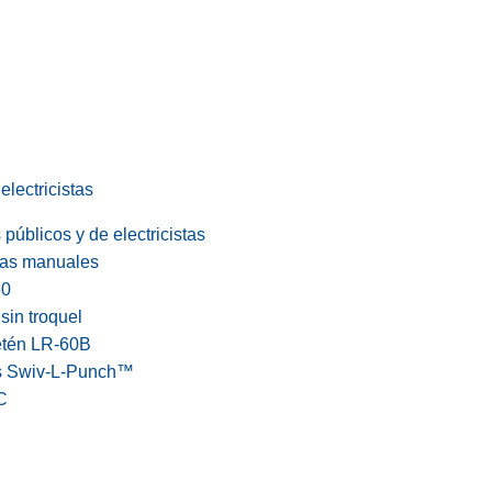
electricistas
públicos y de electricistas
cas manuales
60
in troquel
etén LR-60B
s Swiv-L-Punch™
C