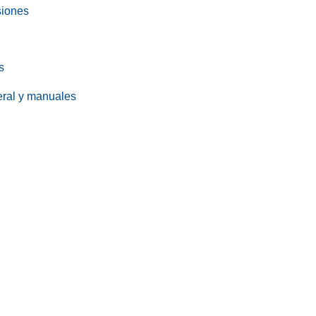
siones
s
eral y manuales