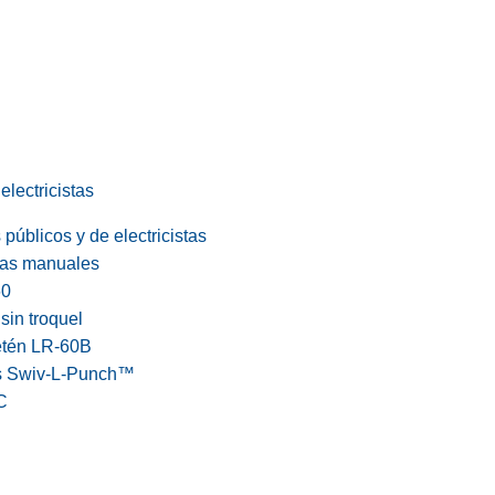
electricistas
públicos y de electricistas
cas manuales
60
in troquel
etén LR-60B
s Swiv-L-Punch™
C