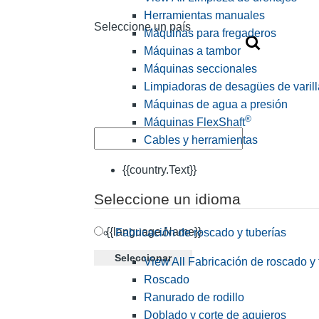
Herramientas manuales
Seleccione un país
Máquinas para fregaderos
Máquinas a tambor
Máquinas seccionales
Limpiadoras de desagües de varill
Máquinas de agua a presión
®
Máquinas FlexShaft
Cables y herramientas
{{country.Text}}
Seleccione un idioma
{{language.Name}}
Fabricación de roscado y tuberías
Seleccionar
View All Fabricación de roscado y 
Roscado
Ranurado de rodillo
Doblado y corte de agujeros