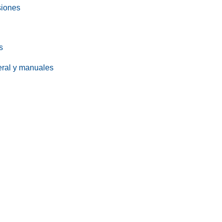
siones
s
eral y manuales