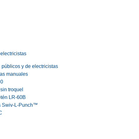
electricistas
públicos y de electricistas
cas manuales
60
in troquel
etén LR-60B
s Swiv-L-Punch™
C