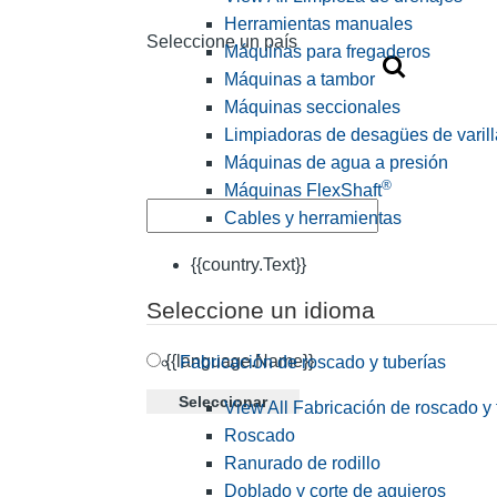
Herramientas manuales
Seleccione un país
Máquinas para fregaderos
Máquinas a tambor
Máquinas seccionales
Limpiadoras de desagües de varill
Máquinas de agua a presión
®
Máquinas FlexShaft
Cables y herramientas
{{country.Text}}
Seleccione un idioma
{{language.Name}}
Fabricación de roscado y tuberías
Seleccionar
View All Fabricación de roscado y 
Roscado
Ranurado de rodillo
Doblado y corte de agujeros