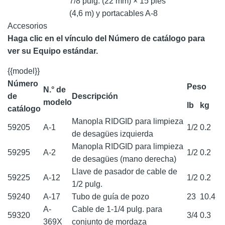
7/8 pulg. (22 mm) × 15 pies
(4,6 m) y portacables A-8
Accesorios
Haga clic en el vínculo del Número de catálogo para
ver su Equipo estándar.
{{model}}
Número
Peso
N.° de
de
Descripción
modelo
lb
kg
catálogo
Manopla RIDGID para limpieza
59205
A-1
1/2
0.2
de desagües izquierda
Manopla RIDGID para limpieza
59295
A-2
1/2
0.2
de desagües (mano derecha)
Llave de pasador de cable de
59225
A-12
1/2
0.2
1/2 pulg.
59240
A-17
Tubo de guía de pozo
23
10.4
A-
Cable de 1-1/4 pulg. para
59320
3/4
0.3
369X
conjunto de mordaza