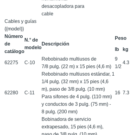
desacopladora para
cable
Cables y guías
{{model}}
Número
Peso
N.° de
de
Descripción
modelo
lb
kg
catálogo
Rebobinado multiusos de
9
62275
C-10
4.3
7/8 pulg. (22 m) x 15 pies (4,6 m)
1/2
Rebobinado multiusos estándar, 1
1/4 pulg. (32 mm) x 15 pies (4,6
m), paso de 3/8 pulg. (10 mm)
62280
C-11
16
7.3
Para sifones de 4 pulg. (110 mm)
y conductos de 3 pulg. (75 mm) -
8 pulg. (200 mm)
Bobinadora de servicio
extrapesado, 15 pies (4,6 m),
paso de 3/8 pulg. (10 mm).