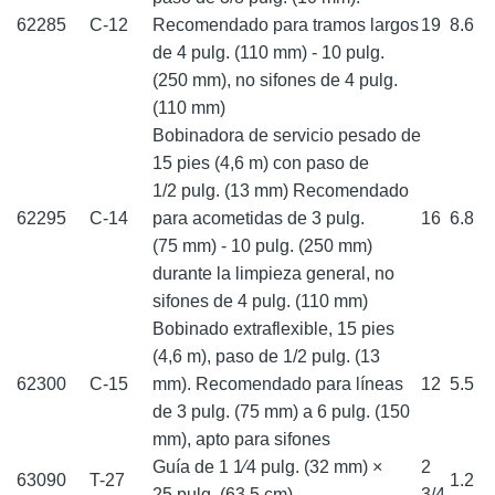
62285
C-12
Recomendado para tramos largos
19
8.6
de 4 pulg. (110 mm) - 10 pulg.
(250 mm), no sifones de 4 pulg.
(110 mm)
Bobinadora de servicio pesado de
15 pies (4,6 m) con paso de
1/2 pulg. (13 mm) Recomendado
62295
C-14
para acometidas de 3 pulg.
16
6.8
(75 mm) - 10 pulg. (250 mm)
durante la limpieza general, no
sifones de 4 pulg. (110 mm)
Bobinado extraflexible, 15 pies
(4,6 m), paso de 1/2 pulg. (13
62300
C-15
mm). Recomendado para líneas
12
5.5
de 3 pulg. (75 mm) a 6 pulg. (150
mm), apto para sifones
Guía de 1 1⁄4 pulg. (32 mm) ×
2
63090
T-27
1.2
25 pulg. (63,5 cm)
3/4