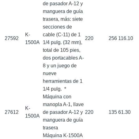
de pasador A-12 y
manguera de guía
trasera, más: siete
secciones de
K-
cable (C-11) de 1
27592
220
256
116.10
1500A
1/4 pulg. (32 mm),
total de 105 pies,
dos portacables A-
8 y un juego de
nueve
herramientas de 1
1/4 pulg.
*
Máquina con
manopla A-1, llave
K-
27612
de pasador A-12 y
220
135
61.30
1500A
manguera de guía
trasera
Máquina K-1500A