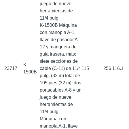
juego de nueve
herramientas de
11/4 pulg.
K-1500B Máquina
con manopla A-1,
llave de pasador A-
12 y manguera de
guía trasera, más:
siete secciones de
K-
23717
cable (C-11) de 11/4
115
256
116.1
1500B
pulg. (32 m) total de
105 pies (32 m), dos
portacables A-8 y un
juego de nueve
herramientas de
11/4 pulg.
Máquina con
manopla A-1, llave