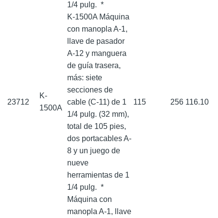
1/4 pulg.
*
K-1500A Máquina
con manopla A-1,
llave de pasador
A-12 y manguera
de guía trasera,
más: siete
secciones de
K-
23712
cable (C-11) de 1
115
256
116.10
1500A
1/4 pulg. (32 mm),
total de 105 pies,
dos portacables A-
8 y un juego de
nueve
herramientas de 1
1/4 pulg.
*
Máquina con
manopla A-1, llave