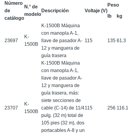
Número
Peso
N.° de
de
Descripción
Voltaje (V)
modelo
lb
kg
catálogo
K-1500B Máquina
con manopla A-1,
K-
23697
llave de pasador A-
115
135
61.3
1500B
12 y manguera de
guía trasera
K-1500B Máquina
con manopla A-1,
llave de pasador A-
12 y manguera de
guía trasera, más:
siete secciones de
K-
23707
cable (C-14) de 11/4
115
256
116.1
1500B
pulg. (32 m) total de
105 pies (32 m), dos
portacables A-8 y un