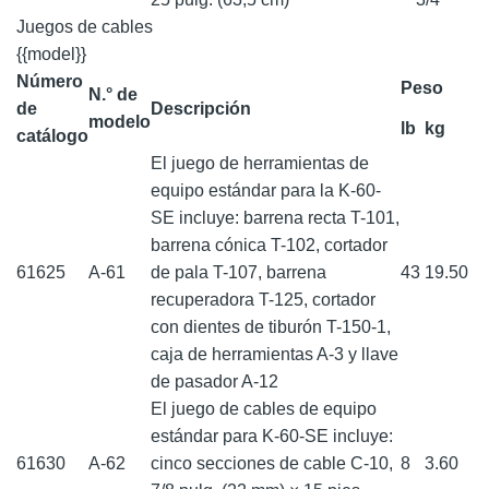
Juegos de cables
{{model}}
Número
Peso
N.° de
de
Descripción
modelo
lb
kg
catálogo
El juego de herramientas de
equipo estándar para la K-60-
SE incluye: barrena recta T-101,
barrena cónica T-102, cortador
61625
A-61
de pala T-107, barrena
43
19.50
recuperadora T-125, cortador
con dientes de tiburón T-150-1,
caja de herramientas A-3 y llave
de pasador A-12
El juego de cables de equipo
estándar para K-60-SE incluye:
61630
A-62
cinco secciones de cable C-10,
8
3.60