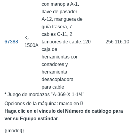
con manopla A-1,
llave de pasador
A-12, manguera de
guía trasera, 7
cables C-11, 2
K-
67388
tambores de cable,
120
256
116.10
1500A
caja de
herramientas con
cortadores y
herramienta
desacopladora
para cable
*
Juego de mordazas "A-369-X 1-1/4"
Opciones de la máquina: marco en B
Haga clic en el vínculo del Número de catálogo para
ver su Equipo estándar.
{{model}}