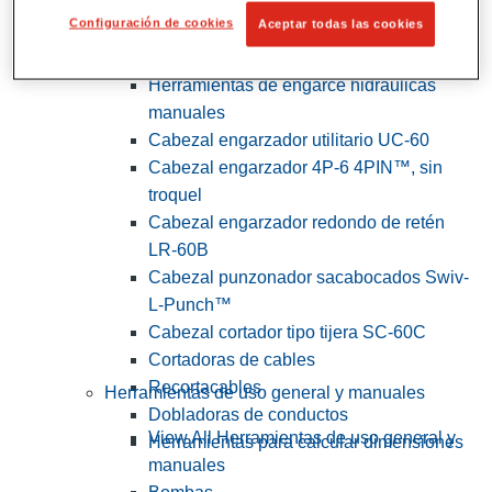
Configuración de cookies
Aceptar todas las cookies
View All Herramientas de servicios
públicos y de electricistas
Herramientas de engarce hidráulicas
manuales
Cabezal engarzador utilitario UC-60
Cabezal engarzador 4P-6 4PIN™, sin
troquel
Cabezal engarzador redondo de retén
LR-60B
Cabezal punzonador sacabocados Swiv-
L-Punch™
Cabezal cortador tipo tijera SC-60C
Cortadoras de cables
Recortacables
Herramientas de uso general y manuales
Dobladoras de conductos
View All Herramientas de uso general y
Herramientas para calcular dimensiones
manuales