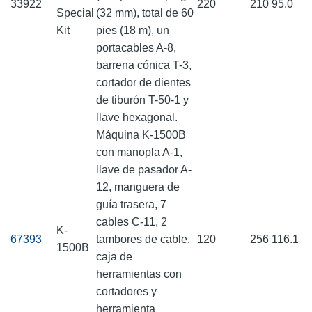
33922
220
210
95.0
Special
(32 mm), total de 60
Kit
pies (18 m), un
portacables A-8,
barrena cónica T-3,
cortador de dientes
de tiburón T-50-1 y
llave hexagonal.
Máquina K-1500B
con manopla A-1,
llave de pasador A-
12, manguera de
guía trasera, 7
cables C-11, 2
K-
67393
tambores de cable,
120
256
116.1
1500B
caja de
herramientas con
cortadores y
herramienta