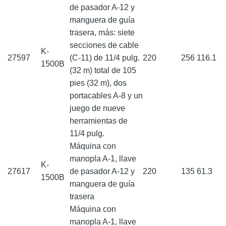
de pasador A-12 y
manguera de guía
trasera, más: siete
secciones de cable
K-
27597
(C-11) de 11/4 pulg.
220
256
116.1
1500B
(32 m) total de 105
pies (32 m), dos
portacables A-8 y un
juego de nueve
herramientas de
11/4 pulg.
Máquina con
manopla A-1, llave
K-
27617
de pasador A-12 y
220
135
61.3
1500B
manguera de guía
trasera
Máquina con
manopla A-1, llave