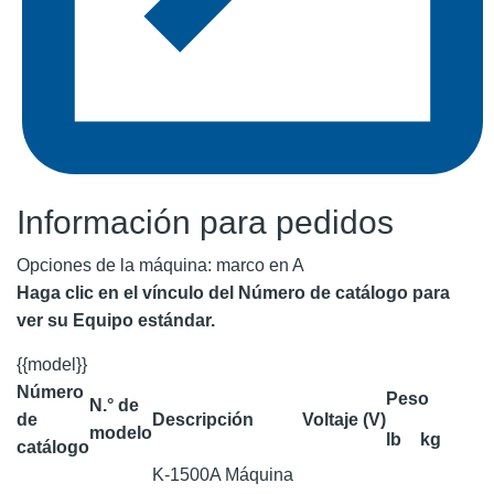
Información para pedidos
Opciones de la máquina: marco en A
Haga clic en el vínculo del Número de catálogo para
ver su Equipo estándar.
{{model}}
Número
Peso
N.° de
de
Descripción
Voltaje (V)
modelo
lb
kg
catálogo
K-1500A Máquina