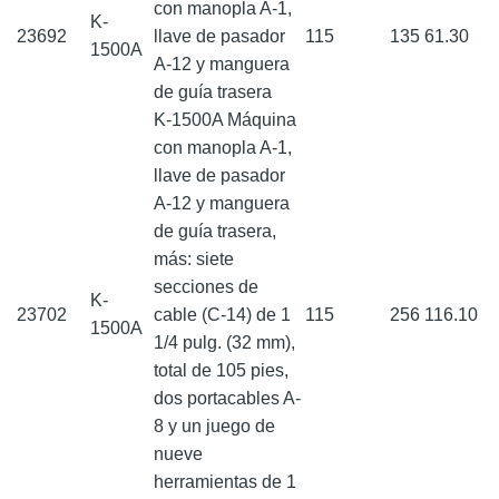
con manopla A-1,
K-
23692
llave de pasador
115
135
61.30
1500A
A-12 y manguera
de guía trasera
K-1500A Máquina
con manopla A-1,
llave de pasador
A-12 y manguera
de guía trasera,
más: siete
secciones de
K-
23702
cable (C-14) de 1
115
256
116.10
1500A
1/4 pulg. (32 mm),
total de 105 pies,
dos portacables A-
8 y un juego de
nueve
herramientas de 1