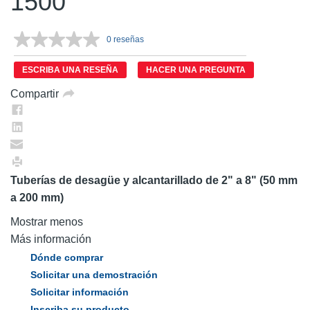
1500
0 reseñas
Sin
puntuación.
Enlace
ESCRIBA UNA RESEÑA
HACER UNA PREGUNTA
en
la
Compartir
misma
página.
Tuberías de desagüe y alcantarillado de 2" a 8" (50 mm
a 200 mm)
Mostrar menos
Más información
Dónde comprar
Solicitar una demostración
Solicitar información
Inscriba su producto