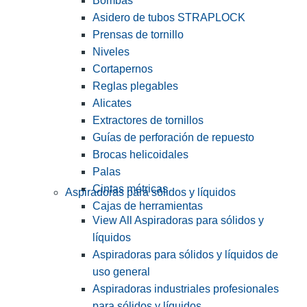
Bombas
Asidero de tubos STRAPLOCK
Prensas de tornillo
Niveles
Cortapernos
Reglas plegables
Alicates
Extractores de tornillos
Guías de perforación de repuesto
Brocas helicoidales
Palas
Cintas métricas
Aspiradoras para sólidos y líquidos
Cajas de herramientas
View All Aspiradoras para sólidos y
líquidos
Aspiradoras para sólidos y líquidos de
uso general
Aspiradoras industriales profesionales
para sólidos y líquidos