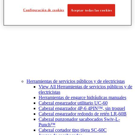
Corte y preparación de tubos
Configuración de cookies
Aceptar todas las cookies
Herramientas de servicios públicos y de electricistas
View All Herramientas de servicios públicos y de
electricistas
Herramientas de engarce hidráulicas manuales
Cabezal engarzador utilitario UC-60
Cabezal engarzador 4P-6 4PIN™, sin troquel
Cabezal engarzador redondo de retén LR-60B
Cabezal punzonador sacabocados Swiv-L-
Punch™
Cabezal cortador tipo tijera SC-60C