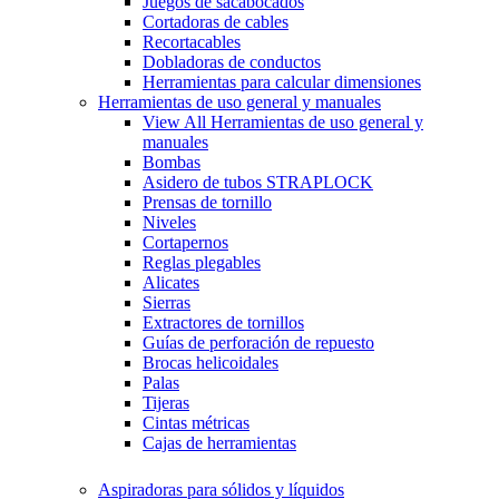
Juegos de sacabocados
Cortadoras de cables
Recortacables
Dobladoras de conductos
Herramientas para calcular dimensiones
Herramientas de uso general y manuales
View All Herramientas de uso general y
manuales
Bombas
Asidero de tubos STRAPLOCK
Prensas de tornillo
Niveles
Cortapernos
Reglas plegables
Alicates
Sierras
Extractores de tornillos
Guías de perforación de repuesto
Brocas helicoidales
Palas
Tijeras
Cintas métricas
Cajas de herramientas
Aspiradoras para sólidos y líquidos