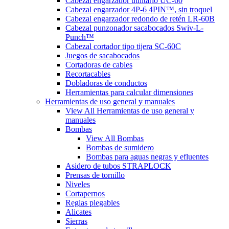
Cabezal engarzador utilitario UC-60
Cabezal engarzador 4P-6 4PIN™, sin troquel
Cabezal engarzador redondo de retén LR-60B
Cabezal punzonador sacabocados Swiv-L-
Punch™
Cabezal cortador tipo tijera SC-60C
Juegos de sacabocados
Cortadoras de cables
Recortacables
Dobladoras de conductos
Herramientas para calcular dimensiones
Herramientas de uso general y manuales
View All Herramientas de uso general y
manuales
Bombas
View All Bombas
Bombas de sumidero
Bombas para aguas negras y efluentes
Asidero de tubos STRAPLOCK
Prensas de tornillo
Niveles
Cortapernos
Reglas plegables
Alicates
Sierras