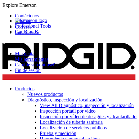
Explore Emerson
Contáctenos
Noticias
Professional Tools
Carreras
Our Brands
Iniciar sesión
Mi cuenta
Mis herramientas
Cambie su contraseña
Fin de sesión
Productos
Nuevos productos
Diagnóstico, inspección y localización
View All Diagnóstico, inspección y localización
Inspección portátil por vídeo
Inspección por vídeo de desagües y alcantarillado
Localización de tubería sanitaria
Localización de servicios públicos
Prueba y medición
Herramienta comercial en línea