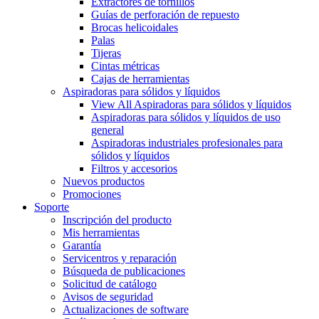
Extractores de tornillos
Guías de perforación de repuesto
Brocas helicoidales
Palas
Tijeras
Cintas métricas
Cajas de herramientas
Aspiradoras para sólidos y líquidos
View All Aspiradoras para sólidos y líquidos
Aspiradoras para sólidos y líquidos de uso
general
Aspiradoras industriales profesionales para
sólidos y líquidos
Filtros y accesorios
Nuevos productos
Promociones
Soporte
Inscripción del producto
Mis herramientas
Garantía
Servicentros y reparación
Búsqueda de publicaciones
Solicitud de catálogo
Avisos de seguridad
Actualizaciones de software