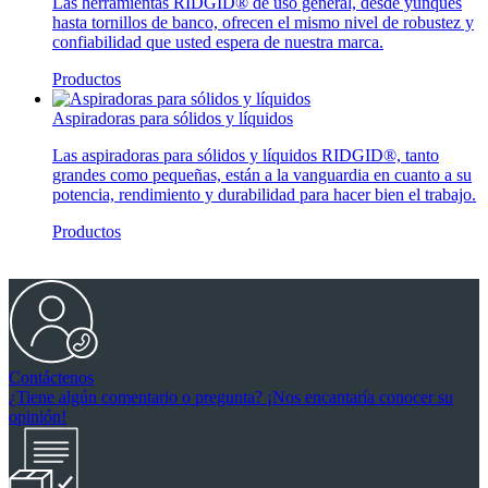
Las herramientas RIDGID® de uso general, desde yunques
hasta tornillos de banco, ofrecen el mismo nivel de robustez y
confiabilidad que usted espera de nuestra marca.
Productos
Aspiradoras para sólidos y líquidos
Las aspiradoras para sólidos y líquidos RIDGID®, tanto
grandes como pequeñas, están a la vanguardia en cuanto a su
potencia, rendimiento y durabilidad para hacer bien el trabajo.
Productos
Contáctenos
¿Tiene algún comentario o pregunta? ¡Nos encantaría conocer su
opinión!