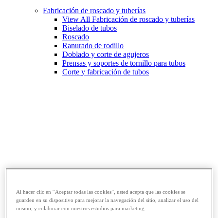
Fabricación de roscado y tuberías
View All Fabricación de roscado y tuberías
Biselado de tubos
Roscado
Ranurado de rodillo
Doblado y corte de agujeros
Prensas y soportes de tornillo para tubos
Corte y fabricación de tubos
Llaves y herramientas para tubos
View All Llaves y herramientas para tubos
Al hacer clic en “Aceptar todas las cookies”, usted acepta que las cookies se
Llaves
guarden en su dispositivo para mejorar la navegación del sitio, analizar el uso del
Curvado y conformado
mismo, y colaborar con nuestros estudios para marketing.
Reparación y unión de tubos