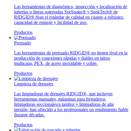
Las herramientas de diagnóstico, inspección y localización de
tuberías o líneas soterradas SeeSnake® y SeekTech® de
RIDGID® fijan el estándar de calidad en cuanto a robustez,
capacidad de empuje y facilidad de uso.
Productos
Prensado
Las herramientas de prensado RIDGID® no tienen rival en la
producción de conexiones rápidas y fiables en tubos
multicapa, PEX, de acero inoxidable y cobre.
Productos
Limpieza de drenajes
Las limpiadoras de drenajes RIDGID®, que incluyen
herramientas manuales, máquinas para fregaderos,
limpiadoras seccionales/a tambor y limpiadoras de alta
presión, han ofrecido a los profesionales un rendimiento fiable
durante décadas.
Productos