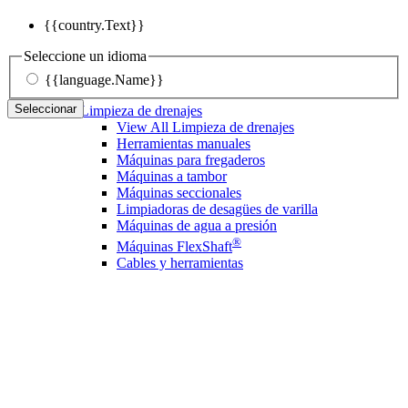
{{country.Text}}
Seleccione un idioma
{{language.Name}}
Seleccionar
Limpieza de drenajes
View All Limpieza de drenajes
Herramientas manuales
Máquinas para fregaderos
Máquinas a tambor
Máquinas seccionales
Limpiadoras de desagües de varilla
Máquinas de agua a presión
®
Máquinas FlexShaft
Cables y herramientas