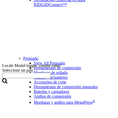
RIDGIDConnect™
Prensado
View All Prensado
Locale Modal toggle, current value:
Herramientas de compresión
Seleccione un país
Mordazas de sellado
Anillos y actuadores
Accesorios de corte
Herramientas de compresión manuales
Baterías y cargadores
Anillos de compresión
®
Mordazas y anillos para MegaPress