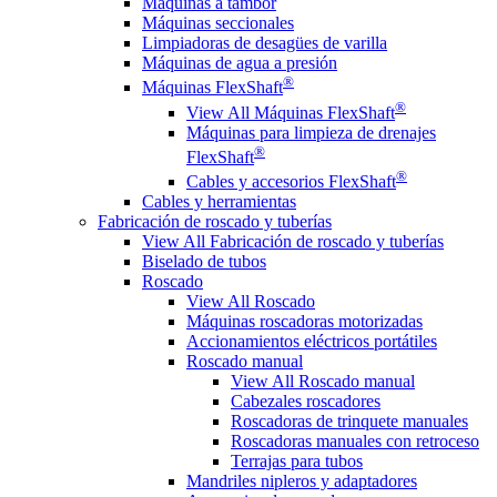
Máquinas a tambor
Máquinas seccionales
Limpiadoras de desagües de varilla
Máquinas de agua a presión
®
Máquinas FlexShaft
®
View All Máquinas FlexShaft
Máquinas para limpieza de drenajes
®
FlexShaft
®
Cables y accesorios FlexShaft
Cables y herramientas
Fabricación de roscado y tuberías
View All Fabricación de roscado y tuberías
Biselado de tubos
Roscado
View All Roscado
Máquinas roscadoras motorizadas
Accionamientos eléctricos portátiles
Roscado manual
View All Roscado manual
Cabezales roscadores
Roscadoras de trinquete manuales
Roscadoras manuales con retroceso
Terrajas para tubos
Mandriles nipleros y adaptadores