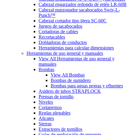
Cabezal engarzador redondo de retén LR-60B
Cabezal punzonador sacabocados Swiv-L-
Punch™
Cabezal cortador tipo tijera SC-60C
Juegos de sacabocados
Cortadoras de cables
Recortacables
Dobladoras de conductos
Herramientas para calcular dimensiones
Herramientas de uso general y manuales
View All Herramientas de uso general y
manuales
Bombas
View All Bombas
Bombas de sumidero
Bombas para aguas negras y efluentes
Asidero de tubos STRAPLOCK
Prensas de tornillo
Niveles
Cortapernos
Reglas plegables
Alicates
Sierras
Extractores de tornillos
Guías de perforación de repuesto