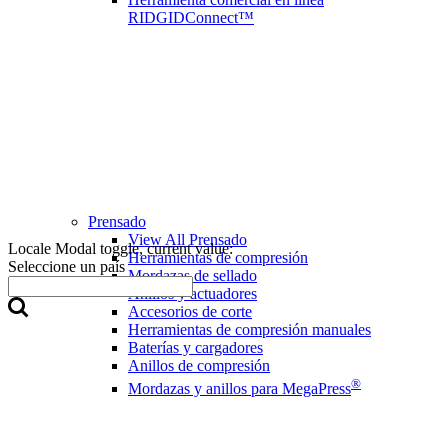
RIDGIDConnect™
Prensado
View All Prensado
Locale Modal toggle, current value:
Herramientas de compresión
Seleccione un país
Mordazas de sellado
Anillos y actuadores
Accesorios de corte
Herramientas de compresión manuales
Baterías y cargadores
Anillos de compresión
®
Mordazas y anillos para MegaPress