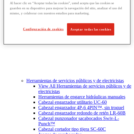
Corte y preparación de tubos
Al hacer clic en “Aceptar todas las cookies”, usted acepta que las cookies se
guarden en su dispositivo para mejorar la navegación del sitio, analizar el uso del
mismo, y colaborar con nuestros estudios para marketing.
Configuración de cookies
Aceptar todas las cookies
Herramientas de servicios públicos y de electricistas
View All Herramientas de servicios públicos y de
electricistas
Herramientas de engarce hidráulicas manuales
Cabezal engarzador utilitario UC-60
Cabezal engarzador 4P-6 4PIN™, sin troquel
Cabezal engarzador redondo de retén LR-60B
Cabezal punzonador sacabocados Swiv-L-
Punch™
Cabezal cortador tipo tijera SC-60C