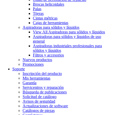
Brocas helicoidales
Palas
Tijeras
Cintas métricas
Cajas de herramientas
Aspiradoras para sólidos y líquidos
View All Aspiradoras para sólidos y líquidos
Aspiradoras para sólidos y líquidos de uso
general
Aspiradoras industriales profesionales para
sólidos y líquidos
Filtros y accesorios
Nuevos productos
Promociones
Soporte
Inscripción del producto
Mis herramientas
Garantía
Servicentros y reparación
Búsqueda de publicaciones
Solicitud de catálogo
Avisos de seguridad
Actualizaciones de software
Catálogos de piezas