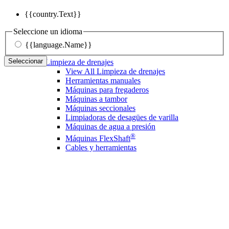
{{country.Text}}
Seleccione un idioma
{{language.Name}}
Seleccionar
Limpieza de drenajes
View All Limpieza de drenajes
Herramientas manuales
Máquinas para fregaderos
Máquinas a tambor
Máquinas seccionales
Limpiadoras de desagües de varilla
Máquinas de agua a presión
®
Máquinas FlexShaft
Cables y herramientas