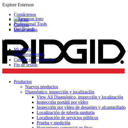
Explore Emerson
Contáctenos
Noticias
Professional Tools
Carreras
Our Brands
Iniciar sesión
Mi cuenta
Mis herramientas
Cambie su contraseña
Fin de sesión
Productos
Nuevos productos
Diagnóstico, inspección y localización
View All Diagnóstico, inspección y localización
Inspección portátil por vídeo
Inspección por vídeo de desagües y alcantarillado
Localización de tubería sanitaria
Localización de servicios públicos
Prueba y medición
Herramienta comercial en línea