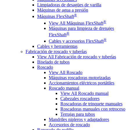
Limpiadoras de desagües de varilla
Máquinas de agua a presión
®
Máquinas FlexShaft
®
View All Máquinas FlexShaft
Máquinas para limpieza de drenajes
®
FlexShaft
®
Cables y accesorios FlexShaft
Cables y herramientas
Fabricación de roscado y tuberías
View All Fabricación de roscado y tuberías
Biselado de tubos
Roscado
View All Roscado
Máquinas roscadoras motorizadas
Accionamientos eléctricos portátiles
Roscado manual
View All Roscado manual
Cabezales roscadores
Roscadoras de trinquete manuales
Roscadoras manuales con retroceso
Terrajas para tubos
Mandriles nipleros y adaptadores
Accesorios de roscado
Ranurado de rodillo