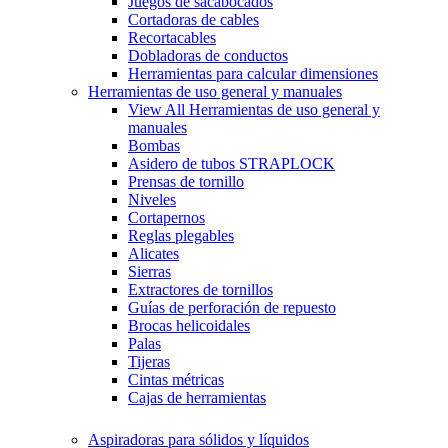
Juegos de sacabocados
Cortadoras de cables
Recortacables
Dobladoras de conductos
Herramientas para calcular dimensiones
Herramientas de uso general y manuales
View All Herramientas de uso general y
manuales
Bombas
Asidero de tubos STRAPLOCK
Prensas de tornillo
Niveles
Cortapernos
Reglas plegables
Alicates
Sierras
Extractores de tornillos
Guías de perforación de repuesto
Brocas helicoidales
Palas
Tijeras
Cintas métricas
Cajas de herramientas
Aspiradoras para sólidos y líquidos