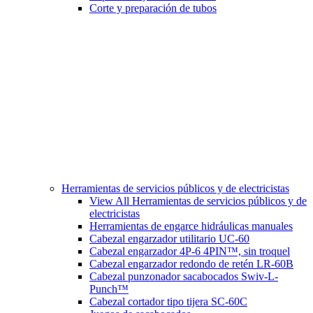
Corte y preparación de tubos
Herramientas de servicios públicos y de electricistas
View All Herramientas de servicios públicos y de
electricistas
Herramientas de engarce hidráulicas manuales
Cabezal engarzador utilitario UC-60
Cabezal engarzador 4P-6 4PIN™, sin troquel
Cabezal engarzador redondo de retén LR-60B
Cabezal punzonador sacabocados Swiv-L-
Punch™
Cabezal cortador tipo tijera SC-60C