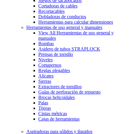
Juegos de sacabocados
Cortadoras de cables
Recortacables
Dobladoras de conductos
Herramientas para calcular dimensiones
Herramientas de uso general y manuales
View All Herramientas de uso general y
manuales
Bombas
Asidero de tubos STRAPLOCK
Prensas de tornillo
Niveles
Cortapernos
Reglas plegables
Alicates
Sierras
Extractores de tornillos
Guías de perforación de repuesto
Brocas helicoidales
Palas
Tijeras
Cintas métricas
Cajas de herramientas
Aspiradoras para sólidos y líquidos