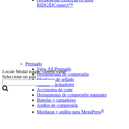
RIDGIDConnect™
Prensado
View All Prensado
Locale Modal toggle, current value:
Herramientas de compresión
Seleccione un país
Mordazas de sellado
Anillos y actuadores
Accesorios de corte
Herramientas de compresión manuales
Baterías y cargadores
Anillos de compresión
®
Mordazas y anillos para MegaPress