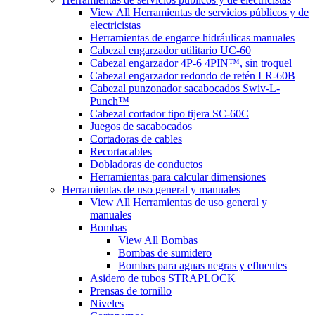
View All Herramientas de servicios públicos y de
electricistas
Herramientas de engarce hidráulicas manuales
Cabezal engarzador utilitario UC-60
Cabezal engarzador 4P-6 4PIN™, sin troquel
Cabezal engarzador redondo de retén LR-60B
Cabezal punzonador sacabocados Swiv-L-
Punch™
Cabezal cortador tipo tijera SC-60C
Juegos de sacabocados
Cortadoras de cables
Recortacables
Dobladoras de conductos
Herramientas para calcular dimensiones
Herramientas de uso general y manuales
View All Herramientas de uso general y
manuales
Bombas
View All Bombas
Bombas de sumidero
Bombas para aguas negras y efluentes
Asidero de tubos STRAPLOCK
Prensas de tornillo
Niveles