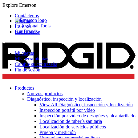
Explore Emerson
Contáctenos
Noticias
Professional Tools
Carreras
Our Brands
Iniciar sesión
Mi cuenta
Mis herramientas
Cambie su contraseña
Fin de sesión
Productos
Nuevos productos
Diagnóstico, inspección y localización
View All Diagnóstico, inspección y localización
Inspección portátil por vídeo
Inspección por vídeo de desagües y alcantarillado
Localización de tubería sanitaria
Localización de servicios públicos
Prueba y medición
Herramienta comercial en línea