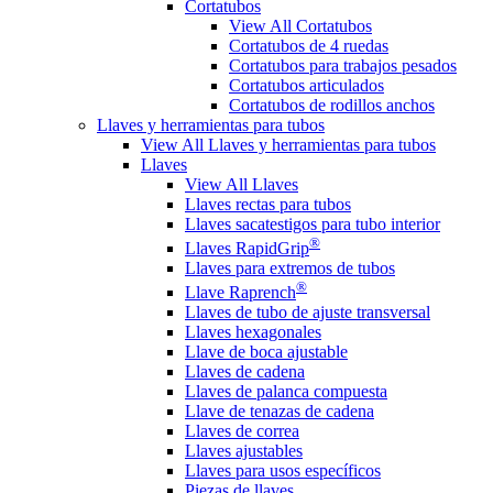
Cortatubos
View All Cortatubos
Cortatubos de 4 ruedas
Cortatubos para trabajos pesados
Cortatubos articulados
Cortatubos de rodillos anchos
Llaves y herramientas para tubos
View All Llaves y herramientas para tubos
Llaves
View All Llaves
Llaves rectas para tubos
Llaves sacatestigos para tubo interior
®
Llaves RapidGrip
Llaves para extremos de tubos
®
Llave Raprench
Llaves de tubo de ajuste transversal
Llaves hexagonales
Llave de boca ajustable
Llaves de cadena
Llaves de palanca compuesta
Llave de tenazas de cadena
Llaves de correa
Llaves ajustables
Llaves para usos específicos
Piezas de llaves