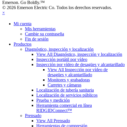
Emerson. Go Boldly.
™
© 2026 Emerson Electric Co. Todos los derechos reservados.
×
Mi cuenta
Mis herramientas
Cambie su contraseña
Fin de sesión
Productos
Diagnóstico, inspección y localización
View All Diagnóstico, inspección y localización
Inspección portátil por vídeo
Inspección por vídeo de desagües y alcantarillado
View All Inspección por vídeo de
desagües y alcantarillado
Monitores y grabadoras
Carretes y cámaras
Localización de tubería sanitaria
Localización de servicios públicos
Prueba y medición
Herramienta comercial en línea
RIDGIDConnect™
Prensado
View All Prensado
Herramientas de compresión