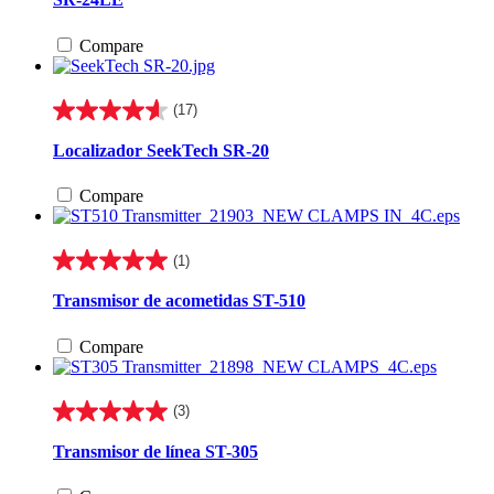
5
estrellas.
Compare
1
reseña
(17)
4.6
de
Localizador SeekTech SR-20
5
estrellas.
Compare
17
reseñas
(1)
5.0
de
Transmisor de acometidas ST-510
5
estrellas.
Compare
1
reseña
(3)
5.0
de
Transmisor de línea ST-305
5
estrellas.