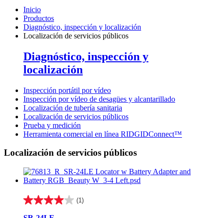
Inicio
Productos
Diagnóstico, inspección y localización
Localización de servicios públicos
Diagnóstico, inspección y
localización
Inspección portátil por vídeo
Inspección por vídeo de desagües y alcantarillado
Localización de tubería sanitaria
Localización de servicios públicos
Prueba y medición
Herramienta comercial en línea RIDGIDConnect™
Localización de servicios públicos
(1)
4.0
de
SR-24LE