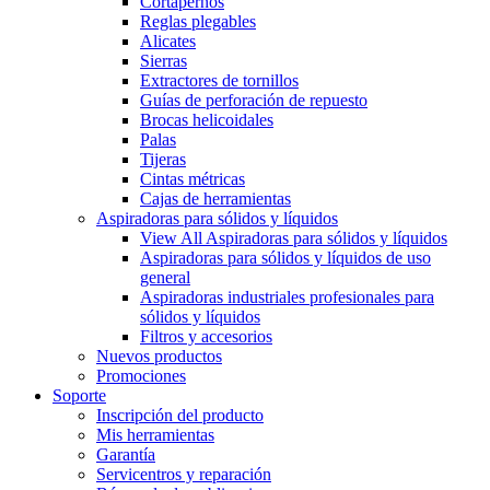
Cortapernos
Reglas plegables
Alicates
Sierras
Extractores de tornillos
Guías de perforación de repuesto
Brocas helicoidales
Palas
Tijeras
Cintas métricas
Cajas de herramientas
Aspiradoras para sólidos y líquidos
View All Aspiradoras para sólidos y líquidos
Aspiradoras para sólidos y líquidos de uso
general
Aspiradoras industriales profesionales para
sólidos y líquidos
Filtros y accesorios
Nuevos productos
Promociones
Soporte
Inscripción del producto
Mis herramientas
Garantía
Servicentros y reparación