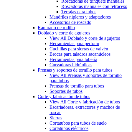
Roscadoras de trinquete manuales
Roscadoras manuales con retroceso
Terrajas para tubos
Mandriles nipleros y adaptadores
Accesorios de roscado
Ranurado de rodillo
Doblado y corte de agujeros
View All Doblado y corte de agujeros
Herramientas para perforar
Cuchillas para sierras de vaivén
Brocas para taladros sacanúcleos
Herramientas para tubería
Curvadoras hidráulicas
Prensas y soportes de tornillo para tubos
View All Prensas y soportes de tornillo
para tubos
Prensas de tornillo para tubos
Soportes de tubos
Corte y fabricación de tubos
View All Corte y fabricación de tubos
Escariadoras, extractores y machos de
roscar
Sierras
Cortatubos para tubos de suelo
Cortatubos eléctricos