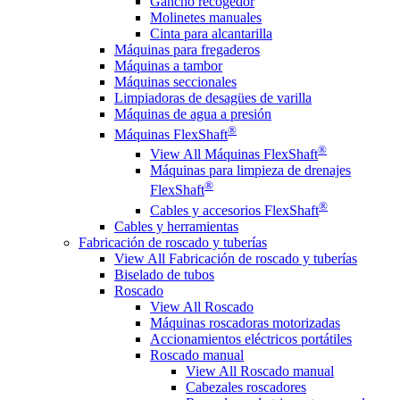
Gancho recogedor
Molinetes manuales
Cinta para alcantarilla
Máquinas para fregaderos
Máquinas a tambor
Máquinas seccionales
Limpiadoras de desagües de varilla
Máquinas de agua a presión
®
Máquinas FlexShaft
®
View All Máquinas FlexShaft
Máquinas para limpieza de drenajes
®
FlexShaft
®
Cables y accesorios FlexShaft
Cables y herramientas
Fabricación de roscado y tuberías
View All Fabricación de roscado y tuberías
Biselado de tubos
Roscado
View All Roscado
Máquinas roscadoras motorizadas
Accionamientos eléctricos portátiles
Roscado manual
View All Roscado manual
Cabezales roscadores