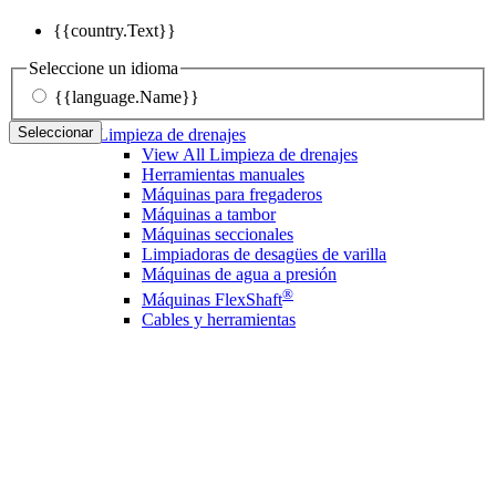
{{country.Text}}
Seleccione un idioma
{{language.Name}}
Seleccionar
Limpieza de drenajes
View All Limpieza de drenajes
Herramientas manuales
Máquinas para fregaderos
Máquinas a tambor
Máquinas seccionales
Limpiadoras de desagües de varilla
Máquinas de agua a presión
®
Máquinas FlexShaft
Cables y herramientas