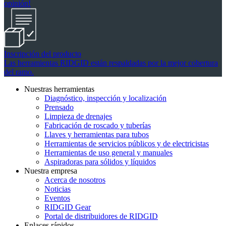
opinión!
Inscripción del producto
Las herramientas RIDGID están respaldadas por la mejor cobertura
del ramo.
Nuestras herramientas
Diagnóstico, inspección y localización
Prensado
Limpieza de drenajes
Fabricación de roscado y tuberías
Llaves y herramientas para tubos
Herramientas de servicios públicos y de electricistas
Herramientas de uso general y manuales
Aspiradoras para sólidos y líquidos
Nuestra empresa
Acerca de nosotros
Noticias
Eventos
RIDGID Gear
Portal de distribuidores de RIDGID
Enlaces rápidos