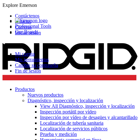
Explore Emerson
Contáctenos
Noticias
Professional Tools
Carreras
Our Brands
Iniciar sesión
Mi cuenta
Mis herramientas
Cambie su contraseña
Fin de sesión
Productos
Nuevos productos
Diagnóstico, inspección y localización
View All Diagnóstico, inspección y localización
Inspección portátil por vídeo
Inspección por vídeo de desagües y alcantarillado
Localización de tubería sanitaria
Localización de servicios públicos
Prueba y medición
Herramienta comercial en línea