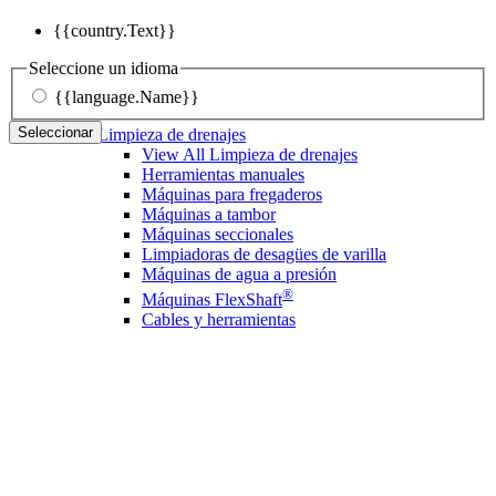
{{country.Text}}
Seleccione un idioma
{{language.Name}}
Seleccionar
Limpieza de drenajes
View All Limpieza de drenajes
Herramientas manuales
Máquinas para fregaderos
Máquinas a tambor
Máquinas seccionales
Limpiadoras de desagües de varilla
Máquinas de agua a presión
®
Máquinas FlexShaft
Cables y herramientas