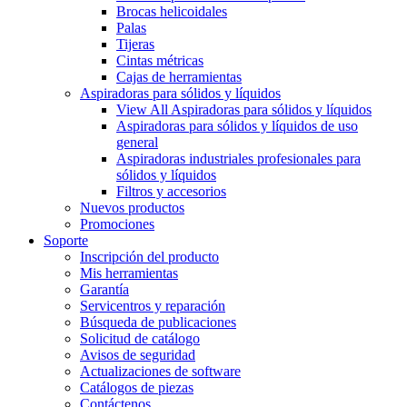
Brocas helicoidales
Palas
Tijeras
Cintas métricas
Cajas de herramientas
Aspiradoras para sólidos y líquidos
View All Aspiradoras para sólidos y líquidos
Aspiradoras para sólidos y líquidos de uso
general
Aspiradoras industriales profesionales para
sólidos y líquidos
Filtros y accesorios
Nuevos productos
Promociones
Soporte
Inscripción del producto
Mis herramientas
Garantía
Servicentros y reparación
Búsqueda de publicaciones
Solicitud de catálogo
Avisos de seguridad
Actualizaciones de software
Catálogos de piezas
Contáctenos