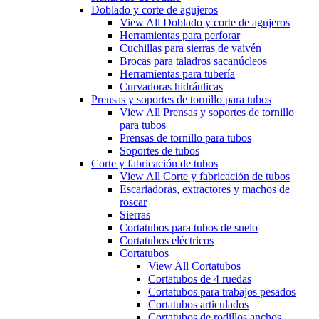
Doblado y corte de agujeros
View All Doblado y corte de agujeros
Herramientas para perforar
Cuchillas para sierras de vaivén
Brocas para taladros sacanúcleos
Herramientas para tubería
Curvadoras hidráulicas
Prensas y soportes de tornillo para tubos
View All Prensas y soportes de tornillo
para tubos
Prensas de tornillo para tubos
Soportes de tubos
Corte y fabricación de tubos
View All Corte y fabricación de tubos
Escariadoras, extractores y machos de
roscar
Sierras
Cortatubos para tubos de suelo
Cortatubos eléctricos
Cortatubos
View All Cortatubos
Cortatubos de 4 ruedas
Cortatubos para trabajos pesados
Cortatubos articulados
Cortatubos de rodillos anchos