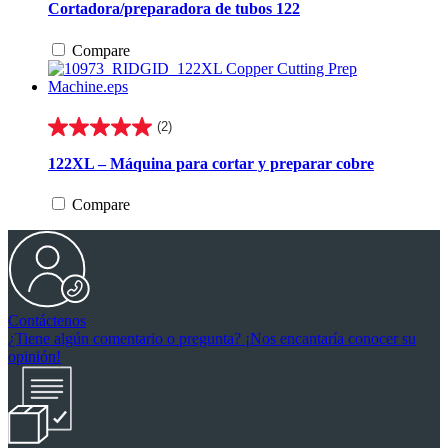
Cortadora/preparadora de tubos 122
5
estrellas.
Compare
3
reseñas
(2)
5.0
de
122XL – Máquina para cortar y preparar cobre
5
estrellas.
Compare
2
reseñas
Contáctenos
¿Tiene algún comentario o pregunta? ¡Nos encantaría conocer su
opinión!