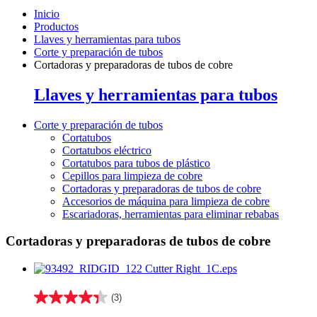
Inicio
Productos
Llaves y herramientas para tubos
Corte y preparación de tubos
Cortadoras y preparadoras de tubos de cobre
Llaves y herramientas para tubos
Corte y preparación de tubos
Cortatubos
Cortatubos eléctrico
Cortatubos para tubos de plástico
Cepillos para limpieza de cobre
Cortadoras y preparadoras de tubos de cobre
Accesorios de máquina para limpieza de cobre
Escariadoras, herramientas para eliminar rebabas
Cortadoras y preparadoras de tubos de cobre
(3)
4.3
de