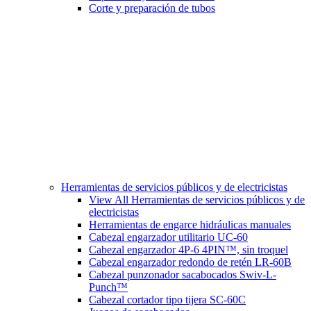
Corte y preparación de tubos
Herramientas de servicios públicos y de electricistas
View All Herramientas de servicios públicos y de
electricistas
Herramientas de engarce hidráulicas manuales
Cabezal engarzador utilitario UC-60
Cabezal engarzador 4P-6 4PIN™, sin troquel
Cabezal engarzador redondo de retén LR-60B
Cabezal punzonador sacabocados Swiv-L-
Punch™
Cabezal cortador tipo tijera SC-60C