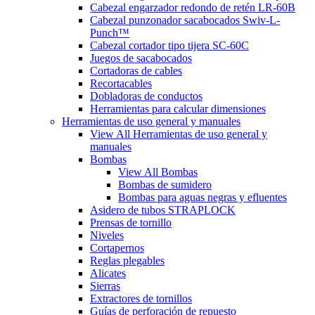
Cabezal engarzador redondo de retén LR-60B
Cabezal punzonador sacabocados Swiv-L-
Punch™
Cabezal cortador tipo tijera SC-60C
Juegos de sacabocados
Cortadoras de cables
Recortacables
Dobladoras de conductos
Herramientas para calcular dimensiones
Herramientas de uso general y manuales
View All Herramientas de uso general y
manuales
Bombas
View All Bombas
Bombas de sumidero
Bombas para aguas negras y efluentes
Asidero de tubos STRAPLOCK
Prensas de tornillo
Niveles
Cortapernos
Reglas plegables
Alicates
Sierras
Extractores de tornillos
Guías de perforación de repuesto