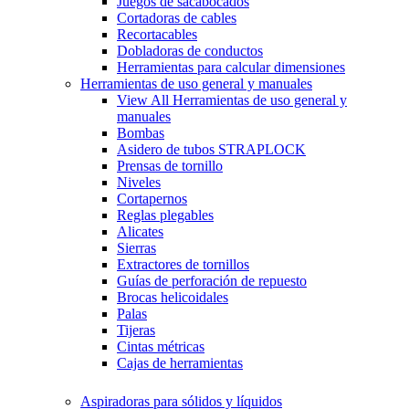
Juegos de sacabocados
Cortadoras de cables
Recortacables
Dobladoras de conductos
Herramientas para calcular dimensiones
Herramientas de uso general y manuales
View All Herramientas de uso general y
manuales
Bombas
Asidero de tubos STRAPLOCK
Prensas de tornillo
Niveles
Cortapernos
Reglas plegables
Alicates
Sierras
Extractores de tornillos
Guías de perforación de repuesto
Brocas helicoidales
Palas
Tijeras
Cintas métricas
Cajas de herramientas
Aspiradoras para sólidos y líquidos