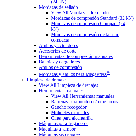
(24 kN)
Mordazas de sellado
View All Mordazas de sellado
Mordazas de compresión Standard (32 kN)
Mordazas de compresión Compact (24
kN)
Mordazas de compresión de la serie
compacta
Anillos y actuadores
Accesorios de corte
Herramientas de compresión manuales
Baterías y cargadores
Anillos de compresión
®
Mordazas y anillos para MegaPress
Limpieza de drenajes
View All Limpieza de drenajes
Herramientas manuales
View All Herramientas manuales
Barrenas para inodoros/mingitorios
Gancho recogedor
Molinetes manuales
Cinta para alcantarilla
Máquinas para fregaderos
Máquinas a tambor
Máquinas seccionales