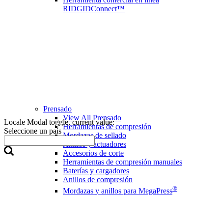
RIDGIDConnect™
Prensado
View All Prensado
Locale Modal toggle, current value:
Herramientas de compresión
Seleccione un país
Mordazas de sellado
Anillos y actuadores
Accesorios de corte
Herramientas de compresión manuales
Baterías y cargadores
Anillos de compresión
®
Mordazas y anillos para MegaPress