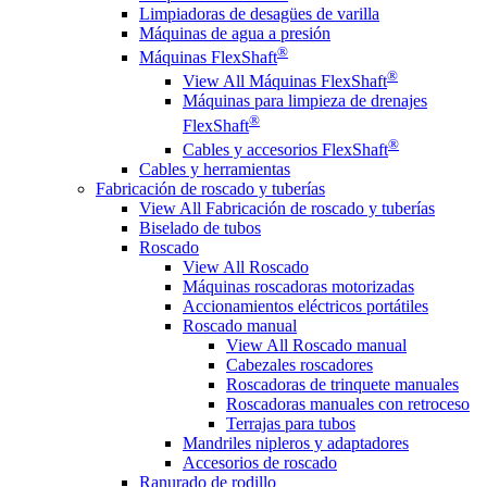
Limpiadoras de desagües de varilla
Máquinas de agua a presión
®
Máquinas FlexShaft
®
View All Máquinas FlexShaft
Máquinas para limpieza de drenajes
®
FlexShaft
®
Cables y accesorios FlexShaft
Cables y herramientas
Fabricación de roscado y tuberías
View All Fabricación de roscado y tuberías
Biselado de tubos
Roscado
View All Roscado
Máquinas roscadoras motorizadas
Accionamientos eléctricos portátiles
Roscado manual
View All Roscado manual
Cabezales roscadores
Roscadoras de trinquete manuales
Roscadoras manuales con retroceso
Terrajas para tubos
Mandriles nipleros y adaptadores
Accesorios de roscado
Ranurado de rodillo