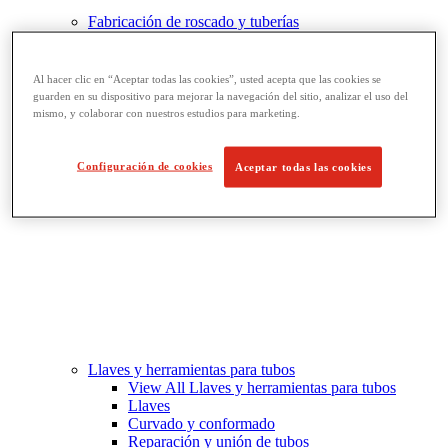
Fabricación de roscado y tuberías
View All Fabricación de roscado y tuberías
Biselado de tubos
Roscado
Al hacer clic en “Aceptar todas las cookies”, usted acepta que las cookies se
Ranurado de rodillo
guarden en su dispositivo para mejorar la navegación del sitio, analizar el uso del
Doblado y corte de agujeros
mismo, y colaborar con nuestros estudios para marketing.
Prensas y soportes de tornillo para tubos
Corte y fabricación de tubos
Configuración de cookies
Aceptar todas las cookies
Llaves y herramientas para tubos
View All Llaves y herramientas para tubos
Llaves
Curvado y conformado
Reparación y unión de tubos