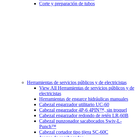
Corte y preparación de tubos
Herramientas de servicios públicos y de electricistas
View All Herramientas de servicios públicos y de
electricistas
Herramientas de engarce hidráulicas manuales
Cabezal engarzador utilitario UC-60
Cabezal engarzador 4P-6 4PIN™, sin troquel
Cabezal engarzador redondo de retén LR-60B
Cabezal punzonador sacabocados Swiv-L-
Punch™
Cabezal cortador tipo tijera SC-60C