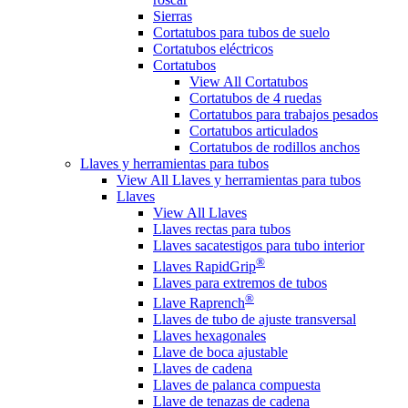
Sierras
Cortatubos para tubos de suelo
Cortatubos eléctricos
Cortatubos
View All Cortatubos
Cortatubos de 4 ruedas
Cortatubos para trabajos pesados
Cortatubos articulados
Cortatubos de rodillos anchos
Llaves y herramientas para tubos
View All Llaves y herramientas para tubos
Llaves
View All Llaves
Llaves rectas para tubos
Llaves sacatestigos para tubo interior
®
Llaves RapidGrip
Llaves para extremos de tubos
®
Llave Raprench
Llaves de tubo de ajuste transversal
Llaves hexagonales
Llave de boca ajustable
Llaves de cadena
Llaves de palanca compuesta
Llave de tenazas de cadena