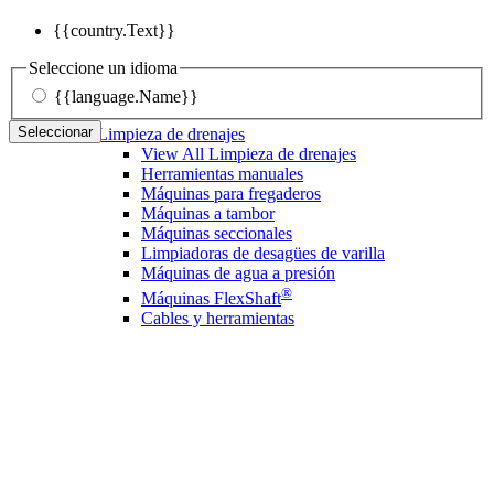
{{country.Text}}
Seleccione un idioma
{{language.Name}}
Seleccionar
Limpieza de drenajes
View All Limpieza de drenajes
Herramientas manuales
Máquinas para fregaderos
Máquinas a tambor
Máquinas seccionales
Limpiadoras de desagües de varilla
Máquinas de agua a presión
®
Máquinas FlexShaft
Cables y herramientas