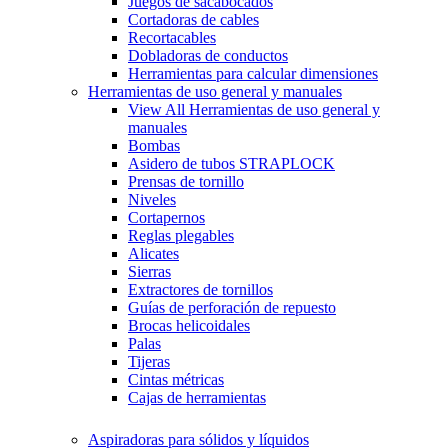
Juegos de sacabocados
Cortadoras de cables
Recortacables
Dobladoras de conductos
Herramientas para calcular dimensiones
Herramientas de uso general y manuales
View All Herramientas de uso general y
manuales
Bombas
Asidero de tubos STRAPLOCK
Prensas de tornillo
Niveles
Cortapernos
Reglas plegables
Alicates
Sierras
Extractores de tornillos
Guías de perforación de repuesto
Brocas helicoidales
Palas
Tijeras
Cintas métricas
Cajas de herramientas
Aspiradoras para sólidos y líquidos