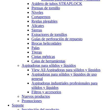
Asidero de tubos STRAPLOCK
Prensas de tornillo
Niveles
Cortapernos
Reglas plegables
Alicates
Sierras
Extractores de tornillos
Guías de perforación de repuesto
Brocas helicoidales
Palas
Tijeras
Cintas métricas
Cajas de herramientas
Aspiradoras para sólidos y líquidos
View All Aspiradoras para sólidos y líquidos
Aspiradoras para sólidos y líquidos de uso
general
Aspiradoras industriales profesionales para
sólidos y líquidos
Filtros y accesorios
Nuevos productos
Promociones
Soporte
Inscripción del producto