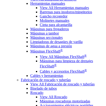
Herramientas manuales
View All Herramientas manuales
Barrenas para inodoros/mingitorios
Gancho recogedor
Molinetes manuales
Cinta para alcantarilla
Máquinas para fregaderos
Máquinas a tambor
Máquinas seccionales
Limpiadoras de desagües de varilla
Máquinas de agua a presión
®
Máquinas FlexShaft
®
View All Máquinas FlexShaft
Máquinas para limpieza de drenajes
®
FlexShaft
®
Cables y accesorios FlexShaft
Cables y herramientas
Fabricación de roscado y tuberías
View All Fabricación de roscado y tuberías
Biselado de tubos
Roscado
View All Roscado
Máquinas roscadoras motorizadas
Accionamientos eléctricos portátiles