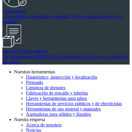
Contáctenos
¿Tiene algún comentario o pregunta? ¡Nos encantaría conocer su
opinión!
Inscripción del producto
Las herramientas RIDGID están respaldadas por la mejor cobertura
del ramo.
Nuestras herramientas
Diagnóstico, inspección y localización
Prensado
Limpieza de drenajes
Fabricación de roscado y tuberías
Llaves y herramientas para tubos
Herramientas de servicios públicos y de electricistas
Herramientas de uso general y manuales
Aspiradoras para sólidos y líquidos
Nuestra empresa
Acerca de nosotros
Noticias