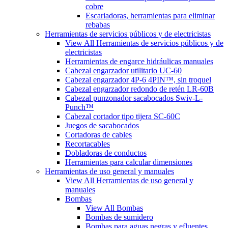
cobre
Escariadoras, herramientas para eliminar
rebabas
Herramientas de servicios públicos y de electricistas
View All Herramientas de servicios públicos y de
electricistas
Herramientas de engarce hidráulicas manuales
Cabezal engarzador utilitario UC-60
Cabezal engarzador 4P-6 4PIN™, sin troquel
Cabezal engarzador redondo de retén LR-60B
Cabezal punzonador sacabocados Swiv-L-
Punch™
Cabezal cortador tipo tijera SC-60C
Juegos de sacabocados
Cortadoras de cables
Recortacables
Dobladoras de conductos
Herramientas para calcular dimensiones
Herramientas de uso general y manuales
View All Herramientas de uso general y
manuales
Bombas
View All Bombas
Bombas de sumidero
Bombas para aguas negras y efluentes