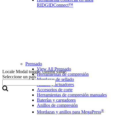
RIDGIDConnect™
Prensado
View All Prensado
Locale Modal toggle, current value:
Herramientas de compresión
Seleccione un país
Mordazas de sellado
Anillos y actuadores
Accesorios de corte
Herramientas de compresión manuales
Baterías y cargadores
Anillos de compresión
®
Mordazas y anillos para MegaPress