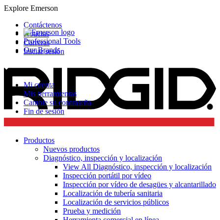
Explore Emerson
Contáctenos
Noticias
Professional Tools
Carreras
Our Brands
Iniciar sesión
Mi cuenta
Mis herramientas
Cambie su contraseña
Fin de sesión
Productos
Nuevos productos
Diagnóstico, inspección y localización
View All Diagnóstico, inspección y localización
Inspección portátil por vídeo
Inspección por vídeo de desagües y alcantarillado
Localización de tubería sanitaria
Localización de servicios públicos
Prueba y medición
Herramienta comercial en línea