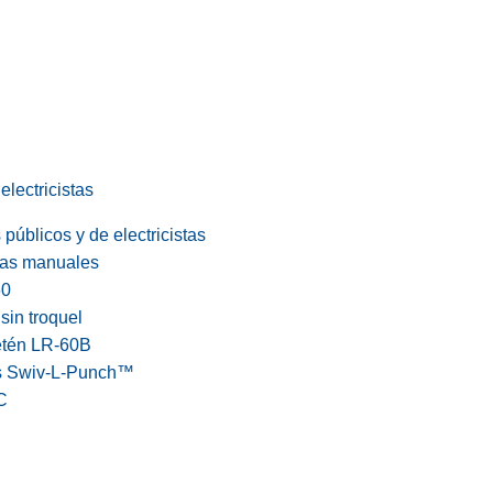
electricistas
públicos y de electricistas
cas manuales
60
in troquel
etén LR-60B
s Swiv-L-Punch™
C