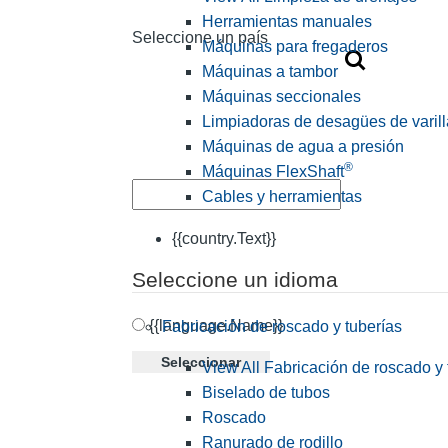
Herramientas manuales
Seleccione un país
Máquinas para fregaderos
Máquinas a tambor
Máquinas seccionales
Limpiadoras de desagües de varill
Máquinas de agua a presión
®
Máquinas FlexShaft
Cables y herramientas
{{country.Text}}
Seleccione un idioma
{{language.Name}}
Fabricación de roscado y tuberías
Seleccionar
View All Fabricación de roscado y 
Biselado de tubos
Roscado
Ranurado de rodillo