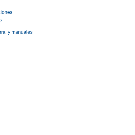
siones
s
eral y manuales