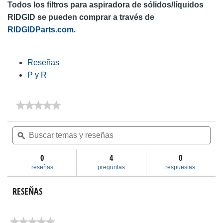
Todos los filtros para aspiradora de sólidos/líquidos
RIDGID se pueden comprar a través de
RIDGIDParts.com
.
Reseñas
P y R
★★★★★
★★★★★
No
hay
Buscar
Bus
valoraciones
temas
ϙ
tem
de
y
y
Filtro
reseñas
res
de
0
4
0
papel
reseñas
preguntas
respuestas
plegado
monocapa
para
RESEÑAS
la
suciedad
de
todos
★★★★★