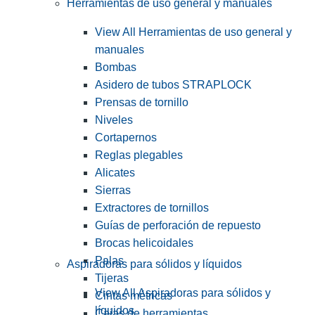
Herramientas de uso general y manuales
View All Herramientas de uso general y
manuales
Bombas
Asidero de tubos STRAPLOCK
Prensas de tornillo
Niveles
Cortapernos
Reglas plegables
Alicates
Sierras
Extractores de tornillos
Guías de perforación de repuesto
Brocas helicoidales
Palas
Aspiradoras para sólidos y líquidos
Tijeras
View All Aspiradoras para sólidos y
Cintas métricas
líquidos
Cajas de herramientas