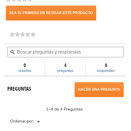
los
Sin
días
puntuación
SEA EL PRIMERO EN REVISAR ESTE PRODUCTO
.
★★★★★
★★★★★
Con
No
hay
Buscar
Bus
esta
valoraciones
preguntas
ϙ
pre
de
y
y
acción
Filtro
respuestas
res
de
0
4
0
papel
se
reseñas
preguntas
respuestas
plegado
monocapa
abrirá
para
PREGUNTAS
la
HACER UNA PREGUNTA
suciedad
un
de
todos
cuadro
los
1–4 de 4 Preguntas
días
de
Menú
Ordenar por:
▼
diálogo.