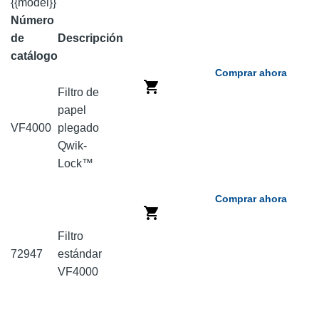
{{model}}
Número
de
Descripción
catálogo
Comprar ahora
Filtro de
papel
VF4000
plegado
Qwik-
Lock™
Comprar ahora
Filtro
72947
estándar
VF4000