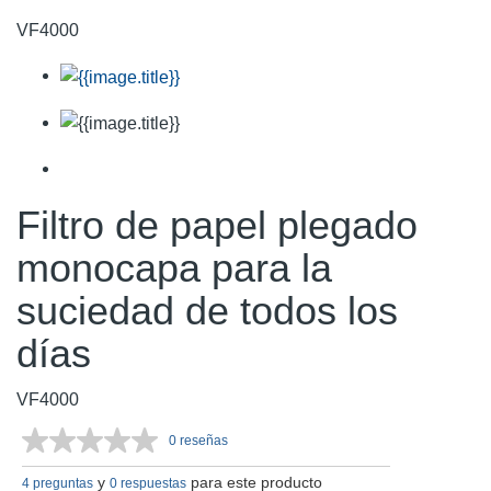
VF4000
Filtro de papel plegado
monocapa para la
suciedad de todos los
días
VF4000
0 reseñas
Sin
puntuación.
y
para este producto
Enlace
4 preguntas
0 respuestas