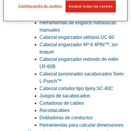
Configuración de cookies
Aceptar todas las cookies
View All Herramientas de servicios
públicos y de electricistas
Herramientas de engarce hidráulicas
manuales
Cabezal engarzador utilitario UC-60
Cabezal engarzador 4P-6 4PIN™, sin
troquel
Cabezal engarzador redondo de retén
LR-60B
Cabezal punzonador sacabocados Swiv-
L-Punch™
Cabezal cortador tipo tijera SC-60C
Juegos de sacabocados
Cortadoras de cables
Recortacables
Dobladoras de conductos
Herramientas para calcular dimensiones