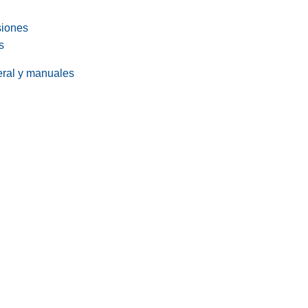
siones
s
eral y manuales