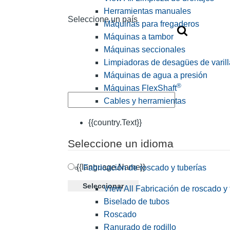
Herramientas manuales
Seleccione un país
Máquinas para fregaderos
Máquinas a tambor
Máquinas seccionales
Limpiadoras de desagües de varill
Máquinas de agua a presión
®
Máquinas FlexShaft
Cables y herramientas
{{country.Text}}
Seleccione un idioma
{{language.Name}}
Fabricación de roscado y tuberías
Seleccionar
View All Fabricación de roscado y 
Biselado de tubos
Roscado
Ranurado de rodillo