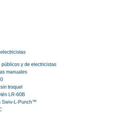
electricistas
públicos y de electricistas
cas manuales
60
in troquel
etén LR-60B
s Swiv-L-Punch™
C