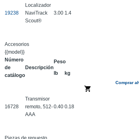
Localizador
19238
NaviTrack
3.00
1.4
Scout®
Accesorios
{{model}}
Número
Peso
de
Descripción
lb
kg
catálogo
Comprar a
Transmisor
16728
remoto, 512-
0.40
0.18
AAA
Piezas de repuesto