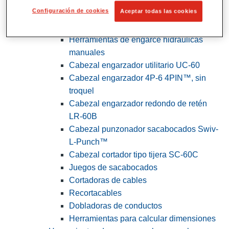
Configuración de cookies
Aceptar todas las cookies
View All Herramientas de servicios
públicos y de electricistas
Herramientas de engarce hidráulicas
manuales
Cabezal engarzador utilitario UC-60
Cabezal engarzador 4P-6 4PIN™, sin
troquel
Cabezal engarzador redondo de retén
LR-60B
Cabezal punzonador sacabocados Swiv-
L-Punch™
Cabezal cortador tipo tijera SC-60C
Juegos de sacabocados
Cortadoras de cables
Recortacables
Dobladoras de conductos
Herramientas para calcular dimensiones