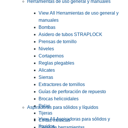
Herramientas de uso general y manuales
View All Herramientas de uso general y
manuales
Bombas
Asidero de tubos STRAPLOCK
Prensas de tornillo
Niveles
Cortapernos
Reglas plegables
Alicates
Sierras
Extractores de tornillos
Guías de perforación de repuesto
Brocas helicoidales
Palas
Aspiradoras para sólidos y líquidos
Tijeras
View All Aspiradoras para sólidos y
Cintas métricas
líquidos
Cajas de herramientas