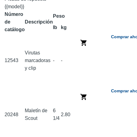
{{model}}
Número
Peso
de
Descripción
lb
kg
catálogo
Comprar aho
Virutas
12543
marcadoras
-
-
y clip
Comprar aho
Maletín de
6
20248
2.80
Scout
1/4