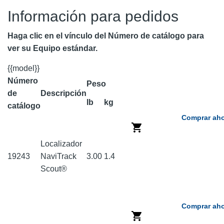
Información para pedidos
Haga clic en el vínculo del Número de catálogo para
ver su Equipo estándar.
{{model}}
Número
Peso
de
Descripción
lb
kg
catálogo
Comprar aho
Localizador
19243
NaviTrack
3.00
1.4
Scout®
Comprar aho