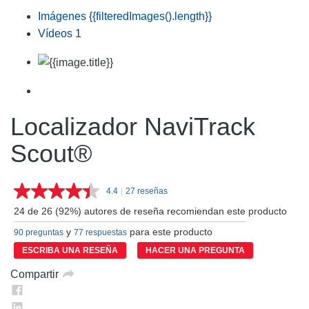
Imágenes
{{filteredImages().length}}
Vídeos
1
Localizador NaviTrack
Scout®
4.4
|
27 reseñas
Lea
27
24 de 26 (92%) autores de reseña recomiendan este producto
reseñas.
Enlace
y
para este producto
90 preguntas
77 respuestas
en
la
ESCRIBA UNA RESEÑA
HACER UNA PREGUNTA
misma
página.
Compartir