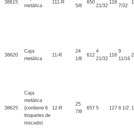
38615
111-R
650
118
metálica
5/8
21/32
7/32
Caja
24
4
9
38620
11-R
612
118
metálica
1/8
21/32
11/16
Caja
metálica
25
38625
(contiene 6
12-R
657
5
127
6 1/2
7/8
troqueles de
roscado)