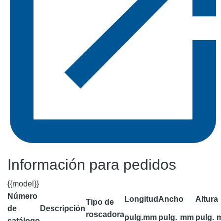
Información para pedidos
{{model}}
Número
Longitud
Ancho
Altura
Tipo de
de
Descripción
roscadora
pulg.
mm
pulg.
mm
pulg.
catálogo