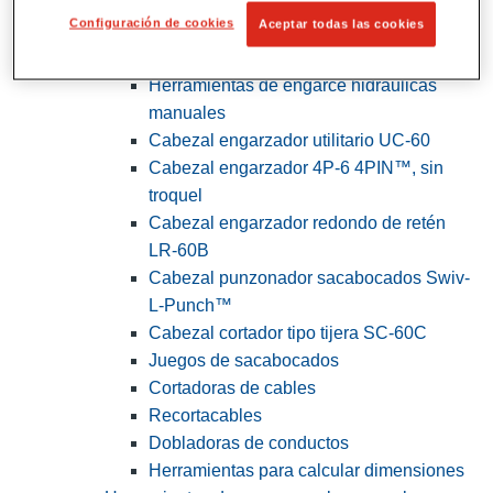
Configuración de cookies
Aceptar todas las cookies
View All Herramientas de servicios
públicos y de electricistas
Herramientas de engarce hidráulicas
manuales
Cabezal engarzador utilitario UC-60
Cabezal engarzador 4P-6 4PIN™, sin
troquel
Cabezal engarzador redondo de retén
LR-60B
Cabezal punzonador sacabocados Swiv-
L-Punch™
Cabezal cortador tipo tijera SC-60C
Juegos de sacabocados
Cortadoras de cables
Recortacables
Dobladoras de conductos
Herramientas para calcular dimensiones