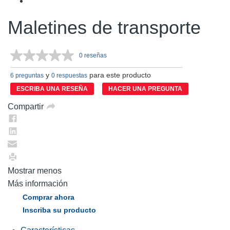
Maletines de transporte
0 reseñas
Sin
puntuación.
y
para este producto
Enlace
6 preguntas
0 respuestas
en
ESCRIBA UNA RESEÑA
HACER UNA PREGUNTA
la
misma
Compartir
página.
Mostrar menos
Más información
Comprar ahora
Inscriba su producto