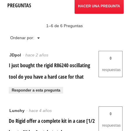
PREGUNTAS
HACER UNA PREGUNTA
1–6 de 6 Preguntas
Menú
Ordenar por:
▼
JDpol
·
hace 2 años
0
I just bought the rigid R86240 oscillating
respuestas
tool do you have a hard case for that
Responder a esta pregunta
Lunchy
·
hace 4 años
0
Do Rigid offer a complete kit in a case [1/2
respuestas