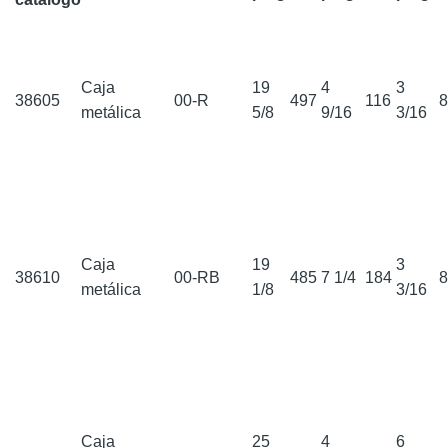
Caja
19
4
3
38605
00-R
497
116
metálica
5/8
9/16
3/16
Caja
19
3
38610
00-RB
485
7 1/4
184
metálica
1/8
3/16
Caja
25
4
6