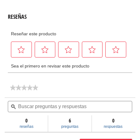
★★★★★
★★★★★
No
hay
Buscar
Bus
valoraciones
preguntas
ϙ
pre
de
y
y
Maletines
respuestas
res
de
0
6
0
transporte
reseñas
preguntas
respuestas