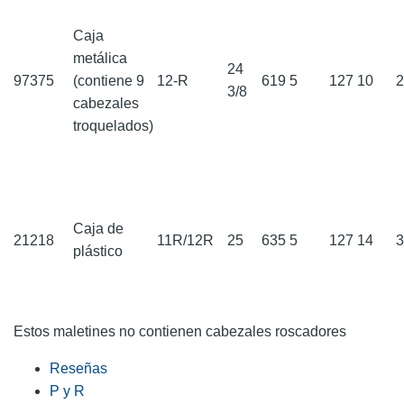
Caja
metálica
24
97375
(contiene 9
12-R
619
5
127
10
3/8
cabezales
troquelados)
Caja de
21218
11R/12R
25
635
5
127
14
plástico
Estos maletines no contienen cabezales roscadores
Reseñas
P y R