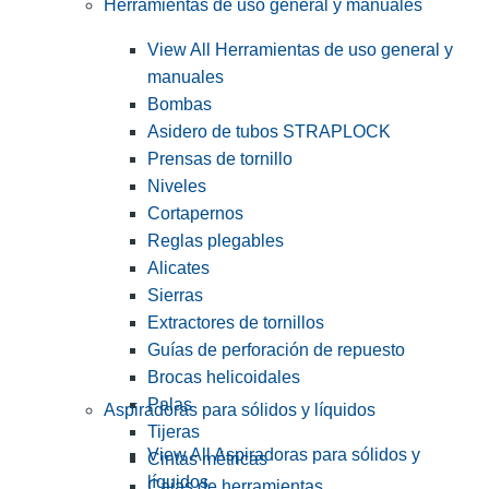
Herramientas de uso general y manuales
View All Herramientas de uso general y
manuales
Bombas
Asidero de tubos STRAPLOCK
Prensas de tornillo
Niveles
Cortapernos
Reglas plegables
Alicates
Sierras
Extractores de tornillos
Guías de perforación de repuesto
Brocas helicoidales
Palas
Aspiradoras para sólidos y líquidos
Tijeras
View All Aspiradoras para sólidos y
Cintas métricas
líquidos
Cajas de herramientas