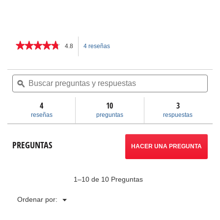
★★★★★
★★★★★
4.8
4 reseñas
Esta
4.8
de
acción
5
Buscar
Bus
estrellas.
preguntas
ϙ
pre
le
Leer
y
y
reseñas
respuestas
res
4
10
llevará
3
de
Asidero
reseñas
preguntas
respuestas
de
a
tubos
STRAPLOCK
reseñas.
PREGUNTAS
HACER UNA PREGUNTA
1–10 de 10 Preguntas
Menú
Ordenar por:
▼