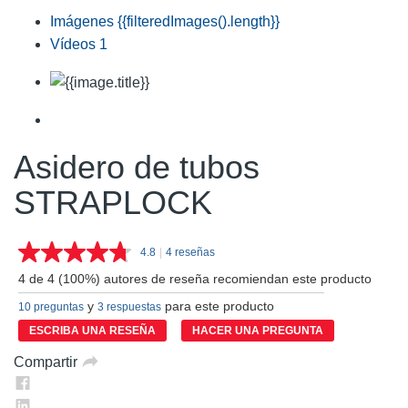
Imágenes
{{filteredImages().length}}
Vídeos
1
Asidero de tubos
STRAPLOCK
4.8
|
4 reseñas
Lea
4
4 de 4 (100%) autores de reseña recomiendan este producto
reseñas.
Enlace
y
para este producto
10 preguntas
3 respuestas
en
la
ESCRIBA UNA RESEÑA
HACER UNA PREGUNTA
misma
página.
Compartir