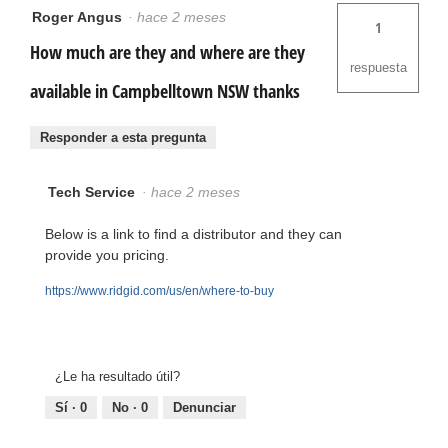
Roger Angus
·
hace 2 meses
1
How much are they and where are they
respuesta
available in Campbelltown NSW thanks
Responder a esta pregunta
Tech Service
·
hace 2 meses
Below is a link to find a distributor and they can
provide you pricing.
https://www.ridgid.com/us/en/where-to-buy
¿Le ha resultado útil?
Sí ·
0
No ·
0
Denunciar