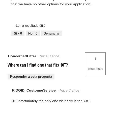
that we have no other options for your application.
¿Le ha resultado útil?
Sí ·
0
No ·
0
Denunciar
ConcernedFitter
·
hace 3 años
1
Where can I find one that fits 10”?
respuesta
Responder a esta pregunta
RIDGID_CustomerService
·
hace 3 años
Hi, unfortunately the only one we carry is for 3-8".