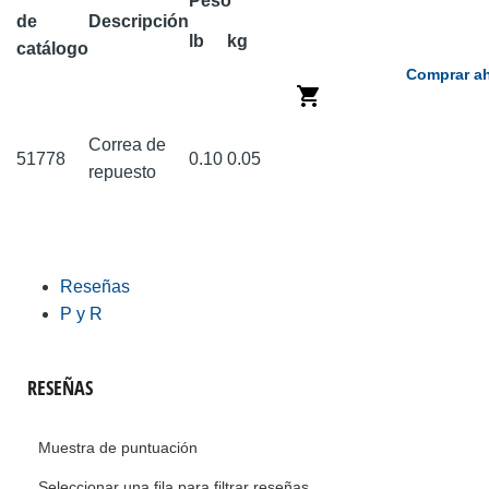
Peso
de
Descripción
lb
kg
catálogo
Comprar a
Correa de
51778
0.10
0.05
repuesto
Reseñas
P y R