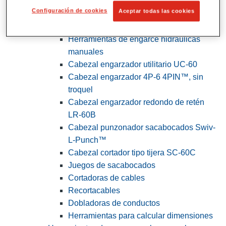
Configuración de cookies
Aceptar todas las cookies
View All Herramientas de servicios
públicos y de electricistas
Herramientas de engarce hidráulicas
manuales
Cabezal engarzador utilitario UC-60
Cabezal engarzador 4P-6 4PIN™, sin
troquel
Cabezal engarzador redondo de retén
LR-60B
Cabezal punzonador sacabocados Swiv-
L-Punch™
Cabezal cortador tipo tijera SC-60C
Juegos de sacabocados
Cortadoras de cables
Recortacables
Dobladoras de conductos
Herramientas para calcular dimensiones