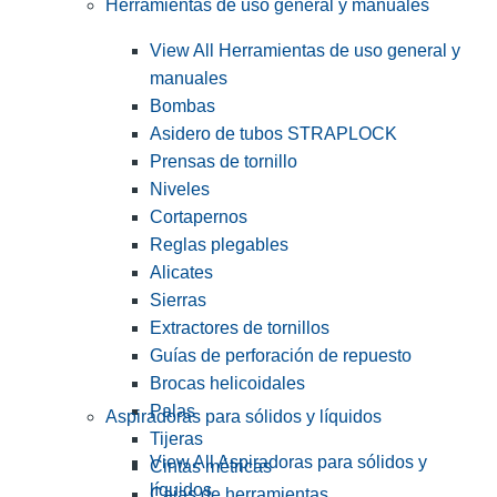
Herramientas de uso general y manuales
View All Herramientas de uso general y
manuales
Bombas
Asidero de tubos STRAPLOCK
Prensas de tornillo
Niveles
Cortapernos
Reglas plegables
Alicates
Sierras
Extractores de tornillos
Guías de perforación de repuesto
Brocas helicoidales
Palas
Aspiradoras para sólidos y líquidos
Tijeras
View All Aspiradoras para sólidos y
Cintas métricas
líquidos
Cajas de herramientas