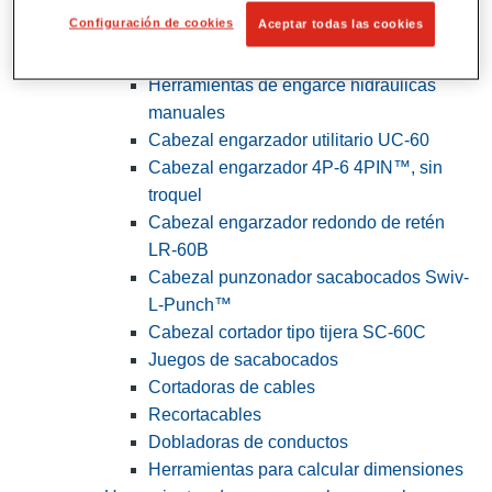
Configuración de cookies
Aceptar todas las cookies
View All Herramientas de servicios
públicos y de electricistas
Herramientas de engarce hidráulicas
manuales
Cabezal engarzador utilitario UC-60
Cabezal engarzador 4P-6 4PIN™, sin
troquel
Cabezal engarzador redondo de retén
LR-60B
Cabezal punzonador sacabocados Swiv-
L-Punch™
Cabezal cortador tipo tijera SC-60C
Juegos de sacabocados
Cortadoras de cables
Recortacables
Dobladoras de conductos
Herramientas para calcular dimensiones