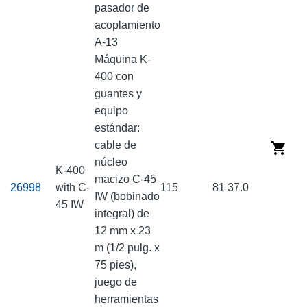
pasador de
acoplamiento
A-13
Máquina K-
400 con
guantes y
equipo
estándar:
cable de
núcleo
K-400
macizo C-45
26998
with C-
115
81
37.0
IW (bobinado
45 IW
integral) de
12 mm x 23
m (1/2 pulg. x
75 pies),
juego de
herramientas