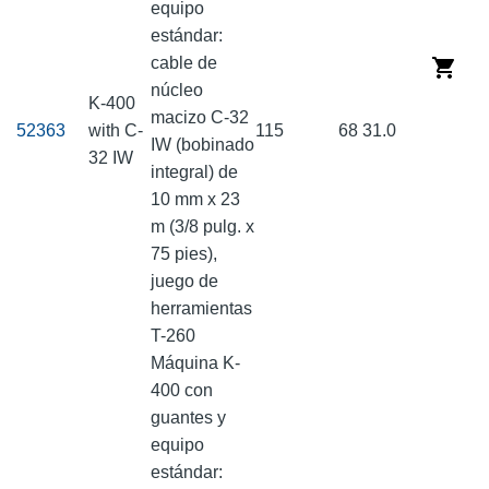
equipo
estándar:
cable de
núcleo
K-400
macizo C-32
52363
with C-
115
68
31.0
IW (bobinado
32 IW
integral) de
10 mm x 23
m (3/8 pulg. x
75 pies),
juego de
herramientas
T-260
Máquina K-
400 con
guantes y
equipo
estándar: