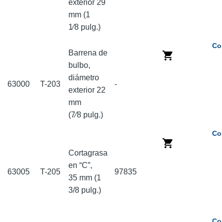
exterior 29
mm (1
1⁄8 pulg.)
Co
Barrena de
bulbo,
diámetro
63000
T-203
-
exterior 22
mm
(7⁄8 pulg.)
Co
Cortagrasa
en “C”,
63005
T-205
97835
35 mm (1
3/8 pulg.)
Co