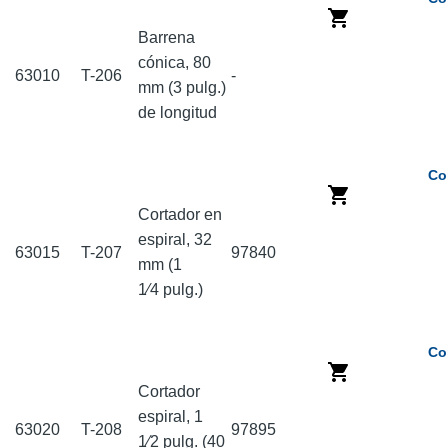
Barrena
cónica, 80
63010
T-206
-
mm (3 pulg.)
de longitud
Co
Cortador en
espiral, 32
63015
T-207
97840
mm (1
1⁄4 pulg.)
Co
Cortador
espiral, 1
63020
T-208
97895
1⁄2 pulg. (40