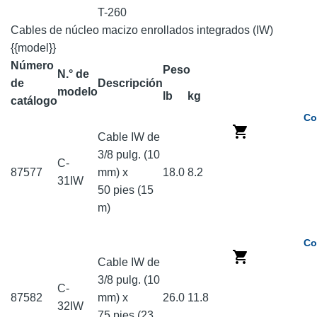
T-260
Cables de núcleo macizo enrollados integrados (IW)
{{model}}
Número
Peso
N.° de
de
Descripción
modelo
lb
kg
catálogo
Co
Cable IW de
3/8 pulg. (10
C-
87577
mm) x
18.0
8.2
31IW
50 pies (15
m)
Co
Cable IW de
3/8 pulg. (10
C-
87582
mm) x
26.0
11.8
32IW
75 pies (23