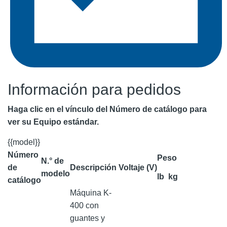
Información para pedidos
Haga clic en el vínculo del Número de catálogo para
ver su Equipo estándar.
{{model}}
Número
Peso
N.° de
de
Descripción
Voltaje (V)
modelo
lb
kg
catálogo
Máquina K-
400 con
guantes y