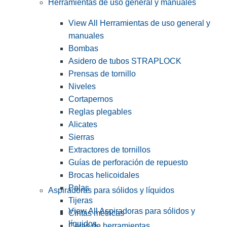
Herramientas de uso general y manuales
View All Herramientas de uso general y
manuales
Bombas
Asidero de tubos STRAPLOCK
Prensas de tornillo
Niveles
Cortapernos
Reglas plegables
Alicates
Sierras
Extractores de tornillos
Guías de perforación de repuesto
Brocas helicoidales
Palas
Aspiradoras para sólidos y líquidos
Tijeras
View All Aspiradoras para sólidos y
Cintas métricas
líquidos
Cajas de herramientas