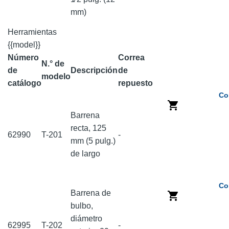
mm)
Herramientas
{{model}}
Número
Correa
N.° de
de
Descripción
de
modelo
catálogo
repuesto
Co
Barrena
recta, 125
62990
T-201
-
mm (5 pulg.)
de largo
Co
Barrena de
bulbo,
diámetro
62995
T-202
-