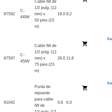
Cable IW de
1/2 pulg. (12
C-
87592
mm) x
18.0
8.2
44IW
50 pies (15
m)
Co
Cable IW de
1/2 pulg. (12
C-
87597
mm) x
26.0
11.8
45IW
75 pies (23
m)
Co
Punta de
repuesto
para cable
91042
0.6
0.3
IW de
1⁄2 pulg. (12