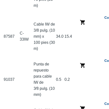
m)
Co
Cable IW de
3/8 pulg. (10
C-
87587
mm) x
34.0
15.4
33IW
100 pies (30
m)
Co
Punta de
repuesto
para cable
91037
0.5
0.2
IW de
3⁄8 pulg. (10
mm)
Co