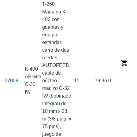
T-260
Máquina K-
400 con
guantes y
equipo
estándar:
carro de dos
ruedas,
AUTOFEED,
K-400
cable de
AF with
27008
núcleo
115
79
36.0
C-32
macizo C-32
IW
IW (bobinado
integral) de
10 mm x 23
m (3/8 pulg. x
75 pies),
juego de