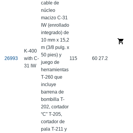
cable de
núcleo
macizo C-31
IW (enrollado
integrado) de
10 mm x 15,2
m (3/8 pulg. x
K-400
50 pies) y
26993
with C-
115
60
27.2
juego de
31 IW
herramientas
T-260 que
incluye
barrena de
bombilla T-
202, cortador
“C” T-205,
cortador de
pala T-211 y