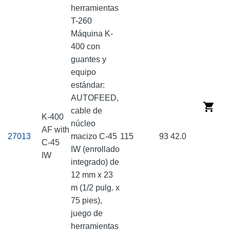
herramientas
T-260
Máquina K-
400 con
guantes y
equipo
estándar:
AUTOFEED,
cable de
K-400
núcleo
AF with
27013
macizo C-45
115
93
42.0
C-45
IW (enrollado
IW
integrado) de
12 mm x 23
m (1/2 pulg. x
75 pies),
juego de
herramientas