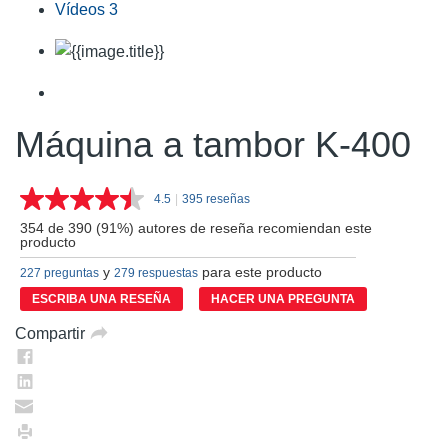
Vídeos
3
Máquina a tambor K-400
4.5
|
395 reseñas
Lea
395
354 de 390 (91%) autores de reseña recomiendan este
reseñas.
producto
Enlace
en
y
para este producto
227 preguntas
279 respuestas
la
ESCRIBA UNA RESEÑA
HACER UNA PREGUNTA
misma
página.
Compartir