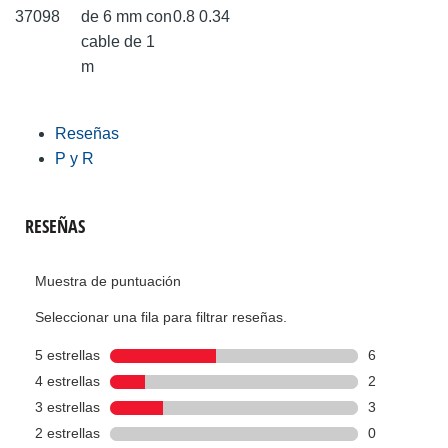
37098
de 6 mm con
0.8
0.34
cable de 1
m
Reseñas
P y R