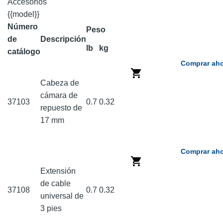
Accesorios
{{model}}
Número
Peso
de
Descripción
lb
kg
catálogo
Comprar aho
Cabeza de
cámara de
37103
0.7
0.32
repuesto de
17 mm
Comprar aho
Extensión
de cable
37108
0.7
0.32
universal de
3 pies