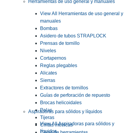
Herramientas de uso general y manuales
View All Herramientas de uso general y
manuales
Bombas
Asidero de tubos STRAPLOCK
Prensas de tornillo
Niveles
Cortapernos
Reglas plegables
Alicates
Sierras
Extractores de tornillos
Guías de perforación de repuesto
Brocas helicoidales
Palas
Aspiradoras para sólidos y líquidos
Tijeras
View All Aspiradoras para sólidos y
Cintas métricas
líquidos
Cajas de herramientas