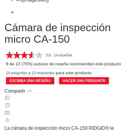
Cámara de inspección
micro CA-150
3.6
|
14 reseñas
Lea
14
9 de 12 (75%) autores de reseña recomiendan este producto
reseñas.
Enlace
y
para este producto
24 preguntas
22 respuestas
en
la
ESCRIBA UNA RESEÑA
HACER UNA PREGUNTA
misma
página.
Compartir
La cámara de inspección micro CA-150 RIDGID® le