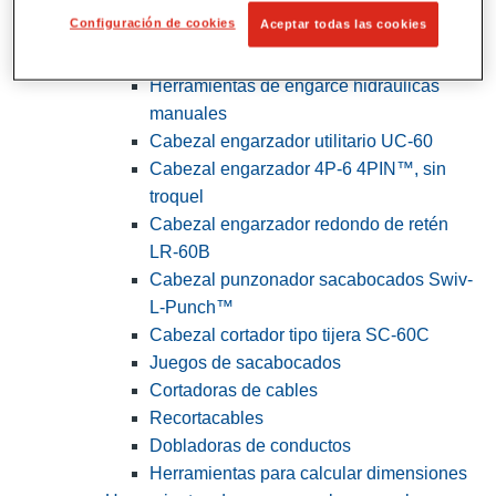
Configuración de cookies
Aceptar todas las cookies
View All Herramientas de servicios
públicos y de electricistas
Herramientas de engarce hidráulicas
manuales
Cabezal engarzador utilitario UC-60
Cabezal engarzador 4P-6 4PIN™, sin
troquel
Cabezal engarzador redondo de retén
LR-60B
Cabezal punzonador sacabocados Swiv-
L-Punch™
Cabezal cortador tipo tijera SC-60C
Juegos de sacabocados
Cortadoras de cables
Recortacables
Dobladoras de conductos
Herramientas para calcular dimensiones