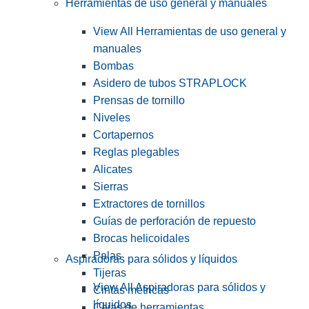
Herramientas de uso general y manuales
View All Herramientas de uso general y
manuales
Bombas
Asidero de tubos STRAPLOCK
Prensas de tornillo
Niveles
Cortapernos
Reglas plegables
Alicates
Sierras
Extractores de tornillos
Guías de perforación de repuesto
Brocas helicoidales
Palas
Aspiradoras para sólidos y líquidos
Tijeras
View All Aspiradoras para sólidos y
Cintas métricas
líquidos
Cajas de herramientas