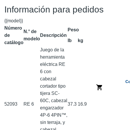
Información para pedidos
{{model}}
Número
Peso
N.° de
de
Descripción
modelo
lb
kg
catálogo
Juego de la
herramienta
eléctrica RE
6 con
cabezal
Co
cortador tipo
tijera SC-
60C, cabezal
52093
RE 6
37.3
16.9
engarzador
4P-6 4PIN™,
sin terraja, y
cabezal