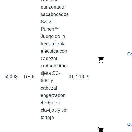
punzonador
sacabocados
Swiv-L-
Punch™
Juego de la
herramienta
eléctrica con
Co
cabezal
cortador tipo
tijera SC-
52098
RE 6
31.4
14.2
60C y
cabezal
engarzador
4P-6 de 4
clavijas y sin
terraja
Co