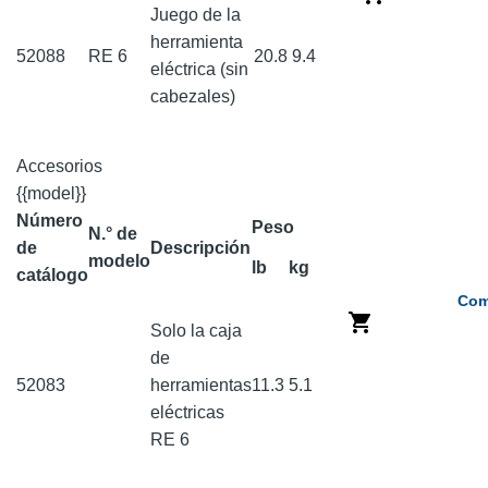
Juego de la
herramienta
52088
RE 6
20.8
9.4
eléctrica (sin
cabezales)
Accesorios
{{model}}
Número
Peso
N.° de
de
Descripción
modelo
lb
kg
catálogo
Com
Solo la caja
de
52083
herramientas
11.3
5.1
eléctricas
RE 6