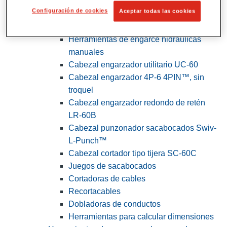
Configuración de cookies
Aceptar todas las cookies
View All Herramientas de servicios
públicos y de electricistas
Herramientas de engarce hidráulicas
manuales
Cabezal engarzador utilitario UC-60
Cabezal engarzador 4P-6 4PIN™, sin
troquel
Cabezal engarzador redondo de retén
LR-60B
Cabezal punzonador sacabocados Swiv-
L-Punch™
Cabezal cortador tipo tijera SC-60C
Juegos de sacabocados
Cortadoras de cables
Recortacables
Dobladoras de conductos
Herramientas para calcular dimensiones