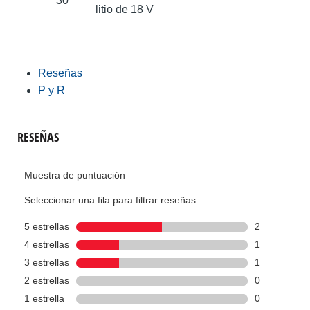
30
litio de 18 V
Reseñas
P y R