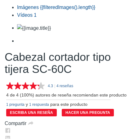
Imágenes
{{filteredImages().length}}
Vídeos
1
Cabezal cortador tipo
tijera SC-60C
4.3
|
4 reseñas
Lea
4
4 de 4 (100%) autores de reseña recomiendan este producto
reseñas.
Enlace
y
para este producto
1 pregunta
1 respuesta
en
la
ESCRIBA UNA RESEÑA
HACER UNA PREGUNTA
misma
página.
Compartir