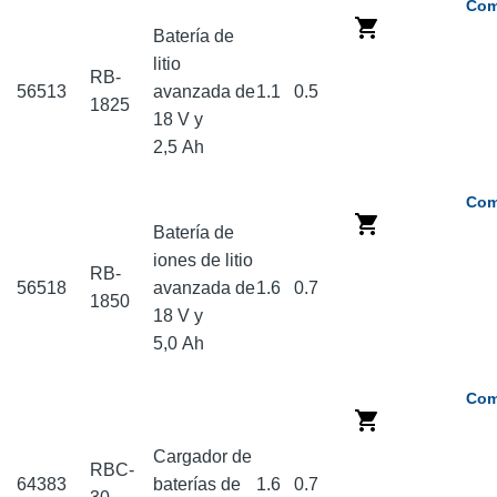
Com
Batería de
litio
RB-
56513
avanzada de
1.1
0.5
1825
18 V y
2,5 Ah
Com
Batería de
iones de litio
RB-
56518
avanzada de
1.6
0.7
1850
18 V y
5,0 Ah
Com
Cargador de
RBC-
64383
baterías de
1.6
0.7