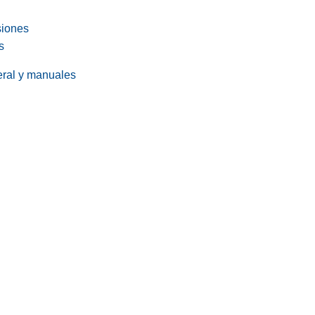
siones
s
eral y manuales