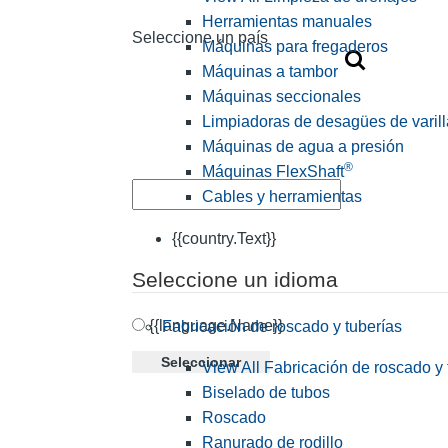
Herramientas manuales
Seleccione un país
Máquinas para fregaderos
Máquinas a tambor
Máquinas seccionales
Limpiadoras de desagües de varill
Máquinas de agua a presión
®
Máquinas FlexShaft
Cables y herramientas
{{country.Text}}
Seleccione un idioma
{{language.Name}}
Fabricación de roscado y tuberías
Seleccionar
View All Fabricación de roscado y 
Biselado de tubos
Roscado
Ranurado de rodillo