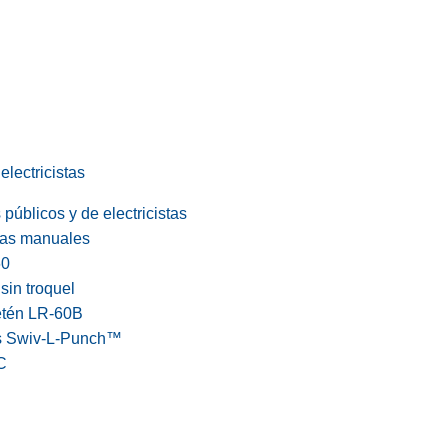
electricistas
públicos y de electricistas
cas manuales
60
in troquel
etén LR-60B
s Swiv-L-Punch™
C