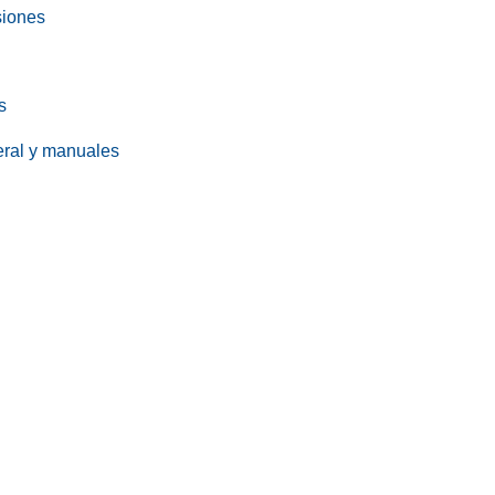
siones
s
eral y manuales