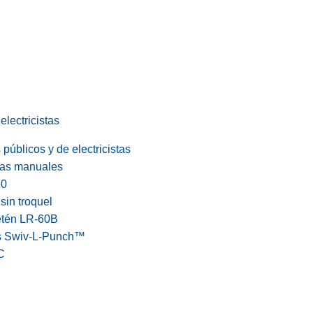
electricistas
públicos y de electricistas
cas manuales
60
in troquel
etén LR-60B
s Swiv-L-Punch™
C