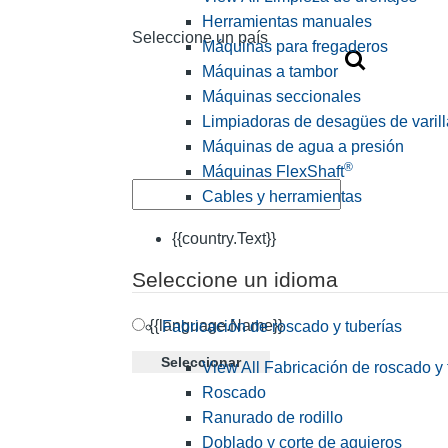
Herramientas manuales
Seleccione un país
Máquinas para fregaderos
Máquinas a tambor
Máquinas seccionales
Limpiadoras de desagües de varill
Máquinas de agua a presión
®
Máquinas FlexShaft
Cables y herramientas
{{country.Text}}
Seleccione un idioma
{{language.Name}}
Fabricación de roscado y tuberías
Seleccionar
View All Fabricación de roscado y 
Roscado
Ranurado de rodillo
Doblado y corte de agujeros