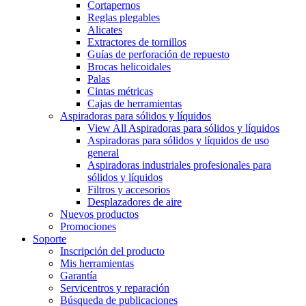
Cortapernos
Reglas plegables
Alicates
Extractores de tornillos
Guías de perforación de repuesto
Brocas helicoidales
Palas
Cintas métricas
Cajas de herramientas
Aspiradoras para sólidos y líquidos
View All Aspiradoras para sólidos y líquidos
Aspiradoras para sólidos y líquidos de uso
general
Aspiradoras industriales profesionales para
sólidos y líquidos
Filtros y accesorios
Desplazadores de aire
Nuevos productos
Promociones
Soporte
Inscripción del producto
Mis herramientas
Garantía
Servicentros y reparación
Búsqueda de publicaciones