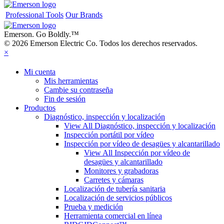
Professional Tools
Our Brands
Emerson. Go Boldly.
™
© 2026 Emerson Electric Co. Todos los derechos reservados.
×
Mi cuenta
Mis herramientas
Cambie su contraseña
Fin de sesión
Productos
Diagnóstico, inspección y localización
View All Diagnóstico, inspección y localización
Inspección portátil por vídeo
Inspección por vídeo de desagües y alcantarillado
View All Inspección por vídeo de
desagües y alcantarillado
Monitores y grabadoras
Carretes y cámaras
Localización de tubería sanitaria
Localización de servicios públicos
Prueba y medición
Herramienta comercial en línea