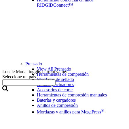
RIDGIDConnect™
Prensado
View All Prensado
Locale Modal toggle, current value:
Herramientas de compresión
Seleccione un país
Mordazas de sellado
Anillos y actuadores
Accesorios de corte
Herramientas de compresión manuales
Baterías y cargadores
Anillos de compresión
®
Mordazas y anillos para MegaPress