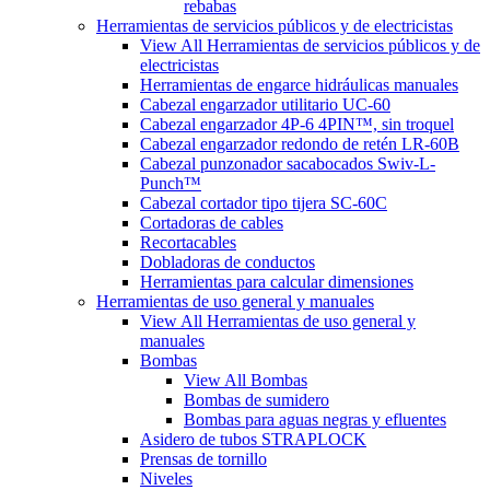
rebabas
Herramientas de servicios públicos y de electricistas
View All Herramientas de servicios públicos y de
electricistas
Herramientas de engarce hidráulicas manuales
Cabezal engarzador utilitario UC-60
Cabezal engarzador 4P-6 4PIN™, sin troquel
Cabezal engarzador redondo de retén LR-60B
Cabezal punzonador sacabocados Swiv-L-
Punch™
Cabezal cortador tipo tijera SC-60C
Cortadoras de cables
Recortacables
Dobladoras de conductos
Herramientas para calcular dimensiones
Herramientas de uso general y manuales
View All Herramientas de uso general y
manuales
Bombas
View All Bombas
Bombas de sumidero
Bombas para aguas negras y efluentes
Asidero de tubos STRAPLOCK
Prensas de tornillo
Niveles