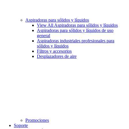
Aspiradoras para sólidos y líquidos
View All Aspiradoras para sólidos y líquidos
Aspiradoras para sólidos y líquidos de uso
general
Aspiradoras industriales profesionales para
sólidos y líquidos
Filtros y accesorios
Desplazadores de aire
Promociones
Soporte