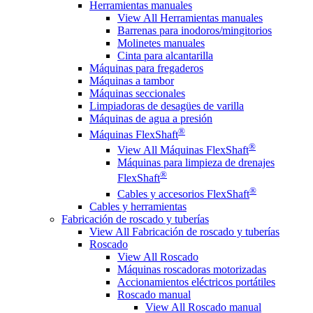
Herramientas manuales
View All Herramientas manuales
Barrenas para inodoros/mingitorios
Molinetes manuales
Cinta para alcantarilla
Máquinas para fregaderos
Máquinas a tambor
Máquinas seccionales
Limpiadoras de desagües de varilla
Máquinas de agua a presión
®
Máquinas FlexShaft
®
View All Máquinas FlexShaft
Máquinas para limpieza de drenajes
®
FlexShaft
®
Cables y accesorios FlexShaft
Cables y herramientas
Fabricación de roscado y tuberías
View All Fabricación de roscado y tuberías
Roscado
View All Roscado
Máquinas roscadoras motorizadas
Accionamientos eléctricos portátiles
Roscado manual
View All Roscado manual