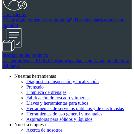
Contáctenos
¿Tiene algún comentario o pregunta? ¡Nos encantaría conocer su
opinión!
Inscripción del producto
Las herramientas RIDGID están respaldadas por la mejor cobertura
del ramo.
Nuestras herramientas
Diagnóstico, inspección y localización
Prensado
Limpieza de drenajes
Fabricación de roscado y tuberías
Llaves y herramientas para tubos
Herramientas de servicios públicos y de electricistas
Herramientas de uso general y manuales
Aspiradoras para sólidos y líquidos
Nuestra empresa
Acerca de nosotros