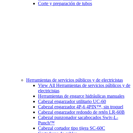
Corte y preparación de tubos
Herramientas de servicios públicos y de electricistas
View All Herramientas de servicios públicos y de
electricistas
Herramientas de engarce hidráulicas manuales
Cabezal engarzador utilitario UC-60
Cabezal engarzador 4P-6 4PIN™, sin troquel
Cabezal engarzador redondo de retén LR-60B
Cabezal punzonador sacabocados Swiv-L-
Punch™
Cabezal cortador tipo tijera SC-60C