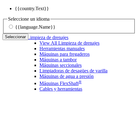
{{country.Text}}
Seleccione un idioma
{{language.Name}}
Seleccionar
Limpieza de drenajes
View All Limpieza de drenajes
Herramientas manuales
Máquinas para fregaderos
Máquinas a tambor
Máquinas seccionales
Limpiadoras de desagües de varilla
Máquinas de agua a presión
®
Máquinas FlexShaft
Cables y herramientas