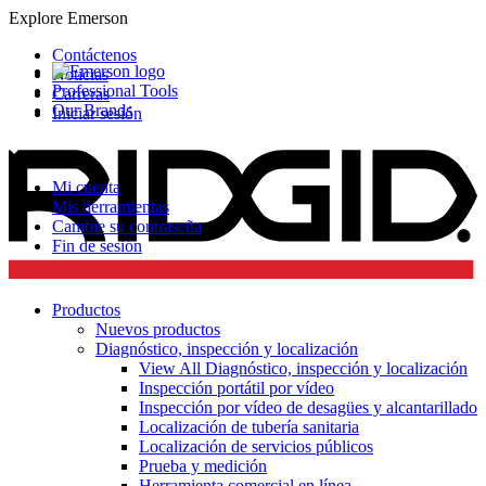
Explore Emerson
Contáctenos
Noticias
Professional Tools
Carreras
Our Brands
Iniciar sesión
Mi cuenta
Mis herramientas
Cambie su contraseña
Fin de sesión
Productos
Nuevos productos
Diagnóstico, inspección y localización
View All Diagnóstico, inspección y localización
Inspección portátil por vídeo
Inspección por vídeo de desagües y alcantarillado
Localización de tubería sanitaria
Localización de servicios públicos
Prueba y medición
Herramienta comercial en línea