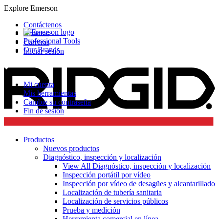
Explore Emerson
Contáctenos
Noticias
Professional Tools
Carreras
Our Brands
Iniciar sesión
Mi cuenta
Mis herramientas
Cambie su contraseña
Fin de sesión
Productos
Nuevos productos
Diagnóstico, inspección y localización
View All Diagnóstico, inspección y localización
Inspección portátil por vídeo
Inspección por vídeo de desagües y alcantarillado
Localización de tubería sanitaria
Localización de servicios públicos
Prueba y medición
Herramienta comercial en línea