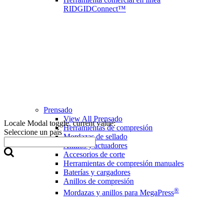
RIDGIDConnect™
Prensado
View All Prensado
Locale Modal toggle, current value:
Herramientas de compresión
Seleccione un país
Mordazas de sellado
Anillos y actuadores
Accesorios de corte
Herramientas de compresión manuales
Baterías y cargadores
Anillos de compresión
®
Mordazas y anillos para MegaPress