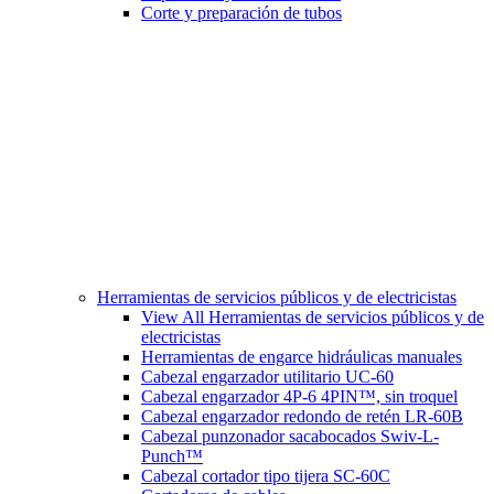
Corte y preparación de tubos
Herramientas de servicios públicos y de electricistas
View All Herramientas de servicios públicos y de
electricistas
Herramientas de engarce hidráulicas manuales
Cabezal engarzador utilitario UC-60
Cabezal engarzador 4P-6 4PIN™, sin troquel
Cabezal engarzador redondo de retén LR-60B
Cabezal punzonador sacabocados Swiv-L-
Punch™
Cabezal cortador tipo tijera SC-60C