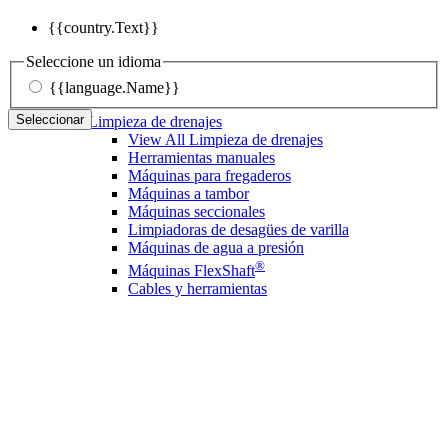
{{country.Text}}
Seleccione un idioma
{{language.Name}}
Seleccionar
Limpieza de drenajes
View All Limpieza de drenajes
Herramientas manuales
Máquinas para fregaderos
Máquinas a tambor
Máquinas seccionales
Limpiadoras de desagües de varilla
Máquinas de agua a presión
®
Máquinas FlexShaft
Cables y herramientas