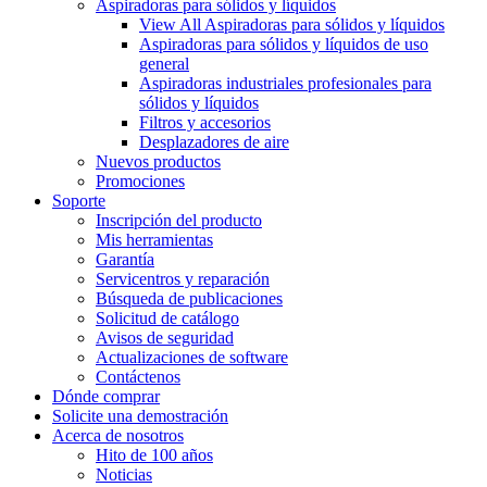
Aspiradoras para sólidos y líquidos
View All Aspiradoras para sólidos y líquidos
Aspiradoras para sólidos y líquidos de uso
general
Aspiradoras industriales profesionales para
sólidos y líquidos
Filtros y accesorios
Desplazadores de aire
Nuevos productos
Promociones
Soporte
Inscripción del producto
Mis herramientas
Garantía
Servicentros y reparación
Búsqueda de publicaciones
Solicitud de catálogo
Avisos de seguridad
Actualizaciones de software
Contáctenos
Dónde comprar
Solicite una demostración
Acerca de nosotros
Hito de 100 años
Noticias