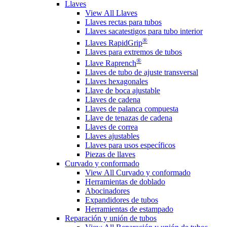
Llaves
View All Llaves
Llaves rectas para tubos
Llaves sacatestigos para tubo interior
®
Llaves RapidGrip
Llaves para extremos de tubos
®
Llave Raprench
Llaves de tubo de ajuste transversal
Llaves hexagonales
Llave de boca ajustable
Llaves de cadena
Llaves de palanca compuesta
Llave de tenazas de cadena
Llaves de correa
Llaves ajustables
Llaves para usos específicos
Piezas de llaves
Curvado y conformado
View All Curvado y conformado
Herramientas de doblado
Abocinadores
Expandidores de tubos
Herramientas de estampado
Reparación y unión de tubos