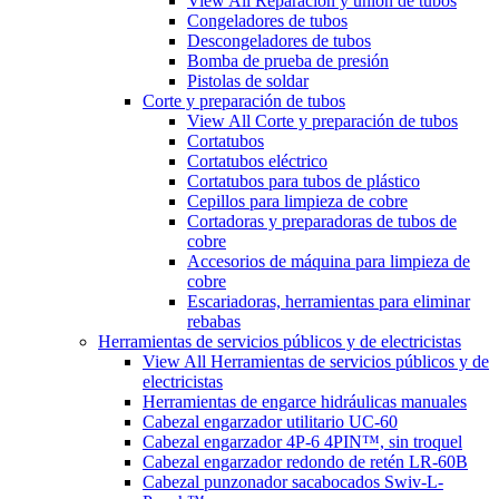
View All Reparación y unión de tubos
Congeladores de tubos
Descongeladores de tubos
Bomba de prueba de presión
Pistolas de soldar
Corte y preparación de tubos
View All Corte y preparación de tubos
Cortatubos
Cortatubos eléctrico
Cortatubos para tubos de plástico
Cepillos para limpieza de cobre
Cortadoras y preparadoras de tubos de
cobre
Accesorios de máquina para limpieza de
cobre
Escariadoras, herramientas para eliminar
rebabas
Herramientas de servicios públicos y de electricistas
View All Herramientas de servicios públicos y de
electricistas
Herramientas de engarce hidráulicas manuales
Cabezal engarzador utilitario UC-60
Cabezal engarzador 4P-6 4PIN™, sin troquel
Cabezal engarzador redondo de retén LR-60B
Cabezal punzonador sacabocados Swiv-L-