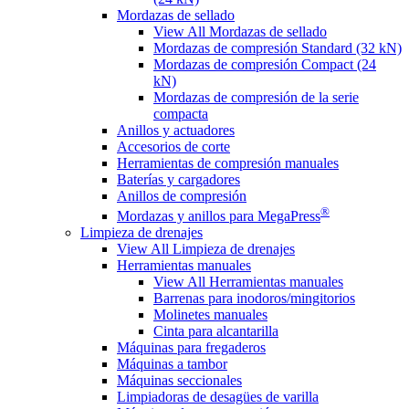
Mordazas de sellado
View All Mordazas de sellado
Mordazas de compresión Standard (32 kN)
Mordazas de compresión Compact (24
kN)
Mordazas de compresión de la serie
compacta
Anillos y actuadores
Accesorios de corte
Herramientas de compresión manuales
Baterías y cargadores
Anillos de compresión
®
Mordazas y anillos para MegaPress
Limpieza de drenajes
View All Limpieza de drenajes
Herramientas manuales
View All Herramientas manuales
Barrenas para inodoros/mingitorios
Molinetes manuales
Cinta para alcantarilla
Máquinas para fregaderos
Máquinas a tambor
Máquinas seccionales
Limpiadoras de desagües de varilla