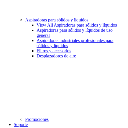
Aspiradoras para sólidos y líquidos
View All Aspiradoras para sólidos y líquidos
Aspiradoras para sólidos y líquidos de uso
general
Aspiradoras industriales profesionales para
sólidos y líquidos
Filtros y accesorios
Desplazadores de aire
Promociones
Soporte