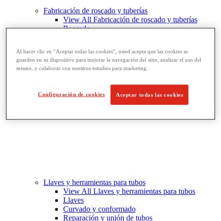
Fabricación de roscado y tuberías
View All Fabricación de roscado y tuberías
Roscado
Ranurado de rodillo
Doblado y corte de agujeros
Al hacer clic en “Aceptar todas las cookies”, usted acepta que las cookies se
Prensas y soportes de tornillo para tubos
guarden en su dispositivo para mejorar la navegación del sitio, analizar el uso del
Corte y fabricación de tubos
mismo, y colaborar con nuestros estudios para marketing.
Configuración de cookies
Aceptar todas las cookies
Llaves y herramientas para tubos
View All Llaves y herramientas para tubos
Llaves
Curvado y conformado
Reparación y unión de tubos