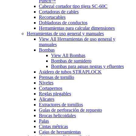
Punch™
Cabezal cortador tipo tijera SC-60C
Cortadoras de cables
Recortacables
Dobladoras de conductos
Herramientas para calcular dimensiones
Herramientas de uso general y manuales
View All Herramientas de uso general y
manuales
Bombas
View All Bombas
Bombas de sumidero
Bombas para aguas negras y efluentes
Asidero de tubos STRAPLOCK
Prensas de tornillo
Niveles
Cortapernos
Reglas plegables
Alicates
Extractores de tornillos
Guías de perforación de repuesto
Brocas helicoidales
Palas
Cintas métricas
Cajas de herramientas