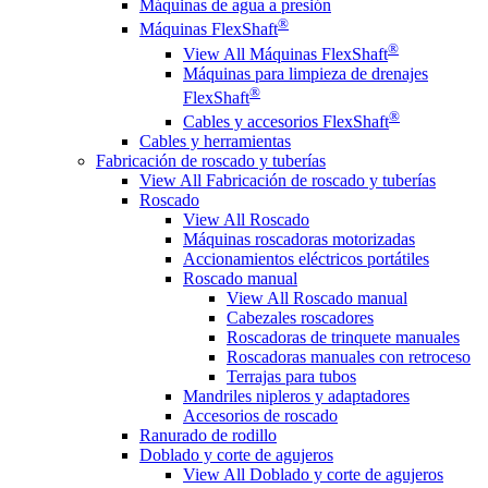
Máquinas de agua a presión
®
Máquinas FlexShaft
®
View All Máquinas FlexShaft
Máquinas para limpieza de drenajes
®
FlexShaft
®
Cables y accesorios FlexShaft
Cables y herramientas
Fabricación de roscado y tuberías
View All Fabricación de roscado y tuberías
Roscado
View All Roscado
Máquinas roscadoras motorizadas
Accionamientos eléctricos portátiles
Roscado manual
View All Roscado manual
Cabezales roscadores
Roscadoras de trinquete manuales
Roscadoras manuales con retroceso
Terrajas para tubos
Mandriles nipleros y adaptadores
Accesorios de roscado
Ranurado de rodillo
Doblado y corte de agujeros
View All Doblado y corte de agujeros