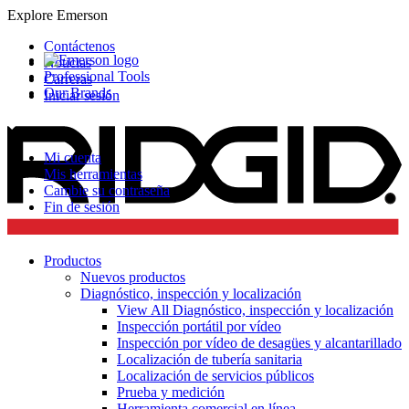
Explore Emerson
Contáctenos
Noticias
Professional Tools
Carreras
Our Brands
Iniciar sesión
Mi cuenta
Mis herramientas
Cambie su contraseña
Fin de sesión
Productos
Nuevos productos
Diagnóstico, inspección y localización
View All Diagnóstico, inspección y localización
Inspección portátil por vídeo
Inspección por vídeo de desagües y alcantarillado
Localización de tubería sanitaria
Localización de servicios públicos
Prueba y medición
Herramienta comercial en línea