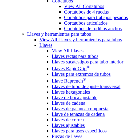
Cortatubos
View All Cortatubos
Cortatubos de 4 ruedas
Cortatubos para trabajos pesados
Cortatubos articulados
Cortatubos de rodillos anchos
Llaves y herramientas para tubos
View All Llaves y herramientas para tubos
Llaves
View All Llaves
Llaves rectas para tubos
Llaves sacatestigos para tubo interior
®
Llaves RapidGrip
Llaves para extremos de tubos
®
Llave Raprench
Llaves de tubo de ajuste transversal
Llaves hexagonales
Llave de boca ajustable
Llaves de cadena
Llaves de palanca compuesta
Llave de tenazas de cadena
Llaves de correa
Llaves ajustables
Llaves para usos específicos
Piezas de llaves