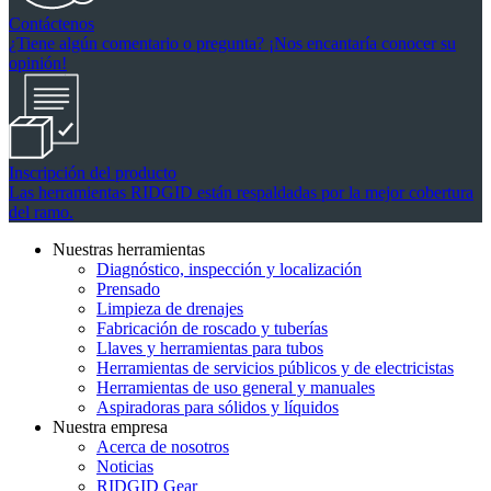
Contáctenos
¿Tiene algún comentario o pregunta? ¡Nos encantaría conocer su
opinión!
Inscripción del producto
Las herramientas RIDGID están respaldadas por la mejor cobertura
del ramo.
Nuestras herramientas
Diagnóstico, inspección y localización
Prensado
Limpieza de drenajes
Fabricación de roscado y tuberías
Llaves y herramientas para tubos
Herramientas de servicios públicos y de electricistas
Herramientas de uso general y manuales
Aspiradoras para sólidos y líquidos
Nuestra empresa
Acerca de nosotros
Noticias
RIDGID Gear