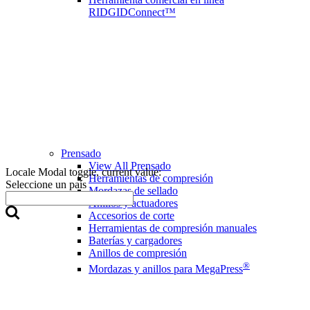
RIDGIDConnect™
Prensado
View All Prensado
Locale Modal toggle, current value:
Herramientas de compresión
Seleccione un país
Mordazas de sellado
Anillos y actuadores
Accesorios de corte
Herramientas de compresión manuales
Baterías y cargadores
Anillos de compresión
®
Mordazas y anillos para MegaPress