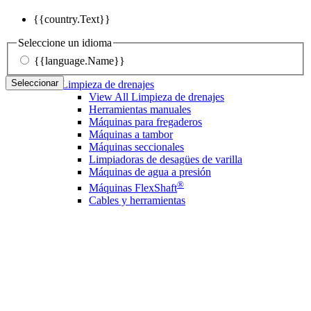
{{country.Text}}
Seleccione un idioma
{{language.Name}}
Seleccionar
Limpieza de drenajes
View All Limpieza de drenajes
Herramientas manuales
Máquinas para fregaderos
Máquinas a tambor
Máquinas seccionales
Limpiadoras de desagües de varilla
Máquinas de agua a presión
®
Máquinas FlexShaft
Cables y herramientas