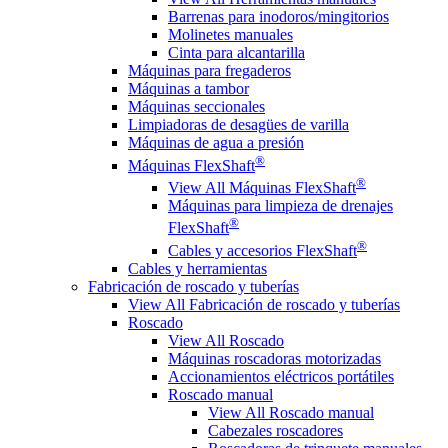
Barrenas para inodoros/mingitorios
Molinetes manuales
Cinta para alcantarilla
Máquinas para fregaderos
Máquinas a tambor
Máquinas seccionales
Limpiadoras de desagües de varilla
Máquinas de agua a presión
®
Máquinas FlexShaft
®
View All Máquinas FlexShaft
Máquinas para limpieza de drenajes
®
FlexShaft
®
Cables y accesorios FlexShaft
Cables y herramientas
Fabricación de roscado y tuberías
View All Fabricación de roscado y tuberías
Roscado
View All Roscado
Máquinas roscadoras motorizadas
Accionamientos eléctricos portátiles
Roscado manual
View All Roscado manual
Cabezales roscadores