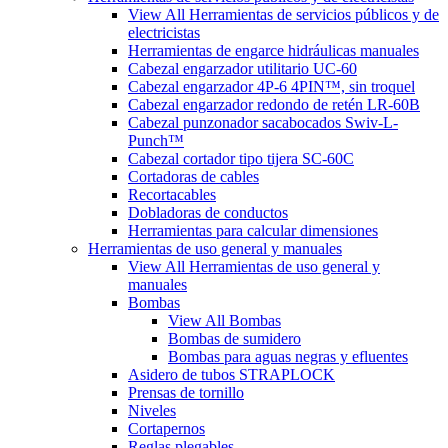
View All Herramientas de servicios públicos y de
electricistas
Herramientas de engarce hidráulicas manuales
Cabezal engarzador utilitario UC-60
Cabezal engarzador 4P-6 4PIN™, sin troquel
Cabezal engarzador redondo de retén LR-60B
Cabezal punzonador sacabocados Swiv-L-
Punch™
Cabezal cortador tipo tijera SC-60C
Cortadoras de cables
Recortacables
Dobladoras de conductos
Herramientas para calcular dimensiones
Herramientas de uso general y manuales
View All Herramientas de uso general y
manuales
Bombas
View All Bombas
Bombas de sumidero
Bombas para aguas negras y efluentes
Asidero de tubos STRAPLOCK
Prensas de tornillo
Niveles
Cortapernos
Reglas plegables