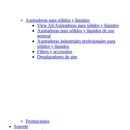
Aspiradoras para sólidos y líquidos
View All Aspiradoras para sólidos y líquidos
Aspiradoras para sólidos y líquidos de uso
general
Aspiradoras industriales profesionales para
sólidos y líquidos
Filtros y accesorios
Desplazadores de aire
Promociones
Soporte