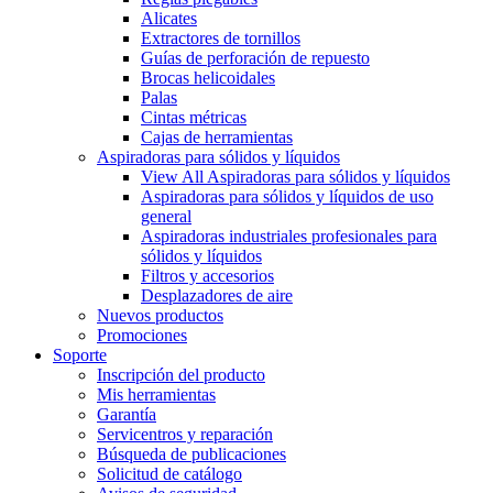
Alicates
Extractores de tornillos
Guías de perforación de repuesto
Brocas helicoidales
Palas
Cintas métricas
Cajas de herramientas
Aspiradoras para sólidos y líquidos
View All Aspiradoras para sólidos y líquidos
Aspiradoras para sólidos y líquidos de uso
general
Aspiradoras industriales profesionales para
sólidos y líquidos
Filtros y accesorios
Desplazadores de aire
Nuevos productos
Promociones
Soporte
Inscripción del producto
Mis herramientas
Garantía
Servicentros y reparación
Búsqueda de publicaciones
Solicitud de catálogo