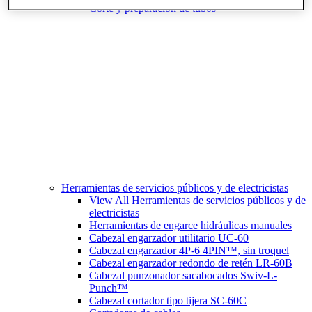
Corte y preparación de tubos
Herramientas de servicios públicos y de electricistas
View All Herramientas de servicios públicos y de
electricistas
Herramientas de engarce hidráulicas manuales
Cabezal engarzador utilitario UC-60
Cabezal engarzador 4P-6 4PIN™, sin troquel
Cabezal engarzador redondo de retén LR-60B
Cabezal punzonador sacabocados Swiv-L-
Punch™
Cabezal cortador tipo tijera SC-60C