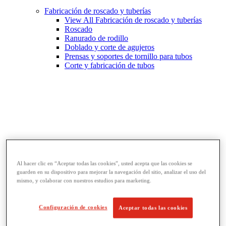
Fabricación de roscado y tuberías
View All Fabricación de roscado y tuberías
Roscado
Ranurado de rodillo
Doblado y corte de agujeros
Prensas y soportes de tornillo para tubos
Corte y fabricación de tubos
Al hacer clic en “Aceptar todas las cookies”, usted acepta que las cookies se
guarden en su dispositivo para mejorar la navegación del sitio, analizar el uso del
mismo, y colaborar con nuestros estudios para marketing.
Llaves y herramientas para tubos
View All Llaves y herramientas para tubos
Llaves
Configuración de cookies
Aceptar todas las cookies
Curvado y conformado
Reparación y unión de tubos