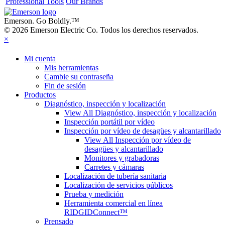
Professional Tools
Our Brands
Emerson. Go Boldly.
™
© 2026 Emerson Electric Co. Todos los derechos reservados.
×
Mi cuenta
Mis herramientas
Cambie su contraseña
Fin de sesión
Productos
Diagnóstico, inspección y localización
View All Diagnóstico, inspección y localización
Inspección portátil por vídeo
Inspección por vídeo de desagües y alcantarillado
View All Inspección por vídeo de
desagües y alcantarillado
Monitores y grabadoras
Carretes y cámaras
Localización de tubería sanitaria
Localización de servicios públicos
Prueba y medición
Herramienta comercial en línea
RIDGIDConnect™
Prensado