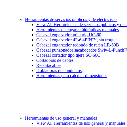
Herramientas de servicios públicos y de electricistas
View All Herramientas de servicios públicos y de el
Herramientas de engarce hidráulicas manuales
Cabezal engarzador utilitario UC-60
Cabezal engarzador 4P-6 4PIN™, sin troquel
Cabezal engarzador redondo de retén LR-60B
Cabezal punzonador sacabocados Swiv-L-Punch
Cabezal cortador tipo tijera SC-60C
Cortadoras de cables
Recortacables
Dobladoras de conductos
Herramientas para calcular dimensiones
Herramientas de uso general y manuales
View All Herramientas de uso general y manuales