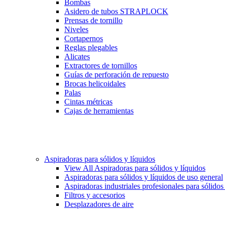
Bombas
Asidero de tubos STRAPLOCK
Prensas de tornillo
Niveles
Cortapernos
Reglas plegables
Alicates
Extractores de tornillos
Guías de perforación de repuesto
Brocas helicoidales
Palas
Cintas métricas
Cajas de herramientas
Aspiradoras para sólidos y líquidos
View All Aspiradoras para sólidos y líquidos
Aspiradoras para sólidos y líquidos de uso general
Aspiradoras industriales profesionales para sólidos
Filtros y accesorios
Desplazadores de aire