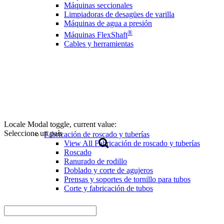
Máquinas seccionales
Limpiadoras de desagües de varilla
Máquinas de agua a presión
®
Máquinas FlexShaft
Cables y herramientas
Locale Modal toggle, current value:
Seleccione un país
Fabricación de roscado y tuberías
View All Fabricación de roscado y tuberías
Roscado
Ranurado de rodillo
Doblado y corte de agujeros
Prensas y soportes de tornillo para tubos
Corte y fabricación de tubos