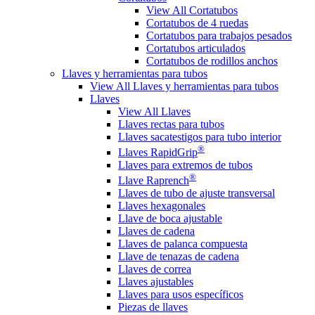
View All Cortatubos
Cortatubos de 4 ruedas
Cortatubos para trabajos pesados
Cortatubos articulados
Cortatubos de rodillos anchos
Llaves y herramientas para tubos
View All Llaves y herramientas para tubos
Llaves
View All Llaves
Llaves rectas para tubos
Llaves sacatestigos para tubo interior
®
Llaves RapidGrip
Llaves para extremos de tubos
®
Llave Raprench
Llaves de tubo de ajuste transversal
Llaves hexagonales
Llave de boca ajustable
Llaves de cadena
Llaves de palanca compuesta
Llave de tenazas de cadena
Llaves de correa
Llaves ajustables
Llaves para usos específicos
Piezas de llaves