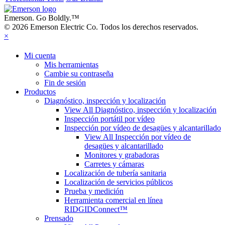
Emerson. Go Boldly.
™
© 2026 Emerson Electric Co. Todos los derechos reservados.
×
Mi cuenta
Mis herramientas
Cambie su contraseña
Fin de sesión
Productos
Diagnóstico, inspección y localización
View All Diagnóstico, inspección y localización
Inspección portátil por vídeo
Inspección por vídeo de desagües y alcantarillado
View All Inspección por vídeo de
desagües y alcantarillado
Monitores y grabadoras
Carretes y cámaras
Localización de tubería sanitaria
Localización de servicios públicos
Prueba y medición
Herramienta comercial en línea
RIDGIDConnect™
Prensado