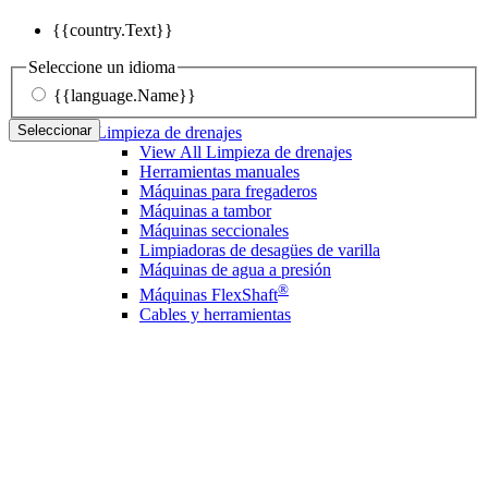
{{country.Text}}
Seleccione un idioma
{{language.Name}}
Seleccionar
Limpieza de drenajes
View All Limpieza de drenajes
Herramientas manuales
Máquinas para fregaderos
Máquinas a tambor
Máquinas seccionales
Limpiadoras de desagües de varilla
Máquinas de agua a presión
®
Máquinas FlexShaft
Cables y herramientas