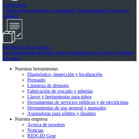
Contáctenos
¿Tiene algún comentario o pregunta? ¡Nos encantaría conocer su
opinión!
Inscripción del producto
Las herramientas RIDGID están respaldadas por la mejor cobertura
del ramo.
Nuestras herramientas
Diagnóstico, inspección y localización
Prensado
Limpieza de drenajes
Fabricación de roscado y tuberías
Llaves y herramientas para tubos
Herramientas de servicios públicos y de electricistas
Herramientas de uso general y manuales
Aspiradoras para sólidos y líquidos
Nuestra empresa
Acerca de nosotros
Noticias
RIDGID Gear