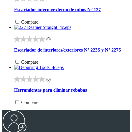
0.0
de
Escariador interno/externo de tubos N° 127
5
estrellas.
Compare
(0)
0.0
de
Escariador de interiores/exteriores N° 223S y N° 227S
5
estrellas.
Compare
(0)
0.0
de
Herramientas para eliminar rebabas
5
estrellas.
Compare