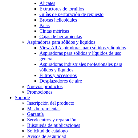
Alicates
Extractores de tornillos
Guías de perforación de repuesto
Brocas helicoidales
Palas
Cintas métricas
Cajas de herramientas
Aspiradoras para sólidos y líquidos
View All Aspiradoras para sólidos y líquidos
Aspiradoras para sólidos y líquidos de uso
general
Aspiradoras industriales profesionales para
sólidos y líquidos
Filtros y accesorios
Desplazadores de aire
Nuevos productos
Promociones
Soporte
Inscripción del producto
Mis herramientas
Garantía
Servicentros y reparación
Búsqueda de publicaciones
Solicitud de catálogo
Avisos de seguridad