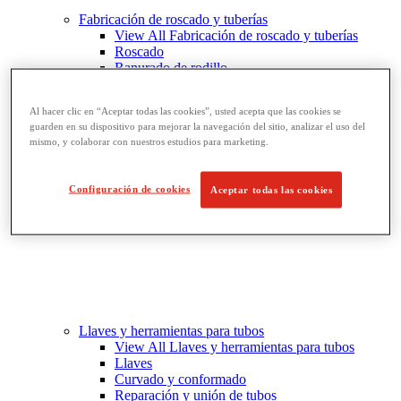
Fabricación de roscado y tuberías
View All Fabricación de roscado y tuberías
Roscado
Ranurado de rodillo
Doblado y corte de agujeros
Prensas y soportes de tornillo para tubos
Al hacer clic en “Aceptar todas las cookies”, usted acepta que las cookies se
Corte y fabricación de tubos
guarden en su dispositivo para mejorar la navegación del sitio, analizar el uso del
mismo, y colaborar con nuestros estudios para marketing.
Configuración de cookies
Aceptar todas las cookies
Llaves y herramientas para tubos
View All Llaves y herramientas para tubos
Llaves
Curvado y conformado
Reparación y unión de tubos