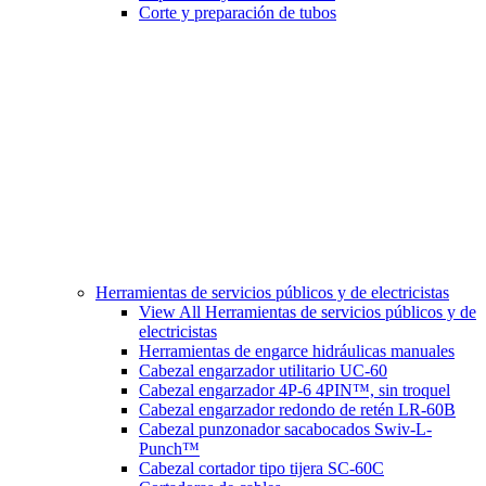
Corte y preparación de tubos
Herramientas de servicios públicos y de electricistas
View All Herramientas de servicios públicos y de
electricistas
Herramientas de engarce hidráulicas manuales
Cabezal engarzador utilitario UC-60
Cabezal engarzador 4P-6 4PIN™, sin troquel
Cabezal engarzador redondo de retén LR-60B
Cabezal punzonador sacabocados Swiv-L-
Punch™
Cabezal cortador tipo tijera SC-60C