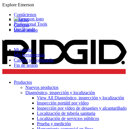
Explore Emerson
Contáctenos
Noticias
Professional Tools
Carreras
Our Brands
Iniciar sesión
Mi cuenta
Mis herramientas
Cambie su contraseña
Fin de sesión
Productos
Nuevos productos
Diagnóstico, inspección y localización
View All Diagnóstico, inspección y localización
Inspección portátil por vídeo
Inspección por vídeo de desagües y alcantarillado
Localización de tubería sanitaria
Localización de servicios públicos
Prueba y medición
Herramienta comercial en línea