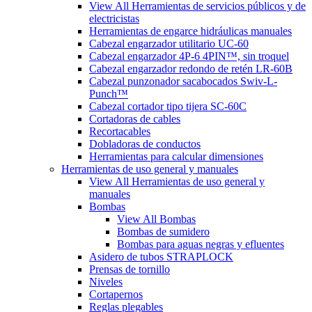
View All Herramientas de servicios públicos y de
electricistas
Herramientas de engarce hidráulicas manuales
Cabezal engarzador utilitario UC-60
Cabezal engarzador 4P-6 4PIN™, sin troquel
Cabezal engarzador redondo de retén LR-60B
Cabezal punzonador sacabocados Swiv-L-
Punch™
Cabezal cortador tipo tijera SC-60C
Cortadoras de cables
Recortacables
Dobladoras de conductos
Herramientas para calcular dimensiones
Herramientas de uso general y manuales
View All Herramientas de uso general y
manuales
Bombas
View All Bombas
Bombas de sumidero
Bombas para aguas negras y efluentes
Asidero de tubos STRAPLOCK
Prensas de tornillo
Niveles
Cortapernos
Reglas plegables