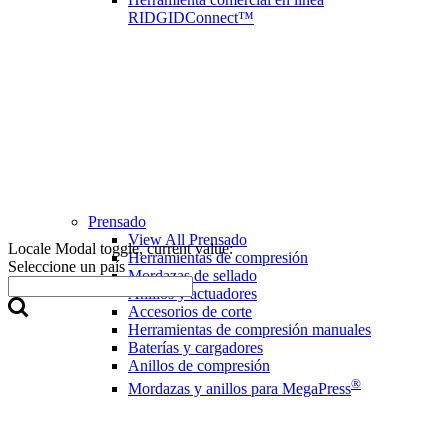
RIDGIDConnect™
Prensado
View All Prensado
Locale Modal toggle, current value:
Herramientas de compresión
Seleccione un país
Mordazas de sellado
Anillos y actuadores
Accesorios de corte
Herramientas de compresión manuales
Baterías y cargadores
Anillos de compresión
®
Mordazas y anillos para MegaPress