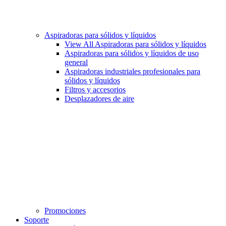
Aspiradoras para sólidos y líquidos
View All Aspiradoras para sólidos y líquidos
Aspiradoras para sólidos y líquidos de uso
general
Aspiradoras industriales profesionales para
sólidos y líquidos
Filtros y accesorios
Desplazadores de aire
Promociones
Soporte