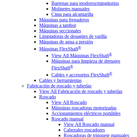
Barrenas para inodoros/mingitorios
Molinetes manuales
Cinta para alcantarilla
Máquinas para fregaderos
Máquinas a tambor
Máquinas seccionales
Limpiadoras de desagües de varilla
Máquinas de agua a presión
®
Máquinas FlexShaft
®
View All Máquinas FlexShaft
Máquinas para limpieza de drenajes
®
FlexShaft
®
Cables y accesorios FlexShaft
Cables y herramientas
Fabricación de roscado y tuberías
View All Fabricación de roscado y tuberías
Roscado
View All Roscado
Máquinas roscadoras motorizadas
Accionamientos eléctricos portátiles
Roscado manual
View All Roscado manual
Cabezales roscadores
Roscadoras de trinquete manuales