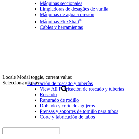
Máquinas seccionales
Limpiadoras de desagües de varilla
Máquinas de agua a presión
®
Máquinas FlexShaft
Cables y herramientas
Locale Modal toggle, current value:
Seleccione un país
Fabricación de roscado y tuberías
View All Fabricación de roscado y tuberías
Roscado
Ranurado de rodillo
Doblado y corte de agujeros
Prensas y soportes de tornillo para tubos
Corte y fabricación de tubos