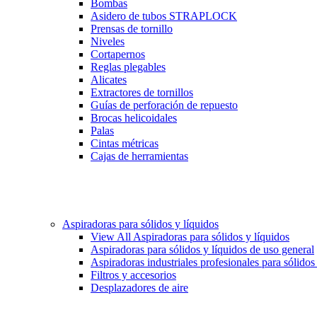
Bombas
Asidero de tubos STRAPLOCK
Prensas de tornillo
Niveles
Cortapernos
Reglas plegables
Alicates
Extractores de tornillos
Guías de perforación de repuesto
Brocas helicoidales
Palas
Cintas métricas
Cajas de herramientas
Aspiradoras para sólidos y líquidos
View All Aspiradoras para sólidos y líquidos
Aspiradoras para sólidos y líquidos de uso general
Aspiradoras industriales profesionales para sólidos
Filtros y accesorios
Desplazadores de aire