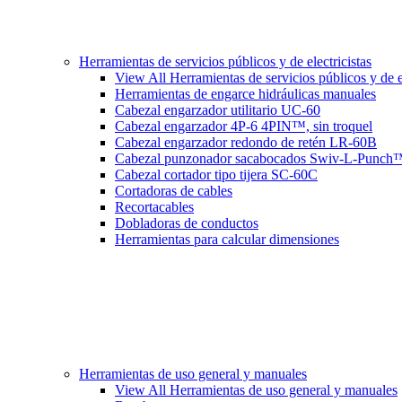
Herramientas de servicios públicos y de electricistas
View All Herramientas de servicios públicos y de el
Herramientas de engarce hidráulicas manuales
Cabezal engarzador utilitario UC-60
Cabezal engarzador 4P-6 4PIN™, sin troquel
Cabezal engarzador redondo de retén LR-60B
Cabezal punzonador sacabocados Swiv-L-Punch
Cabezal cortador tipo tijera SC-60C
Cortadoras de cables
Recortacables
Dobladoras de conductos
Herramientas para calcular dimensiones
Herramientas de uso general y manuales
View All Herramientas de uso general y manuales