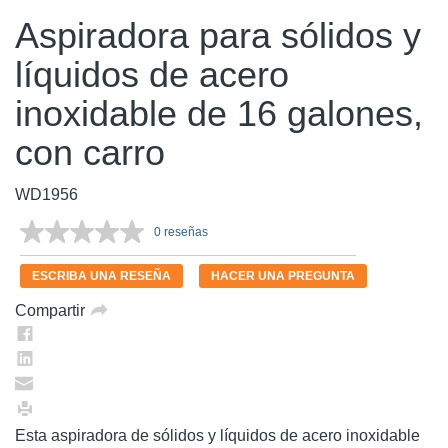
Aspiradora para sólidos y
líquidos de acero
inoxidable de 16 galones,
con carro
WD1956
0 reseñas
Sin
puntuación.
Enlace
ESCRIBA UNA RESEÑA
HACER UNA PREGUNTA
en
la
Compartir
misma
página.
Esta aspiradora de sólidos y líquidos de acero inoxidable