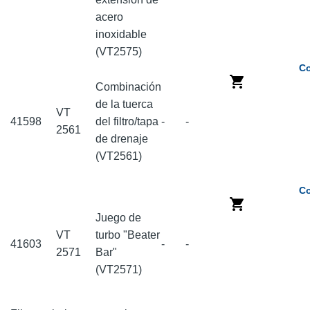
acero
inoxidable
(VT2575)
Co
Combinación
de la tuerca
VT
41598
del filtro/tapa
-
-
2561
de drenaje
(VT2561)
Co
Juego de
VT
turbo "Beater
41603
-
-
2571
Bar"
(VT2571)