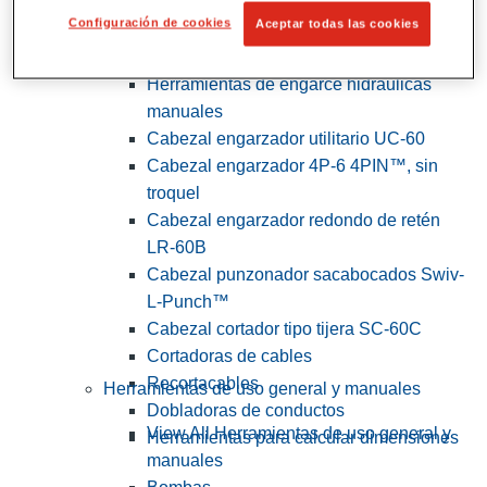
Configuración de cookies
Aceptar todas las cookies
View All Herramientas de servicios
públicos y de electricistas
Herramientas de engarce hidráulicas
manuales
Cabezal engarzador utilitario UC-60
Cabezal engarzador 4P-6 4PIN™, sin
troquel
Cabezal engarzador redondo de retén
LR-60B
Cabezal punzonador sacabocados Swiv-
L-Punch™
Cabezal cortador tipo tijera SC-60C
Cortadoras de cables
Recortacables
Herramientas de uso general y manuales
Dobladoras de conductos
View All Herramientas de uso general y
Herramientas para calcular dimensiones
manuales