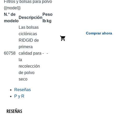
Filtros y bolsas para polvo
{{model}}
N.° de
Peso
Descripción
modelo
lb
kg
Las bolsas
Comprar ahora
ciclónicas
RIDGID de
primera
60758
calidad para
-
-
la
recolección
de polvo
seco
Reseñas
P y R
RESEÑAS