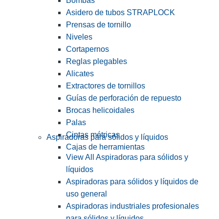
Bombas
Asidero de tubos STRAPLOCK
Prensas de tornillo
Niveles
Cortapernos
Reglas plegables
Alicates
Extractores de tornillos
Guías de perforación de repuesto
Brocas helicoidales
Palas
Cintas métricas
Aspiradoras para sólidos y líquidos
Cajas de herramientas
View All Aspiradoras para sólidos y
líquidos
Aspiradoras para sólidos y líquidos de
uso general
Aspiradoras industriales profesionales
para sólidos y líquidos