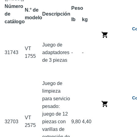
Número
Peso
N.° de
de
Descripción
modelo
lb
kg
catálogo
Co
Juego de
VT
31743
adaptadores
-
-
1755
de 3 piezas
Juego de
limpieza
Co
para servicio
pesado:
juego de 12
VT
32703
piezas con
9,80
4,40
2575
varillas de
extensión de