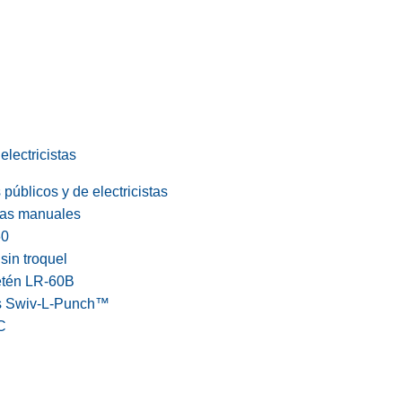
electricistas
públicos y de electricistas
cas manuales
60
in troquel
etén LR-60B
s Swiv-L-Punch™
C