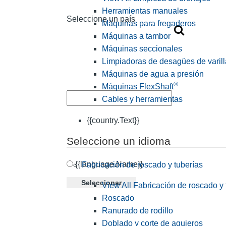
Herramientas manuales
Seleccione un país
Máquinas para fregaderos
Máquinas a tambor
Máquinas seccionales
Limpiadoras de desagües de varill
Máquinas de agua a presión
®
Máquinas FlexShaft
Cables y herramientas
{{country.Text}}
Seleccione un idioma
{{language.Name}}
Fabricación de roscado y tuberías
Seleccionar
View All Fabricación de roscado y 
Roscado
Ranurado de rodillo
Doblado y corte de agujeros