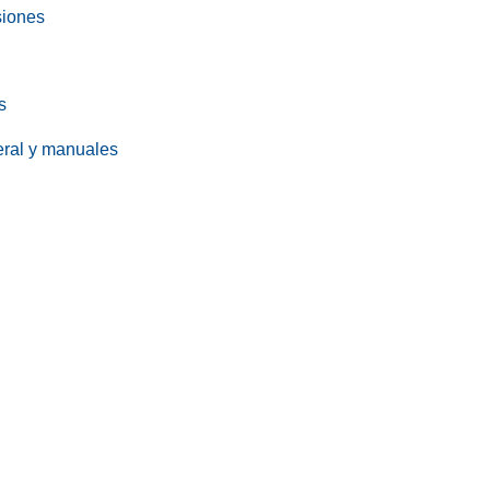
siones
s
eral y manuales