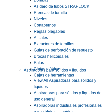
Bombas
Asidero de tubos STRAPLOCK
Prensas de tornillo
Niveles
Cortapernos
Reglas plegables
Alicates
Extractores de tornillos
Guías de perforación de repuesto
Brocas helicoidales
Palas
Cintas métricas
Aspiradoras para sólidos y líquidos
Cajas de herramientas
View All Aspiradoras para sólidos y
líquidos
Aspiradoras para sólidos y líquidos de
uso general
Aspiradoras industriales profesionales
para sólidos y líquidos