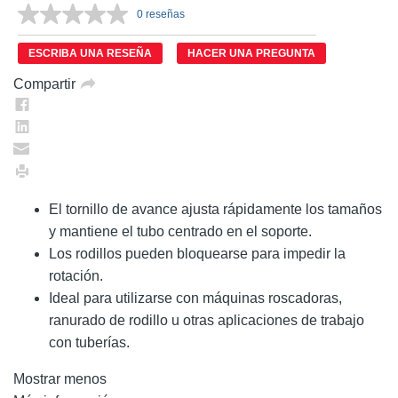
0 reseñas
Sin
puntuación.
Enlace
ESCRIBA UNA RESEÑA
HACER UNA PREGUNTA
en
la
Compartir
misma
página.
El tornillo de avance ajusta rápidamente los tamaños
y mantiene el tubo centrado en el soporte.
Los rodillos pueden bloquearse para impedir la
rotación.
Ideal para utilizarse con máquinas roscadoras,
ranurado de rodillo u otras aplicaciones de trabajo
con tuberías.
Mostrar menos