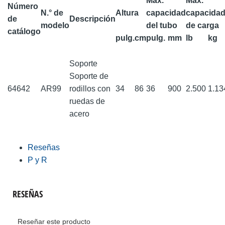
Máx.
Máx.
Número
N.° de
Altura
capacidad
capacida
de
Descripción
modelo
del tubo
de carga
catálogo
pulg.
cm
pulg.
mm
lb
kg
Soporte
Soporte de
64642
AR99
rodillos con
34
86
36
900
2.500
1.1
ruedas de
acero
Reseñas
P y R