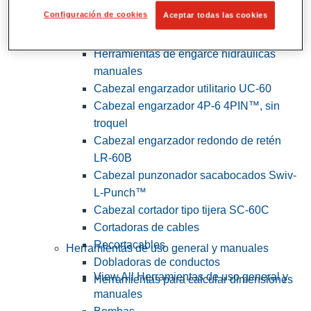
Configuración de cookies
Aceptar todas las cookies
View All Herramientas de servicios
públicos y de electricistas
Herramientas de engarce hidráulicas
manuales
Cabezal engarzador utilitario UC-60
Cabezal engarzador 4P-6 4PIN™, sin
troquel
Cabezal engarzador redondo de retén
LR-60B
Cabezal punzonador sacabocados Swiv-
L-Punch™
Cabezal cortador tipo tijera SC-60C
Cortadoras de cables
Recortacables
Herramientas de uso general y manuales
Dobladoras de conductos
View All Herramientas de uso general y
Herramientas para calcular dimensiones
manuales