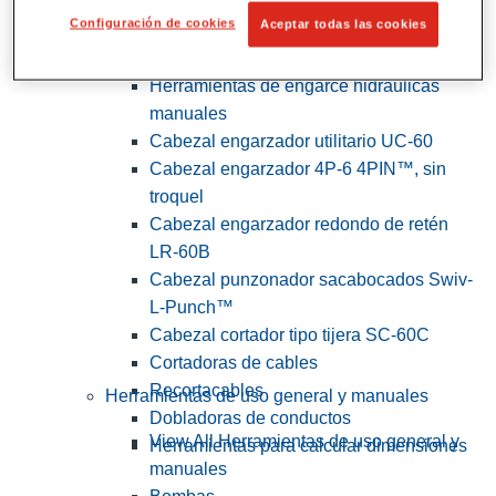
Configuración de cookies
Aceptar todas las cookies
View All Herramientas de servicios
públicos y de electricistas
Herramientas de engarce hidráulicas
manuales
Cabezal engarzador utilitario UC-60
Cabezal engarzador 4P-6 4PIN™, sin
troquel
Cabezal engarzador redondo de retén
LR-60B
Cabezal punzonador sacabocados Swiv-
L-Punch™
Cabezal cortador tipo tijera SC-60C
Cortadoras de cables
Recortacables
Herramientas de uso general y manuales
Dobladoras de conductos
View All Herramientas de uso general y
Herramientas para calcular dimensiones
manuales