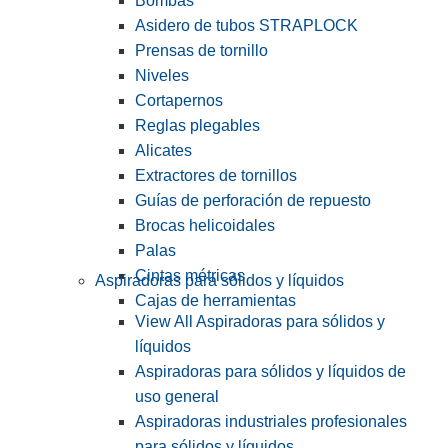
Bombas
Asidero de tubos STRAPLOCK
Prensas de tornillo
Niveles
Cortapernos
Reglas plegables
Alicates
Extractores de tornillos
Guías de perforación de repuesto
Brocas helicoidales
Palas
Cintas métricas
Aspiradoras para sólidos y líquidos
Cajas de herramientas
View All Aspiradoras para sólidos y
líquidos
Aspiradoras para sólidos y líquidos de
uso general
Aspiradoras industriales profesionales
para sólidos y líquidos