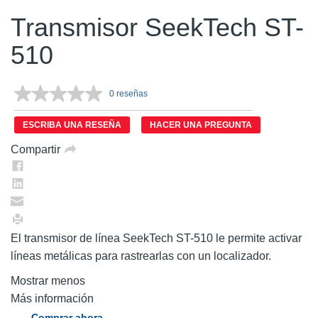
Transmisor SeekTech ST-
510
0 reseñas
Sin
puntuación.
Enlace
ESCRIBA UNA RESEÑA
HACER UNA PREGUNTA
en
la
Compartir
misma
página.
El transmisor de línea SeekTech ST-510 le permite activar
líneas metálicas para rastrearlas con un localizador.
Mostrar menos
Más información
Comprar ahora