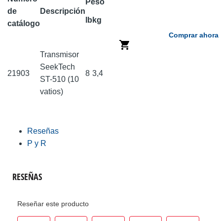
Peso
de
Descripción
lb
kg
catálogo
Comprar ahora
Transmisor
SeekTech
21903
8
3,4
ST-510 (10
vatios)
Reseñas
P y R