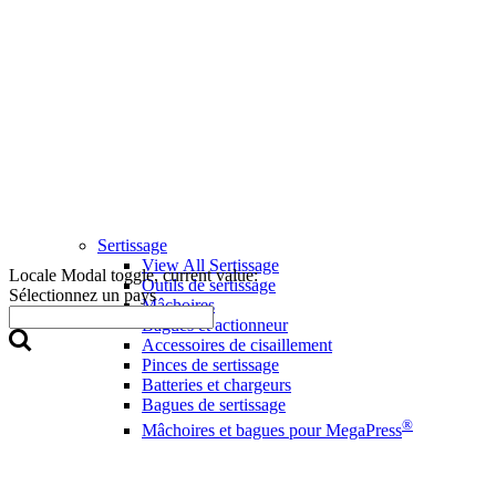
Sertissage
View All Sertissage
Locale Modal toggle, current value:
Outils de sertissage
Sélectionnez un pays
Mâchoires
Bagues et actionneur
Accessoires de cisaillement
Pinces de sertissage
Batteries et chargeurs
Bagues de sertissage
®
Mâchoires et bagues pour MegaPress