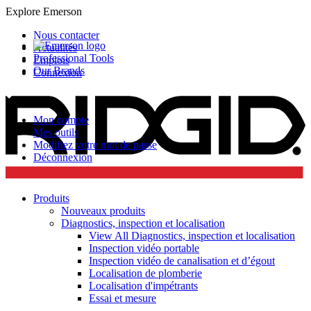
Explore Emerson
Nous contacter
Actualités
Professional Tools
Emplois
Our Brands
Connexion
Mon compte
Mes outils
Modifiez votre mot de passe
Déconnexion
Produits
Nouveaux produits
Diagnostics, inspection et localisation
View All Diagnostics, inspection et localisation
Inspection vidéo portable
Inspection vidéo de canalisation et d’égout
Localisation de plomberie
Localisation d'impétrants
Essai et mesure