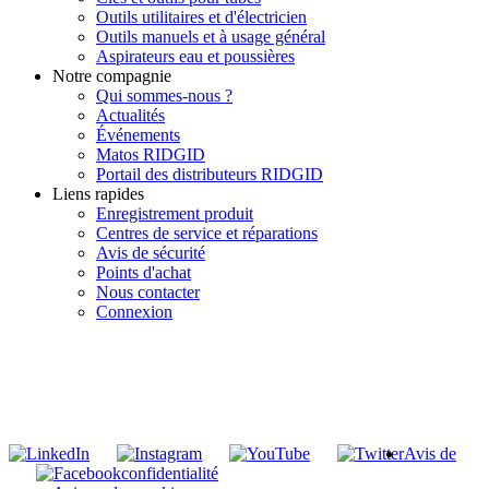
Outils utilitaires et d'électricien
Outils manuels et à usage général
Aspirateurs eau et poussières
Notre compagnie
Qui sommes-nous ?
Actualités
Événements
Matos RIDGID
Portail des distributeurs RIDGID
Liens rapides
Enregistrement produit
Centres de service et réparations
Avis de sécurité
Points d'achat
Nous contacter
Connexion
INSCRIVEZ-VOUS À LA LISTE DE DIFFUSION DE RIDGID
S'inscrire à notre liste de diffusion
Avis de
confidentialité