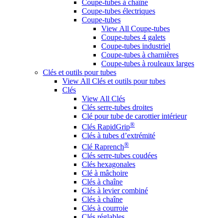
Coupe-tubes à chaîne
Coupe-tubes électriques
Coupe-tubes
View All Coupe-tubes
Coupe-tubes 4 galets
Coupe-tubes industriel
Coupe-tubes à charnières
Coupe-tubes à rouleaux larges
Clés et outils pour tubes
View All Clés et outils pour tubes
Clés
View All Clés
Clés serre-tubes droites
Clé pour tube de carottier intérieur
®
Clés RapidGrip
Clés à tubes d’extrémité
®
Clé Raprench
Clés serre-tubes coudées
Clés hexagonales
Clé à mâchoire
Clés à chaîne
Clés à levier combiné
Clés à chaîne
Clés à courroie
Clés réglables