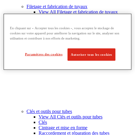
Filetage et fabrication de tuyaux
View All Filetage et fabrication de tuyaux
Chanfreinage de tuyau
Filetage
Équipement de rainurage
En cliquant sur « Accepter tous les cookies », vous acceptez le stockage de
Cintrage et perçage
cookies sur votre appareil pour améliorer la navigation sur le site, analyser son
utilisation et contribuer à nos efforts de marketing.
Étaux à tubes et supports
Découpe et fabrication de tubes
Paramètres des cookies
Autoriser tous les cookies
Clés et outils pour tubes
View All Clés et outils pour tubes
Clés
Cintrage et mise en forme
Raccordement et réparation des tubes