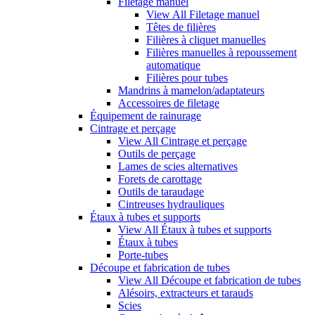
Filetage manuel
View All Filetage manuel
Têtes de filières
Filières à cliquet manuelles
Filières manuelles à repoussement
automatique
Filières pour tubes
Mandrins à mamelon/adaptateurs
Accessoires de filetage
Équipement de rainurage
Cintrage et perçage
View All Cintrage et perçage
Outils de perçage
Lames de scies alternatives
Forets de carottage
Outils de taraudage
Cintreuses hydrauliques
Étaux à tubes et supports
View All Étaux à tubes et supports
Étaux à tubes
Porte-tubes
Découpe et fabrication de tubes
View All Découpe et fabrication de tubes
Alésoirs, extracteurs et tarauds
Scies