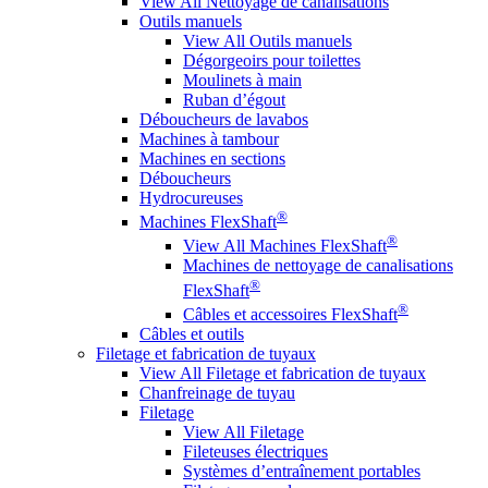
View All Nettoyage de canalisations
Outils manuels
View All Outils manuels
Dégorgeoirs pour toilettes
Moulinets à main
Ruban d’égout
Déboucheurs de lavabos
Machines à tambour
Machines en sections
Déboucheurs
Hydrocureuses
®
Machines FlexShaft
®
View All Machines FlexShaft
Machines de nettoyage de canalisations
®
FlexShaft
®
Câbles et accessoires FlexShaft
Câbles et outils
Filetage et fabrication de tuyaux
View All Filetage et fabrication de tuyaux
Chanfreinage de tuyau
Filetage
View All Filetage
Fileteuses électriques
Systèmes d’entraînement portables