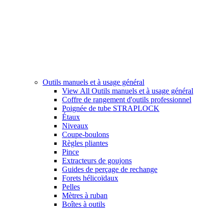
Outils manuels et à usage général
View All Outils manuels et à usage général
Coffre de rangement d'outils professionnel
Poignée de tube STRAPLOCK
Étaux
Niveaux
Coupe-boulons
Règles pliantes
Pince
Extracteurs de goujons
Guides de perçage de rechange
Forets hélicoïdaux
Pelles
Mètres à ruban
Boîtes à outils