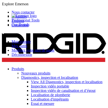
Explore Emerson
Nous contacter
Actualités
Professional Tools
Emplois
Our Brands
Connexion
Mon compte
Mes outils
Modifiez votre mot de passe
Déconnexion
Produits
Nouveaux produits
Diagnostics, inspection et localisation
View All Diagnostics, inspection et localisation
Inspection vidéo portable
Inspection vidéo de canalisation et d’égout
Localisation de plomberie
Localisation d'impétrants
Essai et mesure