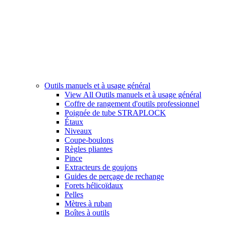
Outils manuels et à usage général
View All Outils manuels et à usage général
Coffre de rangement d'outils professionnel
Poignée de tube STRAPLOCK
Étaux
Niveaux
Coupe-boulons
Règles pliantes
Pince
Extracteurs de goujons
Guides de perçage de rechange
Forets hélicoïdaux
Pelles
Mètres à ruban
Boîtes à outils