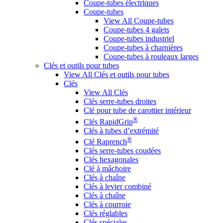
Coupe-tubes électriques
Coupe-tubes
View All Coupe-tubes
Coupe-tubes 4 galets
Coupe-tubes industriel
Coupe-tubes à charnières
Coupe-tubes à rouleaux larges
Clés et outils pour tubes
View All Clés et outils pour tubes
Clés
View All Clés
Clés serre-tubes droites
Clé pour tube de carottier intérieur
®
Clés RapidGrip
Clés à tubes d’extrémité
®
Clé Raprench
Clés serre-tubes coudées
Clés hexagonales
Clé à mâchoire
Clés à chaîne
Clés à levier combiné
Clés à chaîne
Clés à courroie
Clés réglables
Clés spéciales