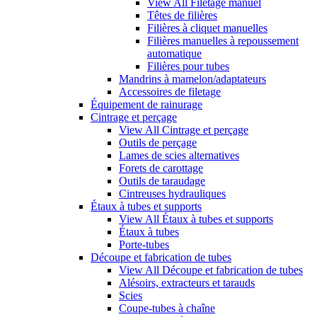
View All Filetage manuel
Têtes de filières
Filières à cliquet manuelles
Filières manuelles à repoussement
automatique
Filières pour tubes
Mandrins à mamelon/adaptateurs
Accessoires de filetage
Équipement de rainurage
Cintrage et perçage
View All Cintrage et perçage
Outils de perçage
Lames de scies alternatives
Forets de carottage
Outils de taraudage
Cintreuses hydrauliques
Étaux à tubes et supports
View All Étaux à tubes et supports
Étaux à tubes
Porte-tubes
Découpe et fabrication de tubes
View All Découpe et fabrication de tubes
Alésoirs, extracteurs et tarauds
Scies
Coupe-tubes à chaîne