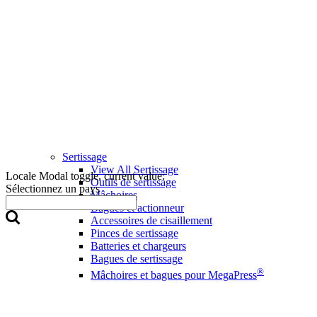
Sertissage
View All Sertissage
Locale Modal toggle, current value:
Outils de sertissage
Sélectionnez un pays
Mâchoires
Bagues et actionneur
Accessoires de cisaillement
Pinces de sertissage
Batteries et chargeurs
Bagues de sertissage
®
Mâchoires et bagues pour MegaPress