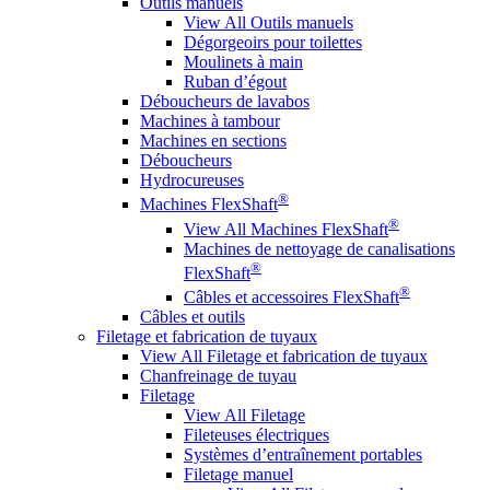
Outils manuels
View All Outils manuels
Dégorgeoirs pour toilettes
Moulinets à main
Ruban d’égout
Déboucheurs de lavabos
Machines à tambour
Machines en sections
Déboucheurs
Hydrocureuses
®
Machines FlexShaft
®
View All Machines FlexShaft
Machines de nettoyage de canalisations
®
FlexShaft
®
Câbles et accessoires FlexShaft
Câbles et outils
Filetage et fabrication de tuyaux
View All Filetage et fabrication de tuyaux
Chanfreinage de tuyau
Filetage
View All Filetage
Fileteuses électriques
Systèmes d’entraînement portables
Filetage manuel