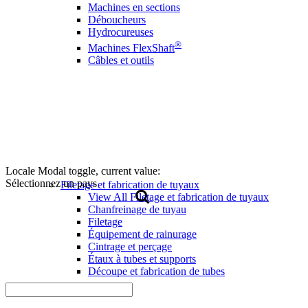
Machines en sections
Déboucheurs
Hydrocureuses
®
Machines FlexShaft
Câbles et outils
Locale Modal toggle, current value:
Sélectionnez un pays
Filetage et fabrication de tuyaux
View All Filetage et fabrication de tuyaux
Chanfreinage de tuyau
Filetage
Équipement de rainurage
Cintrage et perçage
Étaux à tubes et supports
Découpe et fabrication de tubes