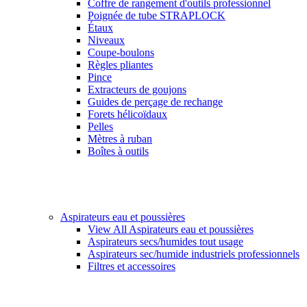
Coffre de rangement d'outils professionnel
Poignée de tube STRAPLOCK
Étaux
Niveaux
Coupe-boulons
Règles pliantes
Pince
Extracteurs de goujons
Guides de perçage de rechange
Forets hélicoïdaux
Pelles
Mètres à ruban
Boîtes à outils
Aspirateurs eau et poussières
View All Aspirateurs eau et poussières
Aspirateurs secs/humides tout usage
Aspirateurs sec/humide industriels professionnels
Filtres et accessoires