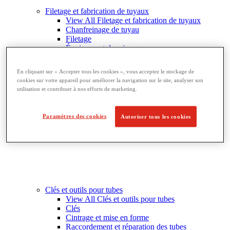
Filetage et fabrication de tuyaux
View All Filetage et fabrication de tuyaux
Chanfreinage de tuyau
Filetage
Équipement de rainurage
Cintrage et perçage
Étaux à tubes et supports
En cliquant sur « Accepter tous les cookies », vous acceptez le stockage de
Découpe et fabrication de tubes
cookies sur votre appareil pour améliorer la navigation sur le site, analyser son
utilisation et contribuer à nos efforts de marketing.
Paramètres des cookies
Autoriser tous les cookies
Clés et outils pour tubes
View All Clés et outils pour tubes
Clés
Cintrage et mise en forme
Raccordement et réparation des tubes