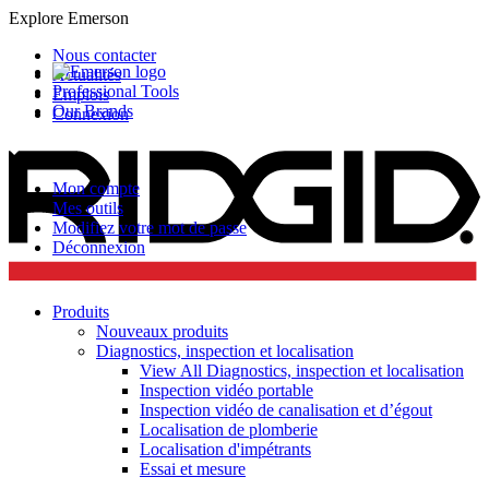
Explore Emerson
Nous contacter
Actualités
Professional Tools
Emplois
Our Brands
Connexion
Mon compte
Mes outils
Modifiez votre mot de passe
Déconnexion
Produits
Nouveaux produits
Diagnostics, inspection et localisation
View All Diagnostics, inspection et localisation
Inspection vidéo portable
Inspection vidéo de canalisation et d’égout
Localisation de plomberie
Localisation d'impétrants
Essai et mesure