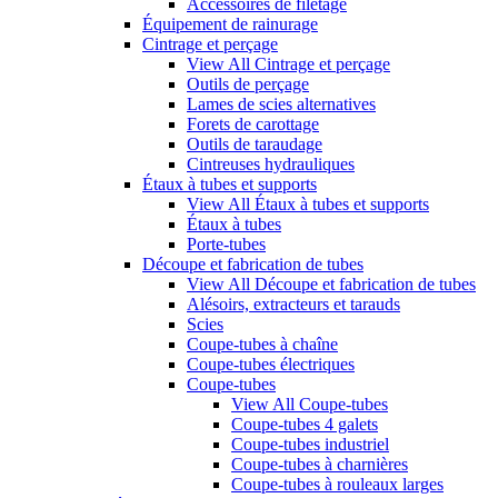
Accessoires de filetage
Équipement de rainurage
Cintrage et perçage
View All Cintrage et perçage
Outils de perçage
Lames de scies alternatives
Forets de carottage
Outils de taraudage
Cintreuses hydrauliques
Étaux à tubes et supports
View All Étaux à tubes et supports
Étaux à tubes
Porte-tubes
Découpe et fabrication de tubes
View All Découpe et fabrication de tubes
Alésoirs, extracteurs et tarauds
Scies
Coupe-tubes à chaîne
Coupe-tubes électriques
Coupe-tubes
View All Coupe-tubes
Coupe-tubes 4 galets
Coupe-tubes industriel
Coupe-tubes à charnières
Coupe-tubes à rouleaux larges