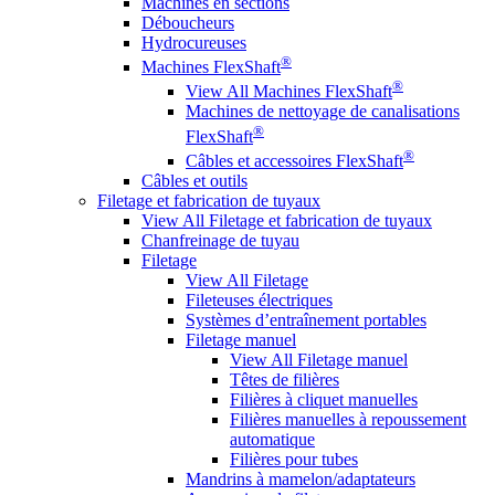
Machines en sections
Déboucheurs
Hydrocureuses
®
Machines FlexShaft
®
View All Machines FlexShaft
Machines de nettoyage de canalisations
®
FlexShaft
®
Câbles et accessoires FlexShaft
Câbles et outils
Filetage et fabrication de tuyaux
View All Filetage et fabrication de tuyaux
Chanfreinage de tuyau
Filetage
View All Filetage
Fileteuses électriques
Systèmes d’entraînement portables
Filetage manuel
View All Filetage manuel
Têtes de filières
Filières à cliquet manuelles
Filières manuelles à repoussement
automatique
Filières pour tubes
Mandrins à mamelon/adaptateurs