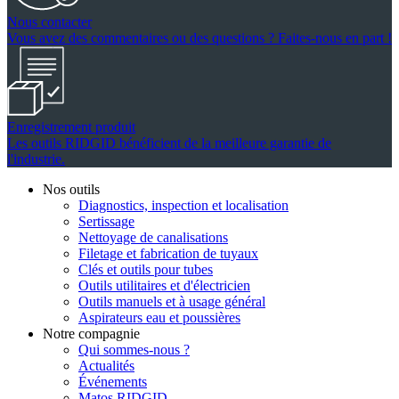
Nous contacter
Vous avez des commentaires ou des questions ? Faites-nous en part !
Enregistrement produit
Les outils RIDGID bénéficient de la meilleure garantie de
l'industrie.
Nos outils
Diagnostics, inspection et localisation
Sertissage
Nettoyage de canalisations
Filetage et fabrication de tuyaux
Clés et outils pour tubes
Outils utilitaires et d'électricien
Outils manuels et à usage général
Aspirateurs eau et poussières
Notre compagnie
Qui sommes-nous ?
Actualités
Événements
Matos RIDGID