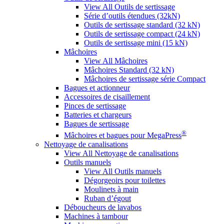
View All Outils de sertissage
Série d’outils étendues (32kN)
Outils de sertissage standard (32 kN)
Outils de sertissage compact (24 kN)
Outils de sertissage mini (15 kN)
Mâchoires
View All Mâchoires
Mâchoires Standard (32 kN)
Mâchoires de sertissage série Compact
Bagues et actionneur
Accessoires de cisaillement
Pinces de sertissage
Batteries et chargeurs
Bagues de sertissage
®
Mâchoires et bagues pour MegaPress
Nettoyage de canalisations
View All Nettoyage de canalisations
Outils manuels
View All Outils manuels
Dégorgeoirs pour toilettes
Moulinets à main
Ruban d’égout
Déboucheurs de lavabos
Machines à tambour