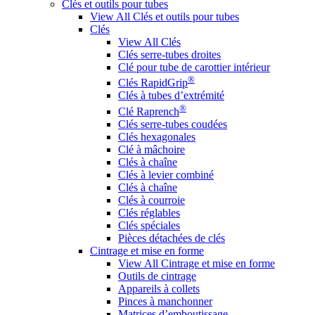
Clés et outils pour tubes
View All Clés et outils pour tubes
Clés
View All Clés
Clés serre-tubes droites
Clé pour tube de carottier intérieur
®
Clés RapidGrip
Clés à tubes d’extrémité
®
Clé Raprench
Clés serre-tubes coudées
Clés hexagonales
Clé à mâchoire
Clés à chaîne
Clés à levier combiné
Clés à chaîne
Clés à courroie
Clés réglables
Clés spéciales
Pièces détachées de clés
Cintrage et mise en forme
View All Cintrage et mise en forme
Outils de cintrage
Appareils à collets
Pinces à manchonner
Matrices d’emboutissage