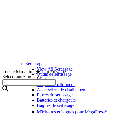
Sertissage
View All Sertissage
Locale Modal toggle, current value:
Outils de sertissage
Sélectionnez un pays
Mâchoires
Bagues et actionneur
Accessoires de cisaillement
Pinces de sertissage
Batteries et chargeurs
Bagues de sertissage
®
Mâchoires et bagues pour MegaPress