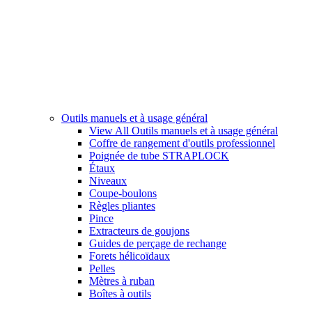
Outils manuels et à usage général
View All Outils manuels et à usage général
Coffre de rangement d'outils professionnel
Poignée de tube STRAPLOCK
Étaux
Niveaux
Coupe-boulons
Règles pliantes
Pince
Extracteurs de goujons
Guides de perçage de rechange
Forets hélicoïdaux
Pelles
Mètres à ruban
Boîtes à outils