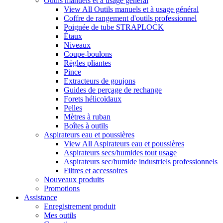
Outils manuels et à usage général
View All Outils manuels et à usage général
Coffre de rangement d'outils professionnel
Poignée de tube STRAPLOCK
Étaux
Niveaux
Coupe-boulons
Règles pliantes
Pince
Extracteurs de goujons
Guides de perçage de rechange
Forets hélicoïdaux
Pelles
Mètres à ruban
Boîtes à outils
Aspirateurs eau et poussières
View All Aspirateurs eau et poussières
Aspirateurs secs/humides tout usage
Aspirateurs sec/humide industriels professionnels
Filtres et accessoires
Nouveaux produits
Promotions
Assistance
Enregistrement produit
Mes outils