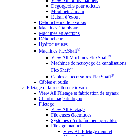
View All Outils manuels
Dégorgeoirs pour toilettes
Moulinets à main
Ruban d’égout
Déboucheurs de lavabos
Machines à tambour
Machines en sections
Déboucheurs
Hydrocureuses
®
Machines FlexShaft
®
View All Machines FlexShaft
Machines de nettoyage de canalisations
®
FlexShaft
®
Câbles et accessoires FlexShaft
Câbles et outils
Filetage et fabrication de tuyaux
View All Filetage et fabrication de tuyaux
Chanfreinage de tuyau
Filetage
View All Filetage
Fileteuses électriques
Systèmes d’entraînement portables
Filetage manuel
View All Filetage manuel