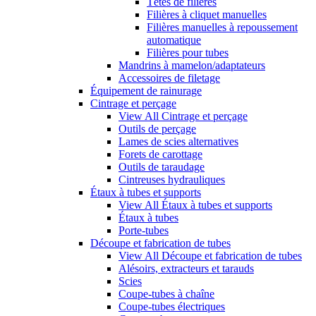
Têtes de filières
Filières à cliquet manuelles
Filières manuelles à repoussement
automatique
Filières pour tubes
Mandrins à mamelon/adaptateurs
Accessoires de filetage
Équipement de rainurage
Cintrage et perçage
View All Cintrage et perçage
Outils de perçage
Lames de scies alternatives
Forets de carottage
Outils de taraudage
Cintreuses hydrauliques
Étaux à tubes et supports
View All Étaux à tubes et supports
Étaux à tubes
Porte-tubes
Découpe et fabrication de tubes
View All Découpe et fabrication de tubes
Alésoirs, extracteurs et tarauds
Scies
Coupe-tubes à chaîne
Coupe-tubes électriques