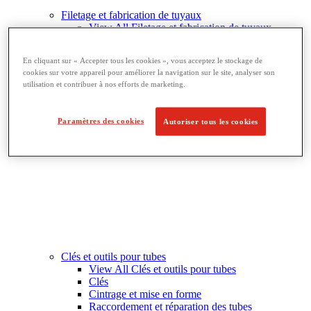
Filetage et fabrication de tuyaux
View All Filetage et fabrication de tuyaux
Chanfreinage de tuyau
Filetage
En cliquant sur « Accepter tous les cookies », vous acceptez le stockage de
Équipement de rainurage
cookies sur votre appareil pour améliorer la navigation sur le site, analyser son
Cintrage et perçage
utilisation et contribuer à nos efforts de marketing.
Étaux à tubes et supports
Découpe et fabrication de tubes
Paramètres des cookies
Autoriser tous les cookies
Clés et outils pour tubes
View All Clés et outils pour tubes
Clés
Cintrage et mise en forme
Raccordement et réparation des tubes