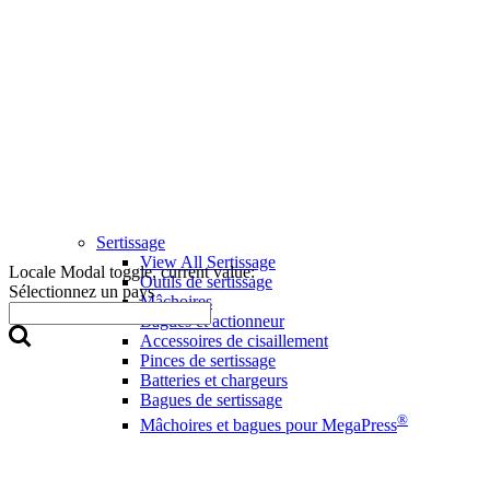
Sertissage
View All Sertissage
Locale Modal toggle, current value:
Outils de sertissage
Sélectionnez un pays
Mâchoires
Bagues et actionneur
Accessoires de cisaillement
Pinces de sertissage
Batteries et chargeurs
Bagues de sertissage
®
Mâchoires et bagues pour MegaPress