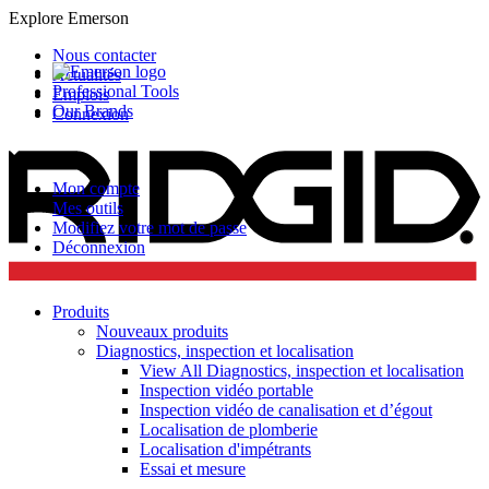
Explore Emerson
Nous contacter
Actualités
Professional Tools
Emplois
Our Brands
Connexion
Mon compte
Mes outils
Modifiez votre mot de passe
Déconnexion
Produits
Nouveaux produits
Diagnostics, inspection et localisation
View All Diagnostics, inspection et localisation
Inspection vidéo portable
Inspection vidéo de canalisation et d’égout
Localisation de plomberie
Localisation d'impétrants
Essai et mesure