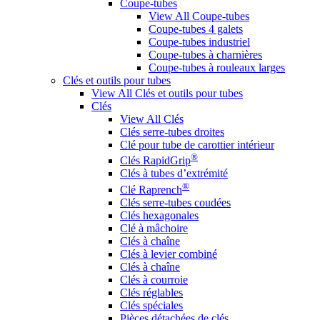
Coupe-tubes
View All Coupe-tubes
Coupe-tubes 4 galets
Coupe-tubes industriel
Coupe-tubes à charnières
Coupe-tubes à rouleaux larges
Clés et outils pour tubes
View All Clés et outils pour tubes
Clés
View All Clés
Clés serre-tubes droites
Clé pour tube de carottier intérieur
®
Clés RapidGrip
Clés à tubes d’extrémité
®
Clé Raprench
Clés serre-tubes coudées
Clés hexagonales
Clé à mâchoire
Clés à chaîne
Clés à levier combiné
Clés à chaîne
Clés à courroie
Clés réglables
Clés spéciales
Pièces détachées de clés