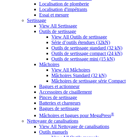
Localisation de plomberie
Localisation d'impétrants
Essai et mesure
Sertissage
View All Sertissage
Outils de sertissage
View All Outils de sertissage
Série d’outils étendues (32kN)
Outils de sertissage standard (32 kN)
Outils de sertissage compact (24 kN)
Outils de sertissage mini (15 kN)
Mâchoires
View All Mâchoires
Mâchoires Standard (32 kN)
Mâchoires de sertissage série Compact
Bagues et actionneur
Accessoires de cisaillement
Pinces de sertissage
Batteries et chargeurs
Bagues de sertissage
®
Mâchoires et bagues pour MegaPress
Nettoyage de canalisations
View All Nettoyage de canalisations
Outils manuels