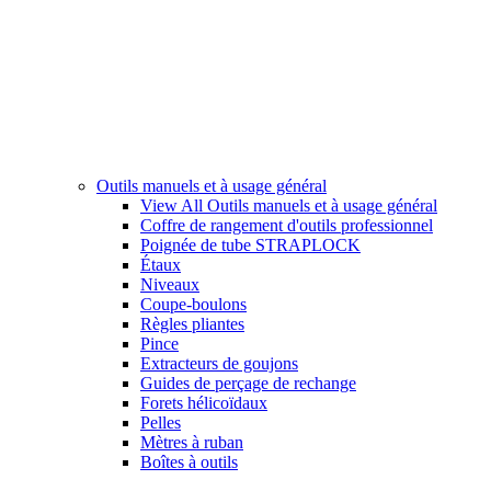
Outils manuels et à usage général
View All Outils manuels et à usage général
Coffre de rangement d'outils professionnel
Poignée de tube STRAPLOCK
Étaux
Niveaux
Coupe-boulons
Règles pliantes
Pince
Extracteurs de goujons
Guides de perçage de rechange
Forets hélicoïdaux
Pelles
Mètres à ruban
Boîtes à outils