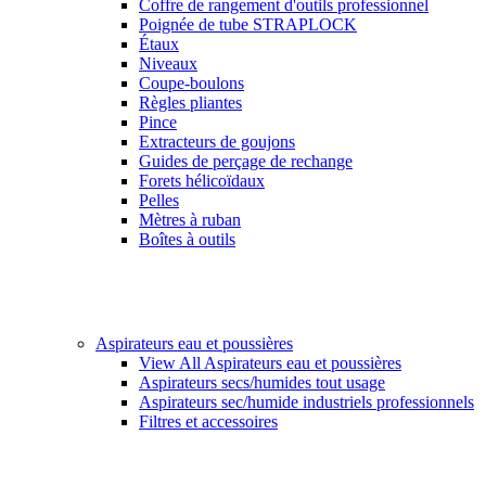
Coffre de rangement d'outils professionnel
Poignée de tube STRAPLOCK
Étaux
Niveaux
Coupe-boulons
Règles pliantes
Pince
Extracteurs de goujons
Guides de perçage de rechange
Forets hélicoïdaux
Pelles
Mètres à ruban
Boîtes à outils
Aspirateurs eau et poussières
View All Aspirateurs eau et poussières
Aspirateurs secs/humides tout usage
Aspirateurs sec/humide industriels professionnels
Filtres et accessoires