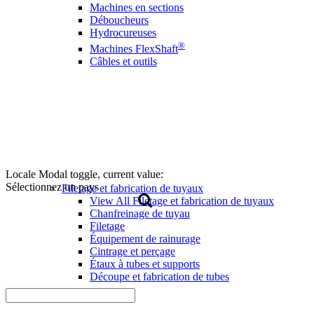
Machines en sections
Déboucheurs
Hydrocureuses
®
Machines FlexShaft
Câbles et outils
Locale Modal toggle, current value:
Sélectionnez un pays
Filetage et fabrication de tuyaux
View All Filetage et fabrication de tuyaux
Chanfreinage de tuyau
Filetage
Équipement de rainurage
Cintrage et perçage
Étaux à tubes et supports
Découpe et fabrication de tubes