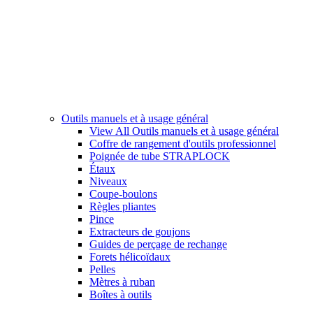
Outils manuels et à usage général
View All Outils manuels et à usage général
Coffre de rangement d'outils professionnel
Poignée de tube STRAPLOCK
Étaux
Niveaux
Coupe-boulons
Règles pliantes
Pince
Extracteurs de goujons
Guides de perçage de rechange
Forets hélicoïdaux
Pelles
Mètres à ruban
Boîtes à outils