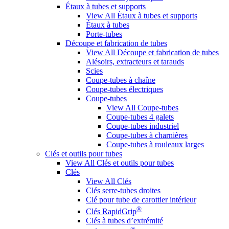
Étaux à tubes et supports
View All Étaux à tubes et supports
Étaux à tubes
Porte-tubes
Découpe et fabrication de tubes
View All Découpe et fabrication de tubes
Alésoirs, extracteurs et tarauds
Scies
Coupe-tubes à chaîne
Coupe-tubes électriques
Coupe-tubes
View All Coupe-tubes
Coupe-tubes 4 galets
Coupe-tubes industriel
Coupe-tubes à charnières
Coupe-tubes à rouleaux larges
Clés et outils pour tubes
View All Clés et outils pour tubes
Clés
View All Clés
Clés serre-tubes droites
Clé pour tube de carottier intérieur
®
Clés RapidGrip
Clés à tubes d’extrémité