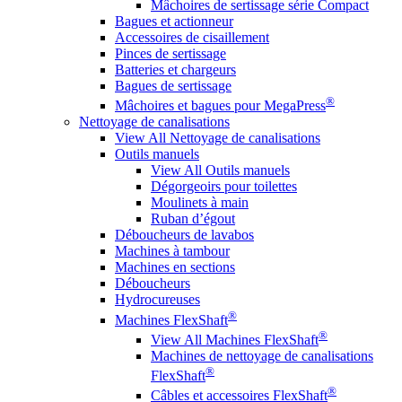
Mâchoires de sertissage série Compact
Bagues et actionneur
Accessoires de cisaillement
Pinces de sertissage
Batteries et chargeurs
Bagues de sertissage
®
Mâchoires et bagues pour MegaPress
Nettoyage de canalisations
View All Nettoyage de canalisations
Outils manuels
View All Outils manuels
Dégorgeoirs pour toilettes
Moulinets à main
Ruban d’égout
Déboucheurs de lavabos
Machines à tambour
Machines en sections
Déboucheurs
Hydrocureuses
®
Machines FlexShaft
®
View All Machines FlexShaft
Machines de nettoyage de canalisations
®
FlexShaft
®
Câbles et accessoires FlexShaft