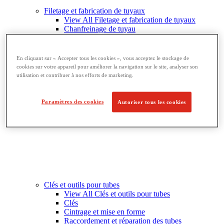
Filetage et fabrication de tuyaux
View All Filetage et fabrication de tuyaux
Chanfreinage de tuyau
Filetage
Équipement de rainurage
Cintrage et perçage
En cliquant sur « Accepter tous les cookies », vous acceptez le stockage de
Étaux à tubes et supports
cookies sur votre appareil pour améliorer la navigation sur le site, analyser son
Découpe et fabrication de tubes
utilisation et contribuer à nos efforts de marketing.
Paramètres des cookies
Autoriser tous les cookies
Clés et outils pour tubes
View All Clés et outils pour tubes
Clés
Cintrage et mise en forme
Raccordement et réparation des tubes