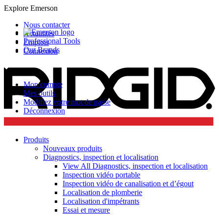
Explore Emerson
Nous contacter
Actualités
Professional Tools
Emplois
Our Brands
Connexion
Mon compte
Mes outils
Modifiez votre mot de passe
Déconnexion
Produits
Nouveaux produits
Diagnostics, inspection et localisation
View All Diagnostics, inspection et localisation
Inspection vidéo portable
Inspection vidéo de canalisation et d’égout
Localisation de plomberie
Localisation d'impétrants
Essai et mesure