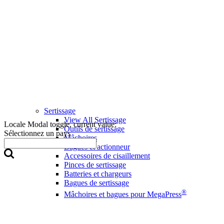
Sertissage
View All Sertissage
Locale Modal toggle, current value:
Outils de sertissage
Sélectionnez un pays
Mâchoires
Bagues et actionneur
Accessoires de cisaillement
Pinces de sertissage
Batteries et chargeurs
Bagues de sertissage
®
Mâchoires et bagues pour MegaPress