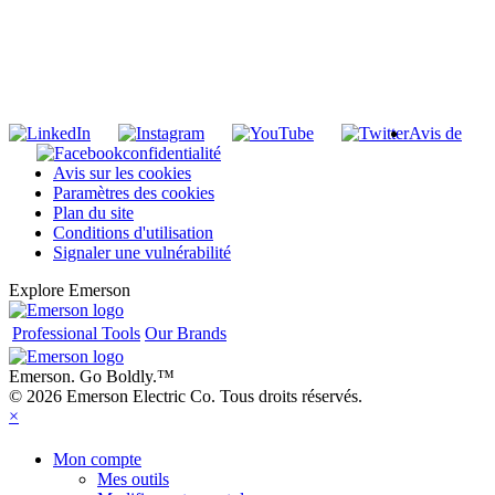
INSCRIVEZ-VOUS À LA LISTE DE DIFFUSION DE RIDGID
S'inscrire à notre liste de diffusion
Avis de
confidentialité
Avis sur les cookies
Paramètres des cookies
Plan du site
Conditions d'utilisation
Signaler une vulnérabilité
Explore Emerson
Professional Tools
Our Brands
Emerson. Go Boldly.
™
© 2026 Emerson Electric Co. Tous droits réservés.
×
Mon compte
Mes outils