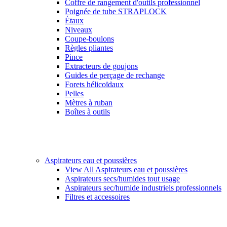
Coffre de rangement d'outils professionnel
Poignée de tube STRAPLOCK
Étaux
Niveaux
Coupe-boulons
Règles pliantes
Pince
Extracteurs de goujons
Guides de perçage de rechange
Forets hélicoïdaux
Pelles
Mètres à ruban
Boîtes à outils
Aspirateurs eau et poussières
View All Aspirateurs eau et poussières
Aspirateurs secs/humides tout usage
Aspirateurs sec/humide industriels professionnels
Filtres et accessoires