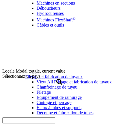
Machines en sections
Déboucheurs
Hydrocureuses
®
Machines FlexShaft
Câbles et outils
Locale Modal toggle, current value:
Sélectionnez un pays
Filetage et fabrication de tuyaux
View All Filetage et fabrication de tuyaux
Chanfreinage de tuyau
Filetage
Équipement de rainurage
Cintrage et perçage
Étaux à tubes et supports
Découpe et fabrication de tubes