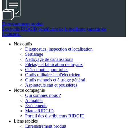
Enregistrement produit
Les outils RIDGID bénéficient de la meilleure garantie de
l'industrie.
Nos outils
Diagnostics, inspection et localisation
Sertissage
Nettoyage de canalisations
Filetage et fabrication de tuyaux
Clés et outils pour tubes
Outils utilitaires et d'électricien
Outils manuels et à usage général
Aspirateurs eau et poussières
Notre compagnie
Qui sommes-nous ?
Actualités
Événements
Matos RIDGID
Portail des distributeurs RIDGID
Liens rapides
Enregistrement produit