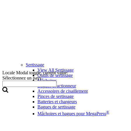
Sertissage
View All Sertissage
Locale Modal toggle, current value:
Outils de sertissage
Sélectionnez un pays
Mâchoires
Bagues et actionneur
Accessoires de cisaillement
Pinces de sertissage
Batteries et chargeurs
Bagues de sertissage
®
Mâchoires et bagues pour MegaPress