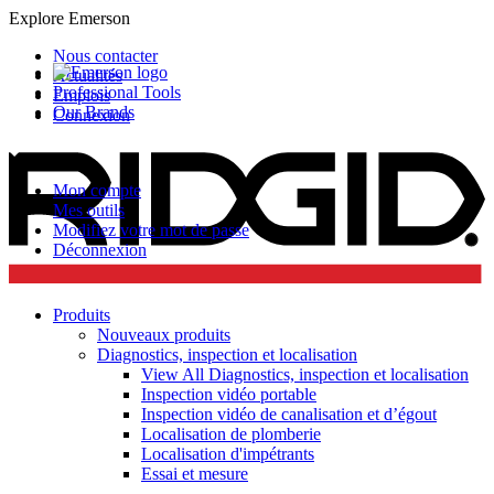
Explore Emerson
Nous contacter
Actualités
Professional Tools
Emplois
Our Brands
Connexion
Mon compte
Mes outils
Modifiez votre mot de passe
Déconnexion
Produits
Nouveaux produits
Diagnostics, inspection et localisation
View All Diagnostics, inspection et localisation
Inspection vidéo portable
Inspection vidéo de canalisation et d’égout
Localisation de plomberie
Localisation d'impétrants
Essai et mesure