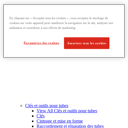
Filetage et fabrication de tuyaux
View All Filetage et fabrication de tuyaux
Chanfreinage de tuyau
En cliquant sur « Accepter tous les cookies », vous acceptez le stockage de
Filetage
cookies sur votre appareil pour améliorer la navigation sur le site, analyser son
Équipement de rainurage
utilisation et contribuer à nos efforts de marketing.
Cintrage et perçage
Étaux à tubes et supports
Découpe et fabrication de tubes
Paramètres des cookies
Autoriser tous les cookies
Clés et outils pour tubes
View All Clés et outils pour tubes
Clés
Cintrage et mise en forme
Raccordement et réparation des tubes