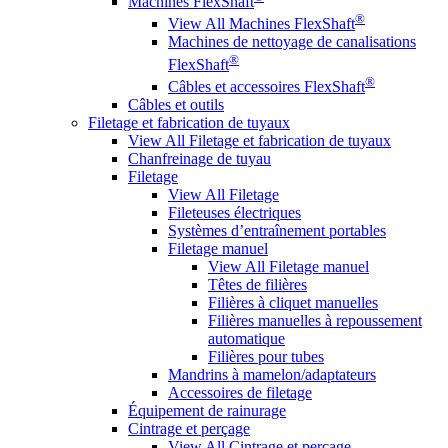
Machines FlexShaft
®
View All Machines FlexShaft
Machines de nettoyage de canalisations
®
FlexShaft
®
Câbles et accessoires FlexShaft
Câbles et outils
Filetage et fabrication de tuyaux
View All Filetage et fabrication de tuyaux
Chanfreinage de tuyau
Filetage
View All Filetage
Fileteuses électriques
Systèmes d’entraînement portables
Filetage manuel
View All Filetage manuel
Têtes de filières
Filières à cliquet manuelles
Filières manuelles à repoussement
automatique
Filières pour tubes
Mandrins à mamelon/adaptateurs
Accessoires de filetage
Équipement de rainurage
Cintrage et perçage
View All Cintrage et perçage