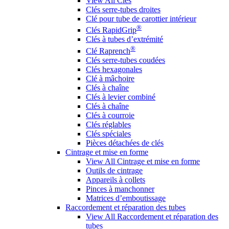
View All Clés
Clés serre-tubes droites
Clé pour tube de carottier intérieur
®
Clés RapidGrip
Clés à tubes d’extrémité
®
Clé Raprench
Clés serre-tubes coudées
Clés hexagonales
Clé à mâchoire
Clés à chaîne
Clés à levier combiné
Clés à chaîne
Clés à courroie
Clés réglables
Clés spéciales
Pièces détachées de clés
Cintrage et mise en forme
View All Cintrage et mise en forme
Outils de cintrage
Appareils à collets
Pinces à manchonner
Matrices d’emboutissage
Raccordement et réparation des tubes
View All Raccordement et réparation des
tubes