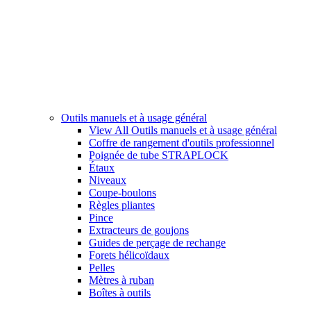
Outils manuels et à usage général
View All Outils manuels et à usage général
Coffre de rangement d'outils professionnel
Poignée de tube STRAPLOCK
Étaux
Niveaux
Coupe-boulons
Règles pliantes
Pince
Extracteurs de goujons
Guides de perçage de rechange
Forets hélicoïdaux
Pelles
Mètres à ruban
Boîtes à outils