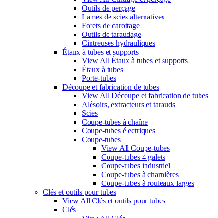
Outils de perçage
Lames de scies alternatives
Forets de carottage
Outils de taraudage
Cintreuses hydrauliques
Étaux à tubes et supports
View All Étaux à tubes et supports
Étaux à tubes
Porte-tubes
Découpe et fabrication de tubes
View All Découpe et fabrication de tubes
Alésoirs, extracteurs et tarauds
Scies
Coupe-tubes à chaîne
Coupe-tubes électriques
Coupe-tubes
View All Coupe-tubes
Coupe-tubes 4 galets
Coupe-tubes industriel
Coupe-tubes à charnières
Coupe-tubes à rouleaux larges
Clés et outils pour tubes
View All Clés et outils pour tubes
Clés