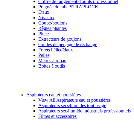
Coffre de rangement d'outils professionnel
Poignée de tube STRAPLOCK
Étaux
Niveaux
Coupe-boulons
Règles pliantes
Pince
Extracteurs de goujons
Guides de perçage de rechange
Forets hélicoïdaux
Pelles
Mètres à ruban
Boîtes à outils
Aspirateurs eau et poussières
View All Aspirateurs eau et poussières
Aspirateurs secs/humides tout usage
Aspirateurs sec/humide industriels professionnels
Filtres et accessoires