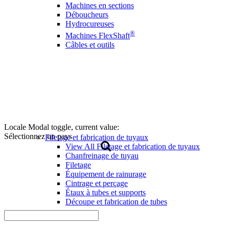
Machines en sections
Déboucheurs
Hydrocureuses
®
Machines FlexShaft
Câbles et outils
Locale Modal toggle, current value:
Sélectionnez un pays
Filetage et fabrication de tuyaux
View All Filetage et fabrication de tuyaux
Chanfreinage de tuyau
Filetage
Équipement de rainurage
Cintrage et perçage
Étaux à tubes et supports
Découpe et fabrication de tubes