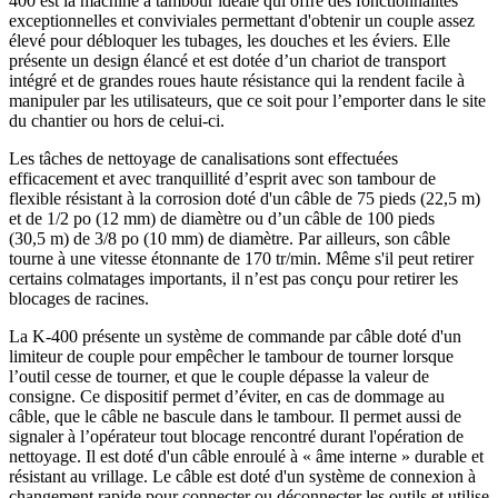
400 est la machine à tambour idéale qui offre des fonctionnalités
exceptionnelles et conviviales permettant d'obtenir un couple assez
élevé pour débloquer les tubages, les douches et les éviers. Elle
présente un design élancé et est dotée d’un chariot de transport
intégré et de grandes roues haute résistance qui la rendent facile à
manipuler par les utilisateurs, que ce soit pour l’emporter dans le site
du chantier ou hors de celui-ci.
Les tâches de nettoyage de canalisations sont effectuées
efficacement et avec tranquillité d’esprit avec son tambour de
flexible résistant à la corrosion doté d'un câble de 75 pieds (22,5 m)
et de 1/2 po (12 mm) de diamètre ou d’un câble de 100 pieds
(30,5 m) de 3/8 po (10 mm) de diamètre. Par ailleurs, son câble
tourne à une vitesse étonnante de 170 tr/min. Même s'il peut retirer
certains colmatages importants, il n’est pas conçu pour retirer les
blocages de racines.
La K-400 présente un système de commande par câble doté d'un
limiteur de couple pour empêcher le tambour de tourner lorsque
l’outil cesse de tourner, et que le couple dépasse la valeur de
consigne. Ce dispositif permet d’éviter, en cas de dommage au
câble, que le câble ne bascule dans le tambour. Il permet aussi de
signaler à l’opérateur tout blocage rencontré durant l'opération de
nettoyage. Il est doté d'un câble enroulé à « âme interne » durable et
résistant au vrillage. Le câble est doté d'un système de connexion à
changement rapide pour connecter ou déconnecter les outils et utilise