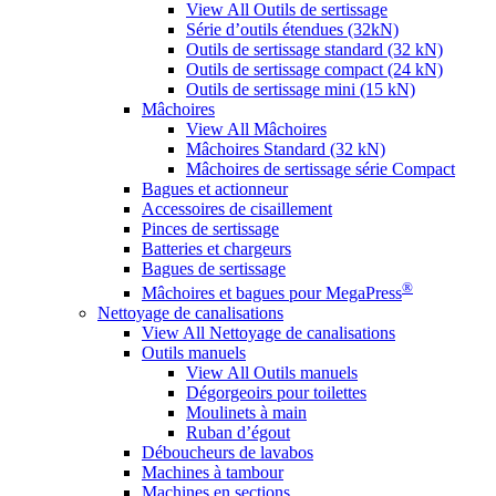
View All Outils de sertissage
Série d’outils étendues (32kN)
Outils de sertissage standard (32 kN)
Outils de sertissage compact (24 kN)
Outils de sertissage mini (15 kN)
Mâchoires
View All Mâchoires
Mâchoires Standard (32 kN)
Mâchoires de sertissage série Compact
Bagues et actionneur
Accessoires de cisaillement
Pinces de sertissage
Batteries et chargeurs
Bagues de sertissage
®
Mâchoires et bagues pour MegaPress
Nettoyage de canalisations
View All Nettoyage de canalisations
Outils manuels
View All Outils manuels
Dégorgeoirs pour toilettes
Moulinets à main
Ruban d’égout
Déboucheurs de lavabos
Machines à tambour
Machines en sections