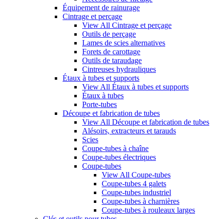
Équipement de rainurage
Cintrage et perçage
View All Cintrage et perçage
Outils de perçage
Lames de scies alternatives
Forets de carottage
Outils de taraudage
Cintreuses hydrauliques
Étaux à tubes et supports
View All Étaux à tubes et supports
Étaux à tubes
Porte-tubes
Découpe et fabrication de tubes
View All Découpe et fabrication de tubes
Alésoirs, extracteurs et tarauds
Scies
Coupe-tubes à chaîne
Coupe-tubes électriques
Coupe-tubes
View All Coupe-tubes
Coupe-tubes 4 galets
Coupe-tubes industriel
Coupe-tubes à charnières
Coupe-tubes à rouleaux larges
Clés et outils pour tubes