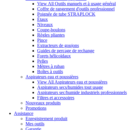
View All Outils manuels et à usage général
Coffre de rangement d'outils professionnel
Poignée de tube STRAPLOCK
Étaux
Niveaux
Coupe-boulons
Règles pliantes
Pince
Extracteurs de goujons
Guides de perçage de rechange
Forets hélicoïdaux
Pelles
Mètres à ruban
Boîtes à outils
Aspirateurs eau et poussières
View All Aspirateurs eau et poussières
Aspirateurs secs/humides tout usage
Aspirateurs sec/humide industriels professionnels
Filtres et accessoires
Nouveaux produits
Promotions
Assistance
Enregistrement produit
Mes outils
Garantie