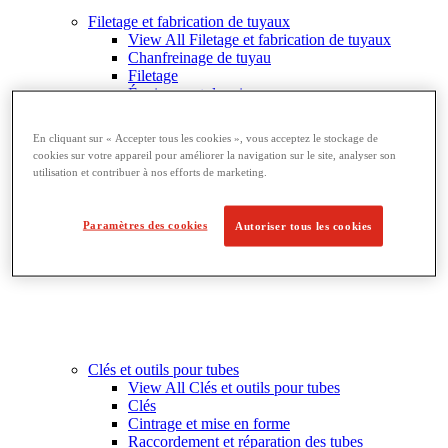
Filetage et fabrication de tuyaux
View All Filetage et fabrication de tuyaux
Chanfreinage de tuyau
Filetage
Équipement de rainurage
Cintrage et perçage
Étaux à tubes et supports
En cliquant sur « Accepter tous les cookies », vous acceptez le stockage de
Découpe et fabrication de tubes
cookies sur votre appareil pour améliorer la navigation sur le site, analyser son
utilisation et contribuer à nos efforts de marketing.
Paramètres des cookies
Autoriser tous les cookies
Clés et outils pour tubes
View All Clés et outils pour tubes
Clés
Cintrage et mise en forme
Raccordement et réparation des tubes