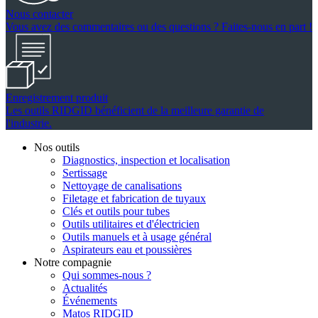
Nous contacter
Vous avez des commentaires ou des questions ? Faites-nous en part !
Enregistrement produit
Les outils RIDGID bénéficient de la meilleure garantie de
l'industrie.
Nos outils
Diagnostics, inspection et localisation
Sertissage
Nettoyage de canalisations
Filetage et fabrication de tuyaux
Clés et outils pour tubes
Outils utilitaires et d'électricien
Outils manuels et à usage général
Aspirateurs eau et poussières
Notre compagnie
Qui sommes-nous ?
Actualités
Événements
Matos RIDGID