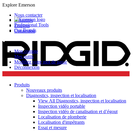
Explore Emerson
Nous contacter
Actualités
Professional Tools
Emplois
Our Brands
Connexion
Mon compte
Mes outils
Modifiez votre mot de passe
Déconnexion
Produits
Nouveaux produits
Diagnostics, inspection et localisation
View All Diagnostics, inspection et localisation
Inspection vidéo portable
Inspection vidéo de canalisation et d’égout
Localisation de plomberie
Localisation d'impétrants
Essai et mesure