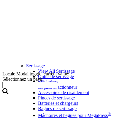
Sertissage
View All Sertissage
Locale Modal toggle, current value:
Outils de sertissage
Sélectionnez un pays
Mâchoires
Bagues et actionneur
Accessoires de cisaillement
Pinces de sertissage
Batteries et chargeurs
Bagues de sertissage
®
Mâchoires et bagues pour MegaPress