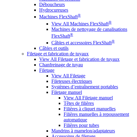
Déboucheurs
Hydrocureuses
®
Machines FlexShaft
®
View All Machines FlexShaft
Machines de nettoyage de canalisations
®
FlexShaft
®
Câbles et accessoires FlexShaft
Câbles et outils
Filetage et fabrication de tuyaux
View All Filetage et fabrication de tuyaux
Chanfreinage de tuyau
Filetage
View All Filetage
Fileteuses électriques
Systèmes d’entraînement portables
Filetage manuel
View All Filetage manuel
Têtes de filières
Filières à cliquet manuelles
Filières manuelles à repoussement
automatique
Filières pour tubes
Mandrins à mamelon/adaptateurs
Accessoires de filetage