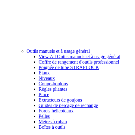
Outils manuels et à usage général
View All Outils manuels et à usage général
Coffre de rangement d'outils professionnel
Poignée de tube STRAPLOCK
Étaux
Niveaux
Coupe-boulons
Règles pliantes
Pince
Extracteurs de goujons
Guides de perçage de rechange
Forets hélicoïdaux
Pelles
Mètres à ruban
Boîtes à outils