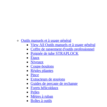
Outils manuels et à usage général
View All Outils manuels et à usage général
Coffre de rangement d'outils professionnel
Poignée de tube STRAPLOCK
Étaux
Niveaux
Coupe-boulons
Règles pliantes
Pince
Extracteurs de goujons
Guides de perçage de rechange
Forets hélicoïdaux
Pelles
Mètres à ruban
Boîtes à outils