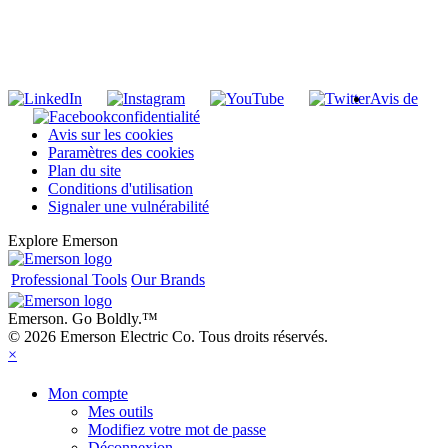
INSCRIVEZ-VOUS À LA LISTE DE DIFFUSION DE RIDGID
S'inscrire à notre liste de diffusion
Avis de
confidentialité
Avis sur les cookies
Paramètres des cookies
Plan du site
Conditions d'utilisation
Signaler une vulnérabilité
Explore Emerson
Professional Tools
Our Brands
Emerson. Go Boldly.
™
© 2026 Emerson Electric Co. Tous droits réservés.
×
Mon compte
Mes outils
Modifiez votre mot de passe
Déconnexion