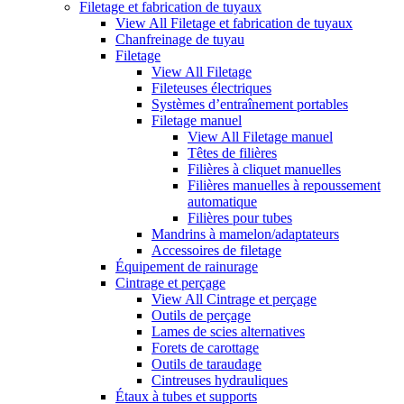
Filetage et fabrication de tuyaux
View All Filetage et fabrication de tuyaux
Chanfreinage de tuyau
Filetage
View All Filetage
Fileteuses électriques
Systèmes d’entraînement portables
Filetage manuel
View All Filetage manuel
Têtes de filières
Filières à cliquet manuelles
Filières manuelles à repoussement
automatique
Filières pour tubes
Mandrins à mamelon/adaptateurs
Accessoires de filetage
Équipement de rainurage
Cintrage et perçage
View All Cintrage et perçage
Outils de perçage
Lames de scies alternatives
Forets de carottage
Outils de taraudage
Cintreuses hydrauliques
Étaux à tubes et supports