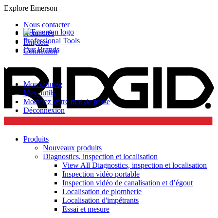
Explore Emerson
Nous contacter
Actualités
Professional Tools
Emplois
Our Brands
Connexion
Mon compte
Mes outils
Modifiez votre mot de passe
Déconnexion
Produits
Nouveaux produits
Diagnostics, inspection et localisation
View All Diagnostics, inspection et localisation
Inspection vidéo portable
Inspection vidéo de canalisation et d’égout
Localisation de plomberie
Localisation d'impétrants
Essai et mesure