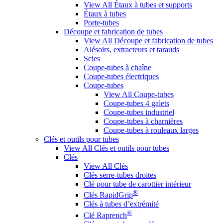
View All Étaux à tubes et supports
Étaux à tubes
Porte-tubes
Découpe et fabrication de tubes
View All Découpe et fabrication de tubes
Alésoirs, extracteurs et tarauds
Scies
Coupe-tubes à chaîne
Coupe-tubes électriques
Coupe-tubes
View All Coupe-tubes
Coupe-tubes 4 galets
Coupe-tubes industriel
Coupe-tubes à charnières
Coupe-tubes à rouleaux larges
Clés et outils pour tubes
View All Clés et outils pour tubes
Clés
View All Clés
Clés serre-tubes droites
Clé pour tube de carottier intérieur
®
Clés RapidGrip
Clés à tubes d’extrémité
®
Clé Raprench