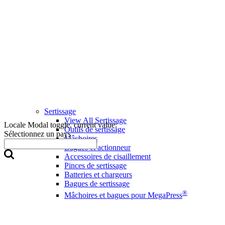
Sertissage
View All Sertissage
Locale Modal toggle, current value:
Outils de sertissage
Sélectionnez un pays
Mâchoires
Bagues et actionneur
Accessoires de cisaillement
Pinces de sertissage
Batteries et chargeurs
Bagues de sertissage
®
Mâchoires et bagues pour MegaPress