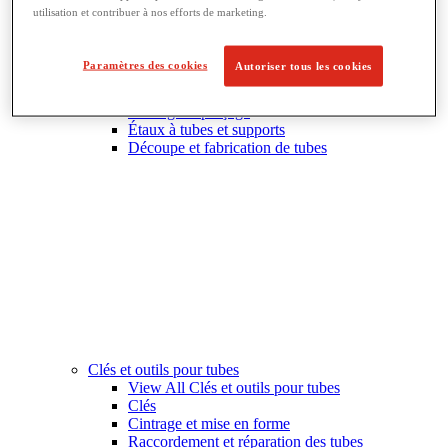
utilisation et contribuer à nos efforts de marketing.
Filetage et fabrication de tuyaux
View All Filetage et fabrication de tuyaux
Chanfreinage de tuyau
Paramètres des cookies
Autoriser tous les cookies
Filetage
Équipement de rainurage
Cintrage et perçage
Étaux à tubes et supports
Découpe et fabrication de tubes
Clés et outils pour tubes
View All Clés et outils pour tubes
Clés
Cintrage et mise en forme
Raccordement et réparation des tubes