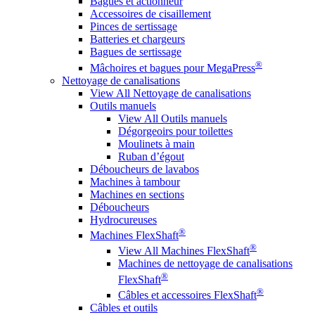
Bagues et actionneur
Accessoires de cisaillement
Pinces de sertissage
Batteries et chargeurs
Bagues de sertissage
®
Mâchoires et bagues pour MegaPress
Nettoyage de canalisations
View All Nettoyage de canalisations
Outils manuels
View All Outils manuels
Dégorgeoirs pour toilettes
Moulinets à main
Ruban d’égout
Déboucheurs de lavabos
Machines à tambour
Machines en sections
Déboucheurs
Hydrocureuses
®
Machines FlexShaft
®
View All Machines FlexShaft
Machines de nettoyage de canalisations
®
FlexShaft
®
Câbles et accessoires FlexShaft
Câbles et outils