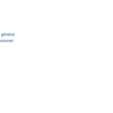
e général
ssionnel