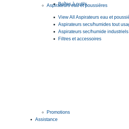
Boîtes à outils
Aspirateurs eau et poussières
View All Aspirateurs eau et poussi
Aspirateurs secs/humides tout us
Aspirateurs sec/humide industriels
Filtres et accessoires
Promotions
Assistance