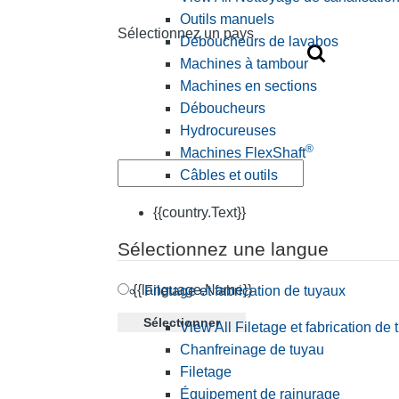
Outils manuels
Sélectionnez un pays
Déboucheurs de lavabos
Machines à tambour
Machines en sections
Déboucheurs
Hydrocureuses
®
Machines FlexShaft
Câbles et outils
{{country.Text}}
Sélectionnez une langue
{{language.Name}}
Filetage et fabrication de tuyaux
Sélectionner
View All Filetage et fabrication de
Chanfreinage de tuyau
Filetage
Équipement de rainurage