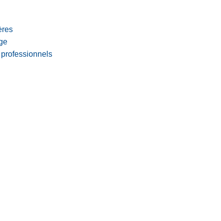
ères
age
 professionnels