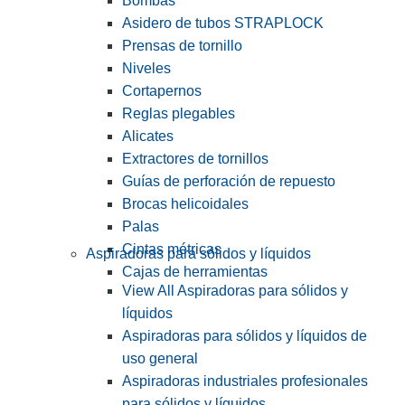
Bombas
Asidero de tubos STRAPLOCK
Prensas de tornillo
Niveles
Cortapernos
Reglas plegables
Alicates
Extractores de tornillos
Guías de perforación de repuesto
Brocas helicoidales
Palas
Cintas métricas
Aspiradoras para sólidos y líquidos
Cajas de herramientas
View All Aspiradoras para sólidos y
líquidos
Aspiradoras para sólidos y líquidos de
uso general
Aspiradoras industriales profesionales
para sólidos y líquidos