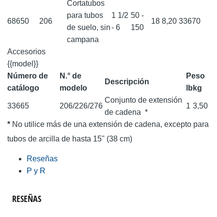
Cortatubos
para tubos
1 1/2
50 -
68650
206
18
8,20
33670
de suelo, sin
- 6
150
campana
Accesorios
{{model}}
Número de
N.° de
Peso
Descripción
catálogo
modelo
lb
kg
Conjunto de extensión
33665
206/226/276
1
3,50
de cadena
*
*
No utilice más de una extensión de cadena, excepto para
tubos de arcilla de hasta 15" (38 cm)
Reseñas
P y R
RESEÑAS