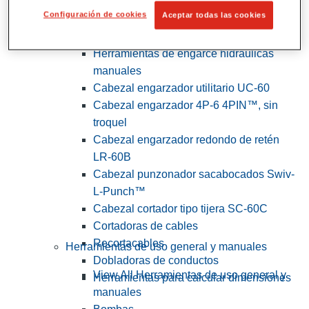
Configuración de cookies
Aceptar todas las cookies
View All Herramientas de servicios
públicos y de electricistas
Herramientas de engarce hidráulicas
manuales
Cabezal engarzador utilitario UC-60
Cabezal engarzador 4P-6 4PIN™, sin
troquel
Cabezal engarzador redondo de retén
LR-60B
Cabezal punzonador sacabocados Swiv-
L-Punch™
Cabezal cortador tipo tijera SC-60C
Cortadoras de cables
Recortacables
Herramientas de uso general y manuales
Dobladoras de conductos
View All Herramientas de uso general y
Herramientas para calcular dimensiones
manuales