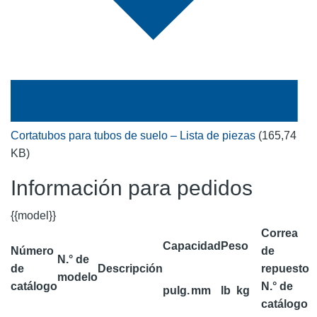
Cortatubos para tubos de suelo – Lista de piezas
(165,74
KB)
Información para pedidos
{{model}}
Correa
Capacidad
Peso
Número
de
N.° de
de
Descripción
repuesto
modelo
catálogo
N.° de
pulg.
mm
lb
kg
catálogo