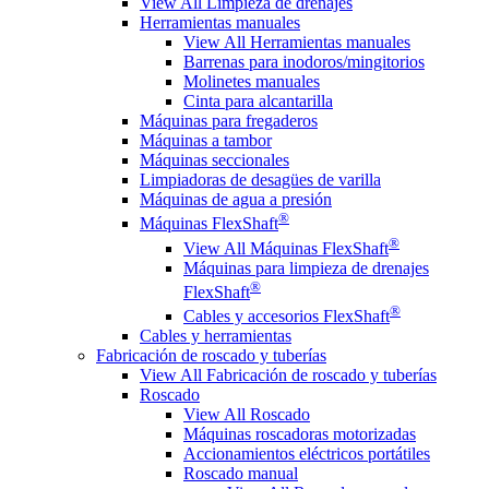
View All Limpieza de drenajes
Herramientas manuales
View All Herramientas manuales
Barrenas para inodoros/mingitorios
Molinetes manuales
Cinta para alcantarilla
Máquinas para fregaderos
Máquinas a tambor
Máquinas seccionales
Limpiadoras de desagües de varilla
Máquinas de agua a presión
®
Máquinas FlexShaft
®
View All Máquinas FlexShaft
Máquinas para limpieza de drenajes
®
FlexShaft
®
Cables y accesorios FlexShaft
Cables y herramientas
Fabricación de roscado y tuberías
View All Fabricación de roscado y tuberías
Roscado
View All Roscado
Máquinas roscadoras motorizadas
Accionamientos eléctricos portátiles
Roscado manual