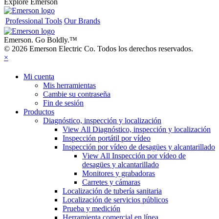
Explore Emerson
Professional Tools
Our Brands
Emerson. Go Boldly.
™
© 2026 Emerson Electric Co. Todos los derechos reservados.
×
Mi cuenta
Mis herramientas
Cambie su contraseña
Fin de sesión
Productos
Diagnóstico, inspección y localización
View All Diagnóstico, inspección y localización
Inspección portátil por vídeo
Inspección por vídeo de desagües y alcantarillado
View All Inspección por vídeo de
desagües y alcantarillado
Monitores y grabadoras
Carretes y cámaras
Localización de tubería sanitaria
Localización de servicios públicos
Prueba y medición
Herramienta comercial en línea