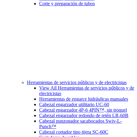
Corte y preparación de tubos
Herramientas de servicios públicos y de electricistas
View All Herramientas de servicios públicos y de
electricistas
Herramientas de engarce hidráulicas manuales
Cabezal engarzador utilitario UC-60
Cabezal engarzador 4P-6 4PIN™, sin troquel
Cabezal engarzador redondo de retén LR-60B
Cabezal punzonador sacabocados Swiv-L-
Punch™
Cabezal cortador tipo tijera SC-60C