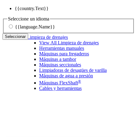
{{country.Text}}
Seleccione un idioma
{{language.Name}}
Seleccionar
Limpieza de drenajes
View All Limpieza de drenajes
Herramientas manuales
Máquinas para fregaderos
Máquinas a tambor
Máquinas seccionales
Limpiadoras de desagües de varilla
Máquinas de agua a presión
®
Máquinas FlexShaft
Cables y herramientas