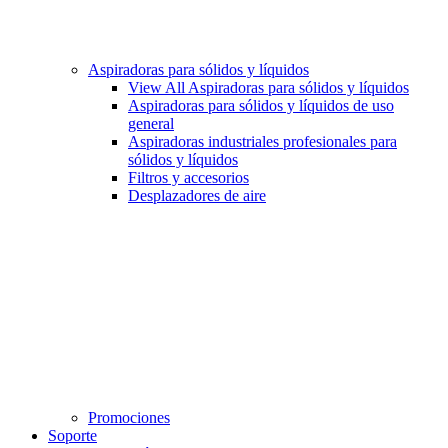
Aspiradoras para sólidos y líquidos
View All Aspiradoras para sólidos y líquidos
Aspiradoras para sólidos y líquidos de uso
general
Aspiradoras industriales profesionales para
sólidos y líquidos
Filtros y accesorios
Desplazadores de aire
Promociones
Soporte