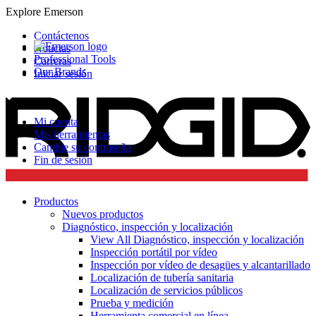
Explore Emerson
Contáctenos
Noticias
Professional Tools
Carreras
Our Brands
Iniciar sesión
Mi cuenta
Mis herramientas
Cambie su contraseña
Fin de sesión
Productos
Nuevos productos
Diagnóstico, inspección y localización
View All Diagnóstico, inspección y localización
Inspección portátil por vídeo
Inspección por vídeo de desagües y alcantarillado
Localización de tubería sanitaria
Localización de servicios públicos
Prueba y medición
Herramienta comercial en línea