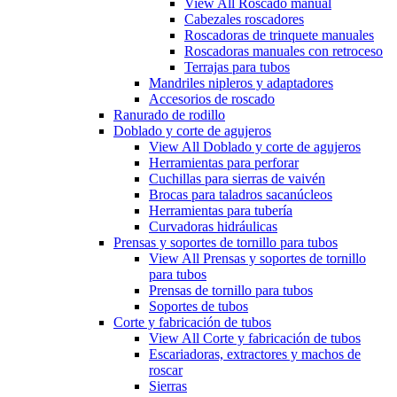
View All Roscado manual
Cabezales roscadores
Roscadoras de trinquete manuales
Roscadoras manuales con retroceso
Terrajas para tubos
Mandriles nipleros y adaptadores
Accesorios de roscado
Ranurado de rodillo
Doblado y corte de agujeros
View All Doblado y corte de agujeros
Herramientas para perforar
Cuchillas para sierras de vaivén
Brocas para taladros sacanúcleos
Herramientas para tubería
Curvadoras hidráulicas
Prensas y soportes de tornillo para tubos
View All Prensas y soportes de tornillo
para tubos
Prensas de tornillo para tubos
Soportes de tubos
Corte y fabricación de tubos
View All Corte y fabricación de tubos
Escariadoras, extractores y machos de
roscar
Sierras