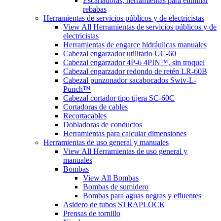
Escariadoras, herramientas para eliminar
rebabas
Herramientas de servicios públicos y de electricistas
View All Herramientas de servicios públicos y de
electricistas
Herramientas de engarce hidráulicas manuales
Cabezal engarzador utilitario UC-60
Cabezal engarzador 4P-6 4PIN™, sin troquel
Cabezal engarzador redondo de retén LR-60B
Cabezal punzonador sacabocados Swiv-L-
Punch™
Cabezal cortador tipo tijera SC-60C
Cortadoras de cables
Recortacables
Dobladoras de conductos
Herramientas para calcular dimensiones
Herramientas de uso general y manuales
View All Herramientas de uso general y
manuales
Bombas
View All Bombas
Bombas de sumidero
Bombas para aguas negras y efluentes
Asidero de tubos STRAPLOCK
Prensas de tornillo