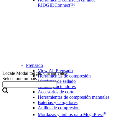
RIDGIDConnect™
Prensado
View All Prensado
Locale Modal toggle, current value:
Herramientas de compresión
Seleccione un país
Mordazas de sellado
Anillos y actuadores
Accesorios de corte
Herramientas de compresión manuales
Baterías y cargadores
Anillos de compresión
®
Mordazas y anillos para MegaPress