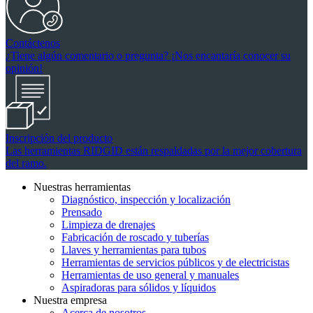
Contáctenos
¿Tiene algún comentario o pregunta? ¡Nos encantaría conocer su
opinión!
Inscripción del producto
Las herramientas RIDGID están respaldadas por la mejor cobertura
del ramo.
Nuestras herramientas
Diagnóstico, inspección y localización
Prensado
Limpieza de drenajes
Fabricación de roscado y tuberías
Llaves y herramientas para tubos
Herramientas de servicios públicos y de electricistas
Herramientas de uso general y manuales
Aspiradoras para sólidos y líquidos
Nuestra empresa
Acerca de nosotros