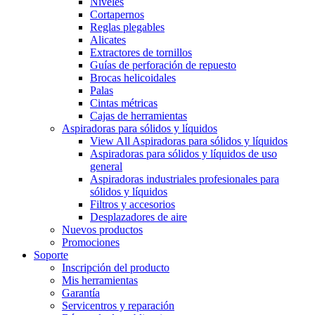
Niveles
Cortapernos
Reglas plegables
Alicates
Extractores de tornillos
Guías de perforación de repuesto
Brocas helicoidales
Palas
Cintas métricas
Cajas de herramientas
Aspiradoras para sólidos y líquidos
View All Aspiradoras para sólidos y líquidos
Aspiradoras para sólidos y líquidos de uso
general
Aspiradoras industriales profesionales para
sólidos y líquidos
Filtros y accesorios
Desplazadores de aire
Nuevos productos
Promociones
Soporte
Inscripción del producto
Mis herramientas
Garantía
Servicentros y reparación