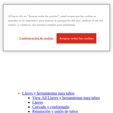
Fabricación de roscado y tuberías
View All Fabricación de roscado y tuberías
Roscado
Al hacer clic en “Aceptar todas las cookies”, usted acepta que las cookies se
Ranurado de rodillo
guarden en su dispositivo para mejorar la navegación del sitio, analizar el uso del
Doblado y corte de agujeros
mismo, y colaborar con nuestros estudios para marketing.
Prensas y soportes de tornillo para tubos
Corte y fabricación de tubos
Configuración de cookies
Aceptar todas las cookies
Llaves y herramientas para tubos
View All Llaves y herramientas para tubos
Llaves
Curvado y conformado
Reparación y unión de tubos