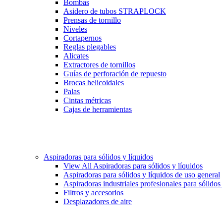
Bombas
Asidero de tubos STRAPLOCK
Prensas de tornillo
Niveles
Cortapernos
Reglas plegables
Alicates
Extractores de tornillos
Guías de perforación de repuesto
Brocas helicoidales
Palas
Cintas métricas
Cajas de herramientas
Aspiradoras para sólidos y líquidos
View All Aspiradoras para sólidos y líquidos
Aspiradoras para sólidos y líquidos de uso general
Aspiradoras industriales profesionales para sólidos
Filtros y accesorios
Desplazadores de aire