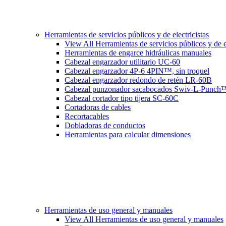
Herramientas de servicios públicos y de electricistas
View All Herramientas de servicios públicos y de el
Herramientas de engarce hidráulicas manuales
Cabezal engarzador utilitario UC-60
Cabezal engarzador 4P-6 4PIN™, sin troquel
Cabezal engarzador redondo de retén LR-60B
Cabezal punzonador sacabocados Swiv-L-Punch
Cabezal cortador tipo tijera SC-60C
Cortadoras de cables
Recortacables
Dobladoras de conductos
Herramientas para calcular dimensiones
Herramientas de uso general y manuales
View All Herramientas de uso general y manuales