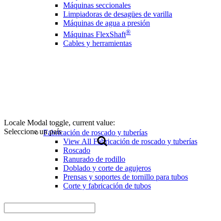
Máquinas seccionales
Limpiadoras de desagües de varilla
Máquinas de agua a presión
®
Máquinas FlexShaft
Cables y herramientas
Locale Modal toggle, current value:
Seleccione un país
Fabricación de roscado y tuberías
View All Fabricación de roscado y tuberías
Roscado
Ranurado de rodillo
Doblado y corte de agujeros
Prensas y soportes de tornillo para tubos
Corte y fabricación de tubos