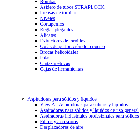
Bombas
Asidero de tubos STRAPLOCK
Prensas de tornillo
Niveles
Cortapernos
Reglas plegables
Alicates
Extractores de tornillos
Guías de perforación de repuesto
Brocas helicoidales
Palas
Cintas métricas
Cajas de herramientas
Aspiradoras para sólidos y líquidos
View All Aspiradoras para sólidos y líquidos
Aspiradoras para sólidos y líquidos de uso general
Aspiradoras industriales profesionales para sólidos
Filtros y accesorios
Desplazadores de aire