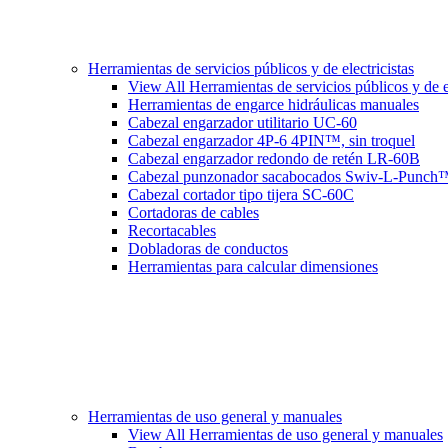
Herramientas de servicios públicos y de electricistas
View All Herramientas de servicios públicos y de el
Herramientas de engarce hidráulicas manuales
Cabezal engarzador utilitario UC-60
Cabezal engarzador 4P-6 4PIN™, sin troquel
Cabezal engarzador redondo de retén LR-60B
Cabezal punzonador sacabocados Swiv-L-Punch
Cabezal cortador tipo tijera SC-60C
Cortadoras de cables
Recortacables
Dobladoras de conductos
Herramientas para calcular dimensiones
Herramientas de uso general y manuales
View All Herramientas de uso general y manuales