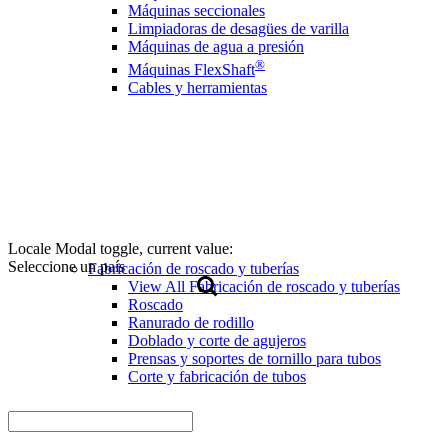
Máquinas seccionales
Limpiadoras de desagües de varilla
Máquinas de agua a presión
®
Máquinas FlexShaft
Cables y herramientas
Locale Modal toggle, current value:
Seleccione un país
Fabricación de roscado y tuberías
View All Fabricación de roscado y tuberías
Roscado
Ranurado de rodillo
Doblado y corte de agujeros
Prensas y soportes de tornillo para tubos
Corte y fabricación de tubos