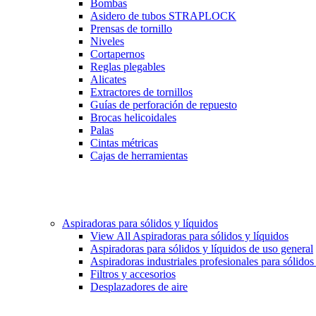
Bombas
Asidero de tubos STRAPLOCK
Prensas de tornillo
Niveles
Cortapernos
Reglas plegables
Alicates
Extractores de tornillos
Guías de perforación de repuesto
Brocas helicoidales
Palas
Cintas métricas
Cajas de herramientas
Aspiradoras para sólidos y líquidos
View All Aspiradoras para sólidos y líquidos
Aspiradoras para sólidos y líquidos de uso general
Aspiradoras industriales profesionales para sólidos
Filtros y accesorios
Desplazadores de aire