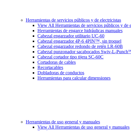
Herramientas de servicios públicos y de electricistas
View All Herramientas de servicios públicos y de el
Herramientas de engarce hidráulicas manuales
Cabezal engarzador utilitario UC-60
Cabezal engarzador 4P-6 4PIN™, sin troquel
Cabezal engarzador redondo de retén LR-60B
Cabezal punzonador sacabocados Swiv-L-Punch
Cabezal cortador tipo tijera SC-60C
Cortadoras de cables
Recortacables
Dobladoras de conductos
Herramientas para calcular dimensiones
Herramientas de uso general y manuales
View All Herramientas de uso general y manuales