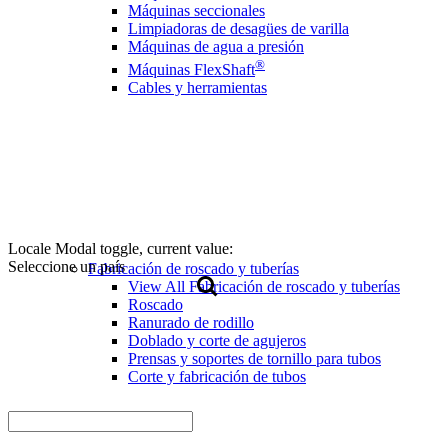
Máquinas seccionales
Limpiadoras de desagües de varilla
Máquinas de agua a presión
®
Máquinas FlexShaft
Cables y herramientas
Locale Modal toggle, current value:
Seleccione un país
Fabricación de roscado y tuberías
View All Fabricación de roscado y tuberías
Roscado
Ranurado de rodillo
Doblado y corte de agujeros
Prensas y soportes de tornillo para tubos
Corte y fabricación de tubos