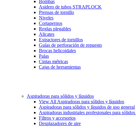
Bombas
Asidero de tubos STRAPLOCK
Prensas de tornillo
Niveles
Cortapernos
Reglas plegables
Alicates
Extractores de tornillos
Guías de perforación de repuesto
Brocas helicoidales
Palas
Cintas métricas
Cajas de herramientas
Aspiradoras para sólidos y líquidos
View All Aspiradoras para sólidos y líquidos
Aspiradoras para sólidos y líquidos de uso general
Aspiradoras industriales profesionales para sólidos
Filtros y accesorios
Desplazadores de aire