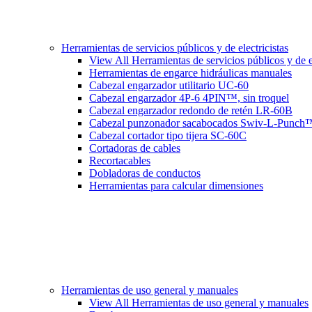
Herramientas de servicios públicos y de electricistas
View All Herramientas de servicios públicos y de el
Herramientas de engarce hidráulicas manuales
Cabezal engarzador utilitario UC-60
Cabezal engarzador 4P-6 4PIN™, sin troquel
Cabezal engarzador redondo de retén LR-60B
Cabezal punzonador sacabocados Swiv-L-Punch
Cabezal cortador tipo tijera SC-60C
Cortadoras de cables
Recortacables
Dobladoras de conductos
Herramientas para calcular dimensiones
Herramientas de uso general y manuales
View All Herramientas de uso general y manuales